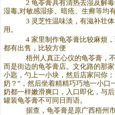
2 龟苓膏具有清热去湿及解毒
湿毒,对敏感湿疹、暗疮、生癣等均
3 灵芝性温味淡，有滋补壮体
用。
4 家里制作龟苓膏比较麻烦，
都有出售，比较方便
梧州人真正心仪的龟苓膏，不
而是街边的龟苓膏店。文化路的那家
小匙，勺上一小块，然后店家问你：
奶？”，然后坐着精精巧巧地一小口
奶都一样嫩滑爽口，入口即化，与后来
罐装龟苓膏不可同日而语。
据查，龟苓膏是原广西梧州市