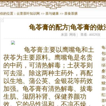
你的位置：
云萱茶叶知识网
>>
茶与健康
>>
茶食茶膳
龟苓膏的配方|龟苓膏的做
来源: 网络 | 查看: 46029次
龟
龟苓膏主要以鹰嘴龟和土
包
茯苓为主要原料。
鹰嘴龟是名贵
子
茶
的中药，可清热解毒；土茯苓则
绿
桑
可去湿。除这两种主药外，再配
茶
以生地、蒲公英、金银花等药效
鳗
加强。龟苓膏有清热解毒、拔毒
茶
红
生肌、滋阴补肾、保健养颜功
茶
效。它的品性温和，不凉不燥，