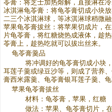
苓膏：将芝士加热熔解，直接淋在冷
冰淇淋龟苓膏：将龟苓膏切成小块放
二三个冰淇淋球，等冰淇淋球稍微融
苹果龟苓膏拔丝：将苹果切成片，在
片龟苓膏，将红糖烧热成液体，趁热
苓膏上，趁热吃就可以拔出丝来。
龟苓膏羹品
将冲调好的龟苓膏切成小块，
耳莲子羹或绿豆沙等，则成了营养、
膏西米露羹、龟苓膏银耳莲子羹、龟
苹果龟苓膏拔丝
材料：龟苓膏，苹果，红糖
做法：苹果、龟苓膏切片，在2