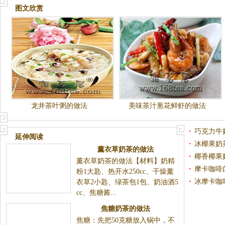
图文欣赏
龙井茶叶粥的做法
美味茶汁葱花鲜虾的做法
巧克力牛
延伸阅读
冰椰果奶
薰衣草奶茶的做法
椰香椰果
薰衣草奶茶的做法【材料】奶精
摩卡咖啡
粉1大匙、热开水250cc、干燥薰衣草2小匙、绿茶包1
冰摩卡咖
包、奶油酒5cc、焦糖酱...
焦糖奶茶的做法
焦糖：先把50克糖放入锅中，不加
水，只有糖。用筷子搅动，小火煮成褐色，边上起泡沫