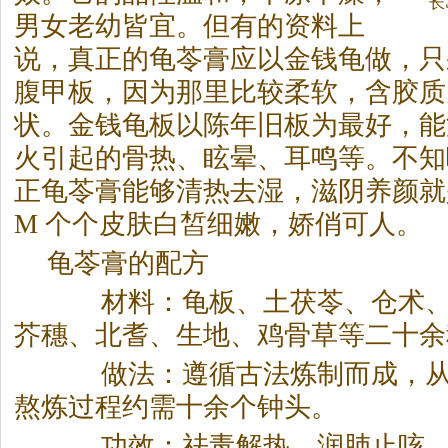
长
男女老幼皆宜。但有的资料上
说，真正的龟苓膏应以金钱龟做，只
腹甲板，因为那里比较柔软，含胶质
状。金钱龟板以陈年旧板为最好，能
火引起的骨热、眩晕、耳鸣等。不知
正龟苓膏能够清热去湿，滋阴养颜就
M 个个皮肤白皙细嫩，娇俏可人。
龟苓膏的配方
材料：龟板、土茯苓、仓术、
芥穗、北耆、生地、鸡骨草等二十余
做法：遵循古法炼制而成，从
熬炼过程约需十余个钟头。
功效：祛毒解热、润肺止咳、