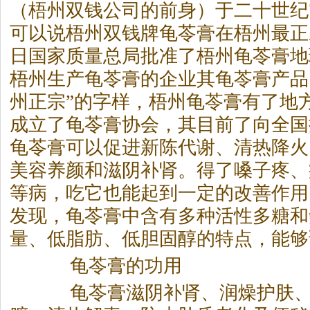
（梧州双钱公司的前身）于二十世纪
可以说梧州双钱牌龟苓膏在梧州最正宗，
日国家质量总局批准了梧州龟苓膏地
梧州生产龟苓膏的企业其龟苓膏产品
州正宗”的字样，梧州龟苓膏有了地
成立了龟苓膏协会，其目前了向全国
龟苓膏可以促进新陈代谢、清热降火
美容养颜和滋阴补肾。得了嗓子疼、
等病，吃它也能起到一定的改善作用
发现，龟苓膏中含有多种活性多糖和
量、低脂肪、低胆固醇的特点，能够
龟苓膏的功用
龟苓膏滋阴补肾、润燥护肤、