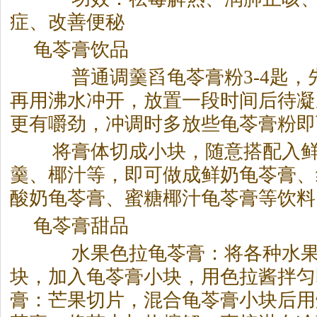
症、改善便秘
龟苓膏饮品
普通调羹舀龟苓膏粉3-4匙，
再用沸水冲开，放置一段时间后待凝
更有嚼劲，冲调时多放些龟苓膏粉即
将膏体切成小块，随意搭配入鲜
羹、椰汁等，即可做成鲜奶龟苓膏、
酸奶龟苓膏、蜜糖椰汁龟苓膏等饮料
龟苓膏甜品
水果色拉龟苓膏：将各种水果
块，加入龟苓膏小块，用色拉酱拌匀
膏：芒果切片，混合龟苓膏小块后用