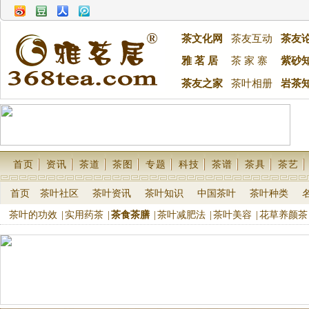
茶文化网
茶友互动
茶友
雅 茗 居
茶 家 寨
紫砂
茶友之家
茶叶相册
岩茶
首页
资讯
茶道
茶图
专题
科技
茶谱
茶具
茶艺
首页
茶叶社区
茶叶资讯
茶叶知识
中国茶叶
茶叶种类
茶叶的功效
|
实用药茶
|
茶食茶膳
|
茶叶减肥法
|
茶叶美容
|
花草养颜茶