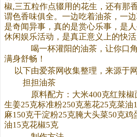
椒,三五粒作点辍用的花生，还有那
谓色香味俱全。一边吃着油
茶
，一边
是奇闻异事，真的是赏心乐事，是人
休闲娱乐活动，是真正意义上的快活
喝一杯灌阳的油
茶
，让你口角
满身舒畅！
以下由爱
茶
网收集整理，来源于
担担油
茶
原料配方：大米400克红辣椒面1
生姜25克标准粉250克葱花25克菜油
麻150克干淀粉25克腌大头菜50克鸡
油15克花椒5克
制作方法