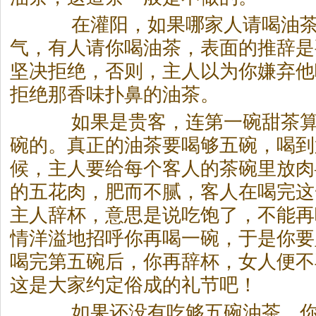
在灌阳，如果哪家人请喝油
气，有人请你喝油
茶
，表面的推辞是
坚决拒绝，否则，主人以为你嫌弃他
拒绝那香味扑鼻的油
茶
。
如果是贵客，连第一碗甜
茶
碗的。真正的油
茶
要喝够五碗，喝到
候，主人要给每个客人的
茶
碗里放肉
的五花肉，肥而不腻，客人在喝完这
主人辞杯，意思是说吃饱了，不能再
情洋溢地招呼你再喝一碗，于是你要
喝完第五碗后，你再辞杯，女人便不
这是大家约定俗成的礼节吧！
如果还没有吃够五碗油
茶
，