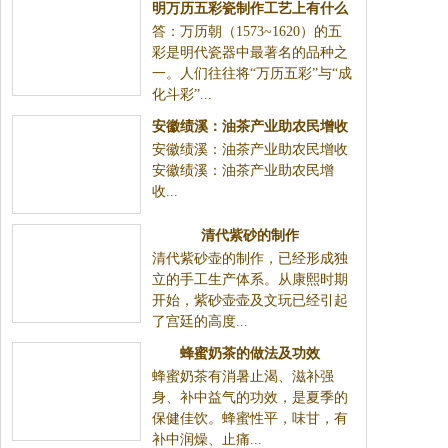
明万历五彩瓷制作工艺上有什么
答：万历朝（1573~1620）的五
特色？—瓷器问答第五十三问
彩是明代瓷器中最著名的品种之
一。人们往往将“万历五彩”与“成
化斗彩”...
安徽绩溪：油茶产业助农民增收
安徽绩溪：油茶产业助农民增收
安徽绩溪：油茶产业助农民增
收...
清代紫砂的制作
清代紫砂壶的制作，已经形成独
立的手工生产体系。从康熙时期
开始，紫砂壶壶及文玩已经引起
了宫廷的高度...
蜂蜜奶茶的做法及功效
蜂蜜奶茶有消暑止渴、滋补强
身、补中益气的功效，是夏季的
保健佳饮。蜂蜜性平，味甘，有
补中润燥、止痛...