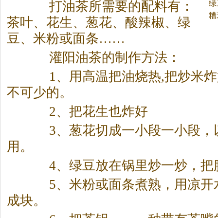
绿
打油
茶
所需要的配料有：
糟
茶
叶、花生、葱花、酸辣椒、绿
豆、米粉或面条……
灌阳油
茶
的制作方法：
1、用高温把油烧热,把炒米炸
不可少的。
2、把花生也炸好
3、葱花切成一小段一小段，
用。
4、绿豆放在锅里炒一炒，把
5、米粉或面条煮熟，用凉开
成块。