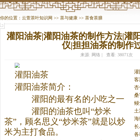
你的位置：
云萱茶叶知识网
>>
茶与健康
>>
茶食茶膳
灌阳油茶|灌阳油茶的制作方法|灌
仪|担担油茶的制作
来源: 网络 | 查看: 38071次
灌
灌阳油
茶
客
灌阳油
茶
简介：
杏
桑
灌阳的最有名的小吃之一
鳗
灌阳的油
茶
也叫“炒米
土
海
茶
”，顾名思义“炒米
茶
”就是以炒
长
米为主打食品。
各