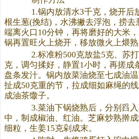
1.锅内放清水3千克，烧开后放
根生葱(挽结)，水沸撇去浮泡，捞
端离火口10分钟，再将磨好的大米
锅再置旺火上烧开，移放微火上煨熟
2.标准粉500克放盐5克、苏打
克，调匀揉好，静置1小时，再搓成
盘条发汁。锅内放菜油烧至七成油温
扯成50克重的节，拉成细如麻绳的
成油
茶
馓子。
3.菜油下锅烧熟后，分别舀入
中，制成椒油、红油。芝麻炒熟擀成
细粒，生姜15克剁成末。