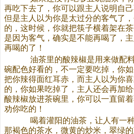
再吃下去了，你可以跟主人说明自己
但是主人以为你是太过分的客气了，
的，这时候，你就把筷子横着架在
茶
是因为客气，确实是不能再喝了，主
再喝的了！
油
茶
里的酸辣椒是用来做配
碗配色好看的，不一定要吃掉，你如
把你辣得面红耳赤，而主人以为你喜
的，你如果吃掉了，主人还会再加给
酸辣椒放进
茶
碗里，你可以一直留着
劝你吃的！
喝着灌阳的油
茶
，让人有一
那褐色的
茶
水，微黄的炒米，翠绿的