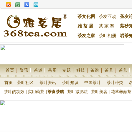
茶文化网
茶友互动
茶友
雅 茗 居
茶 家 寨
紫砂
茶友之家
茶叶相册
岩茶
首页
资讯
茶道
茶图
专题
科技
茶谱
茶具
茶艺
首页
茶叶社区
茶叶资讯
茶叶知识
中国茶叶
茶叶种类
茶叶的功效
|
实用药茶
|
茶食茶膳
|
茶叶减肥法
|
茶叶美容
|
花草养颜茶