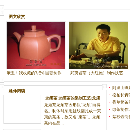
图文欣赏
献丑！我收藏的3把许国强制作
武夷岩茶（大红袍）制作技艺
的全手工壶
传承人
阿里山珠
延伸阅读
松柏长青
龙须茶|龙须茶的采制工艺|龙须
香草奶茶
龙须茶龙须茶因形似“龙须”而得
茶的炒制技术
绿茶制作
名。制体时采用丝线捆扎成一束
紫砂壶制
束的茶条，故又名“束茶”。龙须
茶内在品...