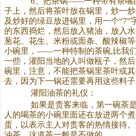
6、把
茶
锅——一种带有
茶
嘴
子上，然后将
茶
叶放在锅里，炒一炒
及炒好的绿豆放进锅里，用一个“7”
的东西捣烂，然后放入猪油，放入水
葱花、花生、米粉或面条、酸辣椒等
小碗里，——一种特制的
茶
碗,比我
一些，灌阳当地的人叫做瓯子，然后
碗里，注意，不能把
茶
锅里
茶
叶或其
去，因为下一锅还需要再用这些料子
灌阳油
茶
的礼仪：
如果是贵客来临，第一碗
茶
人的喝
茶
的小碗里面还在放进两个煮
蛋，以表示主人对贵客的热情接待。
油
茶
，这道
茶
一般是不做的。