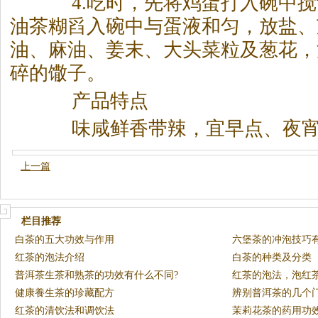
4.吃时，先将鸡蛋打入碗中搅散
油
茶
糊舀入碗中与蛋液和匀，放盐、
油、麻油、姜末、大头菜粒及葱花，
碎的馓子。
产品特点
味咸鲜香带辣，宜早点、夜宵
上一篇
栏目推荐
白茶的五大功效与作用
六堡茶的冲泡技巧
红茶的泡法介绍
白茶的种类及分类
普洱茶生茶和熟茶的功效有什么不同?
红茶的泡法，泡红
健康養生茶的珍藏配方
辨别普洱茶的几个
红茶的清饮法和调饮法
茉莉花茶的药用功