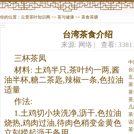
你的位置：
云萱茶叶知识网
>>
茶与健康
>>
茶食茶膳
台湾茶食介绍
来源: 网络 | 查看: 338
三杯
茶
凤
中
材料: 土鸡半只,
茶
叶约一两,酱
台
五
油半杯,糖二
茶
匙,辣椒一条,色拉油
茶
适量
茶
茶
作法:
几
1.土鸡切小块洗净,沥干,色拉油
茶
烧热,鸡肉过油,待肉色稍变金黄色
说
茶
立刻捞起沥干备用