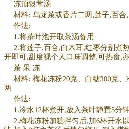
冻顶银茸汤
材料: 乌龙
茶
或香片二两,莲子,百合
作法:
1.将
茶
叶泡开取
茶
汤备用
2.将莲子,百合,白木耳,红枣分别煮
开即可,甜度视个人口味调整,可热食,
茶
果 冻
材料: 梅花冻粉20克、白糖300克
两
作法:
1.冷水12杯煮开,放入
茶
叶静置5分钟
2.梅花冻粉加糖拌匀后,加6杯开水