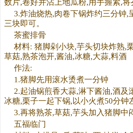
数片,卷好并沾上地瓜粉,用手握紧,
3.炸油烧热,肉卷下锅炸约三分钟,
三块即可。
茶
蜜排骨
材料: 猪脚剁小块,芋头切块炸熟,
草菇,熟
茶
泡开,酱油,冰糖,大蒜,料酒
作法:
1.猪脚先用滚水烫煮一分钟
2.起油锅煎香大蒜,淋下酱油,酒及
冰糖,栗子一起下锅,以小火煮50分钟
3.再将熟
茶
,草菇,芋头加入猪脚中
五福临门