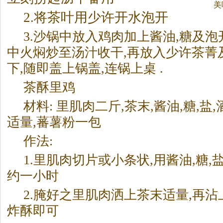
美
2.将
茶
叶用少许开水泡开
3.沙锅中放入鸡肉加上酱油,糖及泡
中火焖炒至汤汁收干,再放入少许
茶
菁
下,随即盖上锅盖,连锅上桌 .
茶
酥里鸡
材料: 里肌肉二斤,
茶
末,酱油,糖,盐
适量,蕃薯粉一包
作法:
1.里肌肉切片或小条状,用酱油,糖,盐
约一小时
2.腌好之里肌肉洒上
茶
末适量,再沾
炸酥即可