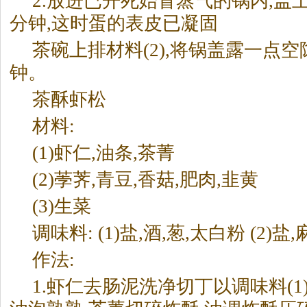
2.放进已开死始冒蒸气的锅内,盖
分钟,这时蛋的表皮已凝固
茶
碗上排材料(2),将锅盖露一点空
钟。
茶
酥虾松
材料:
(1)虾仁,油条,
茶
菁
(2)荸荠,青豆,香菇,肥肉,韭黄
(3)生菜
调味料: (1)盐,酒,葱,太白粉 (2)盐
作法:
1.虾仁去肠泥洗净切丁以调味料(1