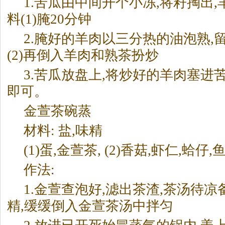
1.苦瓜由中间开个小冻,将籽掏出
料(1)腌20分钟
2.腌好的羊肉以三分热的油泡熟,
(2)再倒入羊肉和熟
茶
扮炒
3.苦瓜放盘上,将炒好的羊肉塞进苦
即可。
金萱
茶
碗蒸
材料: 盐,味精
(1)蛋,金萱
茶
, (2)香菇,虾仁,蛤仔,
作法:
1.金萱查泡好,滤出
茶
渣,
茶
汤待凉备
精,缓缓倒入金萱
茶
汤中拌匀