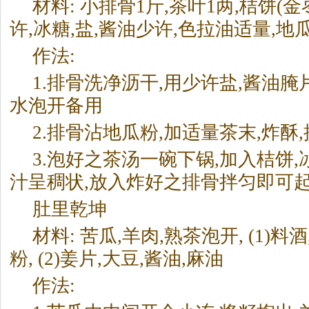
材料: 小排骨1斤,
茶
叶1两,桔饼(金
许,冰糖,盐,酱油少许,色拉油适量,地
作法:
1.排骨洗净沥干,用少许盐,酱油腌
水泡开备用
2.排骨沾地瓜粉,加适量
茶
末,炸酥
3.泡好之
茶
汤一碗下锅,加入桔饼,
汁呈稠状,放入炸好之排骨拌匀即可
肚里乾坤
材料: 苦瓜,羊肉,熟
茶
泡开, (1)料
粉, (2)姜片,大豆,酱油,麻油
作法: