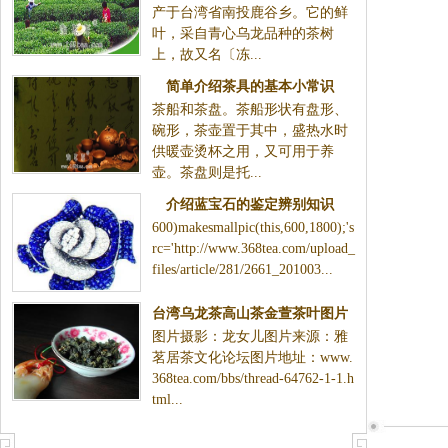
产于台湾省南投鹿谷乡。它的鲜
叶，采自青心乌龙品种的茶树
上，故又名〔冻...
简单介绍茶具的基本小常识
茶船和茶盘。茶船形状有盘形、
碗形，茶壶置于其中，盛热水时
供暖壶烫杯之用，又可用于养
壶。茶盘则是托...
介绍蓝宝石的鉴定辨别知识
600)makesmallpic(this,600,1800);'s
rc='http://www.368tea.com/upload_
files/article/281/2661_201003...
台湾乌龙茶高山茶金萱茶叶图片
图片摄影：龙女儿图片来源：雅
茗居茶文化论坛图片地址：www.
368tea.com/bbs/thread-64762-1-1.h
tml...