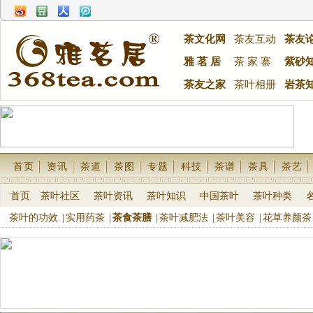
茶文化网
茶友互动
茶友
雅 茗 居
茶 家 寨
紫砂
茶友之家
茶叶相册
岩茶
首页
资讯
茶道
茶图
专题
科技
茶谱
茶具
茶艺
首页
茶叶社区
茶叶资讯
茶叶知识
中国茶叶
茶叶种类
茶叶的功效
|
实用药茶
|
茶食茶膳
|
茶叶减肥法
|
茶叶美容
|
花草养颜茶