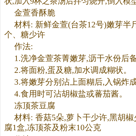
状,加入9杯之
茶
汤后拌匀烧开,倒入模
金萱香酥脆
材料: 新鲜金萱(台
茶
12号)嫩芽半
个、糖少许
作法:
1.洗净金萱
茶
菁嫩芽,沥干水份后
2.将面粉,蛋及糖,加水调成糊状。
3.将嫩芽分别沾上面糊后,入锅炸
4.食用时可沾胡椒盐或蕃茄酱。
冻顶
茶
豆腐
材料: 香菇5朵,萝卜干少许,黑胡椒
腐1盒,冻顶
茶
及粉末10公克