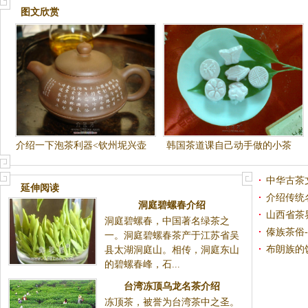
图文欣赏
介绍一下泡茶利器<钦州坭兴壶
韩国茶道课自己动手做的小茶
>
食
中华古茶
延伸阅读
介绍传统
洞庭碧螺春介绍
山西省茶
洞庭碧螺春，中国著名绿茶之
傣族茶俗
一。洞庭碧螺春茶产于江苏省吴
布朗族的
县太湖洞庭山。相传，洞庭东山
的碧螺春峰，石...
台湾冻顶乌龙名茶介绍
冻顶茶，被誉为台湾茶中之圣。