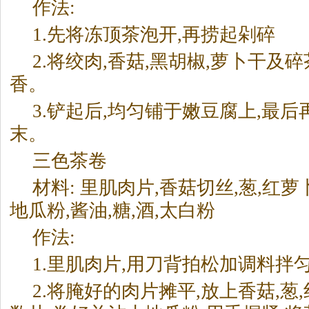
作法:
1.先将冻顶
茶
泡开,再捞起剁碎
2.将绞肉,香菇,黑胡椒,萝卜干及碎
香。
3.铲起后,均匀铺于嫩豆腐上,最
末。
三色
茶
卷
材料: 里肌肉片,香菇切丝,葱,红萝卜
地瓜粉,酱油,糖,酒,太白粉
作法:
1.里肌肉片,用刀背拍松加调料拌
2.将腌好的肉片摊平,放上香菇,葱