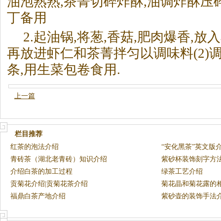
油泡熟熟,
茶
菁切碎炸酥,油调炸酥压碎
丁备用
2.起油锅,将葱,香菇,肥肉爆香,放
再放进虾仁和
茶
菁拌匀以调味料(2)
条,用生菜包卷食用.
上一篇
栏目推荐
红茶的泡法介绍
“安化黑茶”英文版
青砖茶（湖北老青砖）知识介绍
紫砂杯装饰刻字方
介绍白茶的加工过程
绿茶工艺介绍
贡菊花介绍|贡菊花茶介绍
菊花晶和菊花露的
福鼎白茶产地介绍
紫砂壶的装饰手法