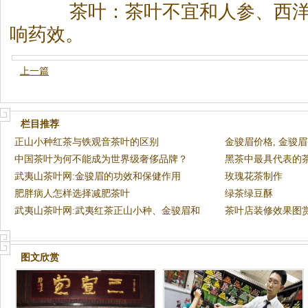
茶
叶：
茶
叶不宜和人参、西
响药效。
上一篇
栏目推荐
正山小种红茶与铁观音茶叶的区别
金骏眉价格, 金骏
中国茶叶为何不能成为世界级奢侈品牌？
黑茶中最具代表的
武夷山茶叶网:金骏眉的功效和保健作用
玫瑰花茶制作
肥胖病人怎样选择减肥茶叶
绿茶绿豆酥
武夷山茶叶网:武夷红茶正山小种、金骏眉和
茶叶店装修效果图
银骏眉
图文欣赏