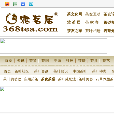
茶文化网
茶友互动
茶友
雅 茗 居
茶 家 寨
紫砂
茶友之家
茶叶相册
岩茶
首页
资讯
茶道
茶图
专题
科技
茶谱
茶具
茶艺
首页
茶叶社区
茶叶资讯
茶叶知识
中国茶叶
茶叶种类
茶叶的功效
|
实用药茶
|
茶食茶膳
|
茶叶减肥法
|
茶叶美容
|
花草养颜茶