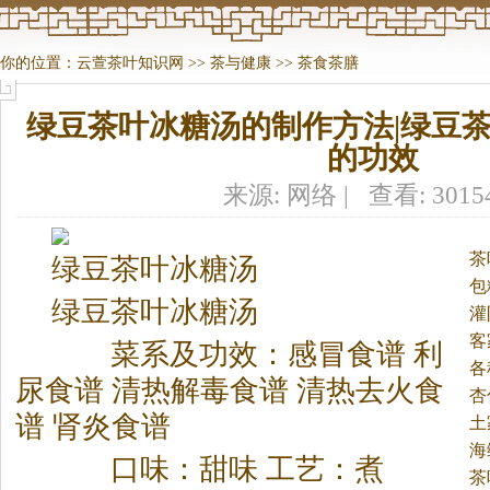
你的位置：
云萱茶叶知识网
>>
茶与健康
>>
茶食茶膳
绿豆茶叶冰糖汤的制作方法|绿豆
的功效
来源: 网络 | 查看: 301
茶
绿豆
茶
叶冰糖汤
包
绿豆
茶
叶冰糖汤
子
灌
客
菜系及功效：感冒食谱 利
各
尿食谱 清热解毒食谱 清热去火食
杏
谱 肾炎食谱
土
海
口味：甜味 工艺：煮
茶