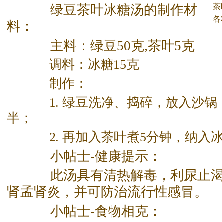
茶
绿豆
茶
叶冰糖汤的制作材
各
料：
主料：绿豆50克,
茶
叶5克
调料：冰糖15克
制作：
1. 绿豆洗净、捣碎，放入沙锅，
半；
2. 再加入
茶
叶煮5分钟，纳入
小帖士-健康提示：
此汤具有清热解毒，利尿止渴
肾孟肾炎，并可防治流行性感冒。
小帖士-食物相克：