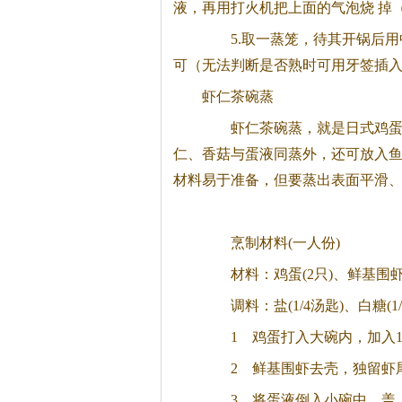
液，再用打火机把上面的气泡烧 掉
5.取一蒸笼，待其开锅后用中
可（无法判断是否熟时可用牙签插
虾仁
茶
碗蒸
虾仁
茶
碗蒸，就是日式鸡
仁、香菇与蛋液同蒸外，还可放入
材料易于准备，但要蒸出表面平滑
烹制材料(一人份)
材料：鸡蛋(2只)、鲜基围虾(5
调料：盐(1/4汤匙)、白糖(1/4
1 鸡蛋打入大碗内，加入1/4
2 鲜基围虾去壳，独留虾
3 将蛋液倒入小碗中，盖