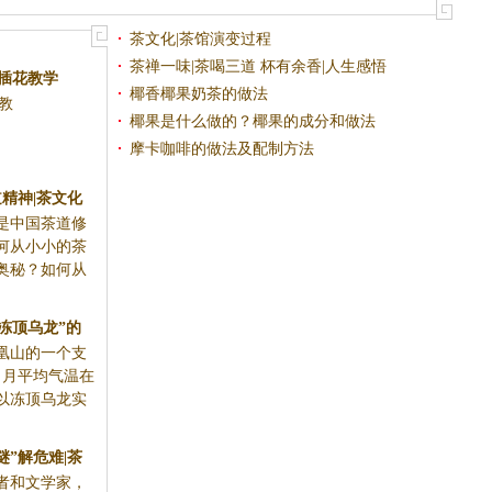
方法|龙眼莲子茶的功效
茶文化|茶馆演变过程
茶禅一味|茶喝三道 杯有余香|人生感悟
本插花教学
椰香椰果奶茶的做法
教
椰果是什么做的？椰果的成分和做法
..
摩卡咖啡的做法及配制方法
精神|茶文化
是中国茶道修
何从小小的茶
奥秘？如何从
冻顶乌龙”的
凰山的一个支
文化
，月平均气温在
所以冻顶乌龙实
谜”解危难|茶
者和文学家，