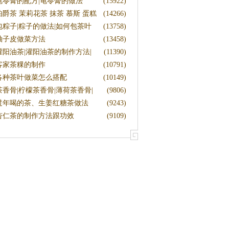
龟苓膏的配方|龟苓膏的做法
(15922)
伯爵茶 茉莉花茶 抹茶 慕斯 蛋糕
(14266)
包粽子|粽子的做法|如何包茶叶
(13758)
粽子
柚子皮做菜方法
(13458)
灌阳油茶|灌阳油茶的制作方法|
(11390)
灌
客家茶粿的制作
(10791)
各种茶叶做菜怎么搭配
(10149)
茶香骨|柠檬茶香骨|薄荷茶香骨|
(9806)
茶
过年喝的茶、生姜红糖茶做法
(9243)
杏仁茶的制作方法跟功效
(9109)