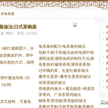
>
茶食茶膳
蒸做法|日式茶碗蒸
源: 网络 | 查看: 33338次
龟苓膏的配方|龟苓膏的做法
 1杯打成稀蛋汁，分
包粽子|粽子的做法|如何包茶叶粽
，放进微波炉内，用中
子
灌阳油茶|灌阳油茶的制作方法|灌
用隔水蒸的方式，须用
茶香骨|柠檬茶香骨|薄荷茶香骨|
过年喝的茶、生姜红糖茶做法
桑寄生蛋茶+桑寄生蛋茶的做法
中微波加热 2分
绿茶蛋挞的做法
 5分钟。
茶烧麦的做法＝菊花烧卖+铁观音
茶香鸡、广东茶香鸡做法
鳗鱼茶|茶泡饭|茶泡饭的做法
其它材料，可避免
茶肴的烹制|怎样烹制茶肴|茶肴的