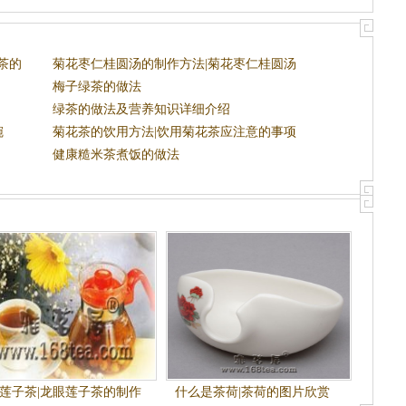
茶的
菊花枣仁桂圆汤的制作方法|菊花枣仁桂圆汤
的功效
梅子绿茶的做法
绿茶的做法及营养知识详细介绍
碗
菊花茶的饮用方法|饮用菊花茶应注意的事项
健康糙米茶煮饭的做法
莲子茶|龙眼莲子茶的制作
什么是茶荷|茶荷的图片欣赏