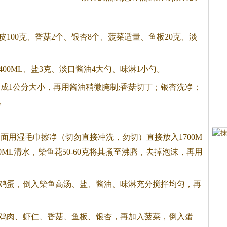
。
100克、香菇2个、银杏8个、菠菜适量、鱼板20克、淡
0ML、盐3克、淡口酱油4大勺、味淋1小勺。
成1公分大小，再用酱油稍微腌制;香菇切丁；银杏洗净；
，
面用湿毛巾擦净（切勿直接冲洗，勿切）直接放入1700M
0ML清水，柴鱼花50-60克将其煮至沸腾，去掉泡沫，再用
鸡蛋，倒入柴鱼高汤、盐、酱油、味淋充分搅拌均匀，再
鸡肉、虾仁、香菇、鱼板、银杏，再加入菠菜，倒入蛋