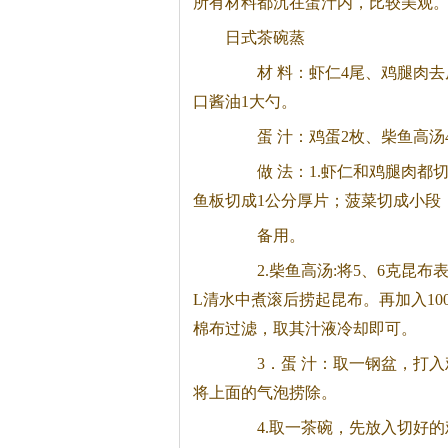
所有材料都沉在蛋汁内，比较美观
日式
茶
碗蒸
材 料：虾仁4尾、鸡腿肉去皮
口酱油1大勺。
蛋 汁：鸡蛋2枚、柴鱼高汤40
做 法：1.虾仁和鸡腿肉都切
鱼板切成1公分厚片；菠菜切成小段
备用。
2.柴鱼高汤:将5、6克昆布表
L清水中煮滚后捞起昆布。再加入10
棉布过滤，取其汁液冷却即可。
3．蛋 汁：取一钢盆，打入
将上面的气泡捞除。
4.取一
茶
碗，先放入切好的