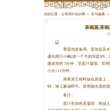
你的位置：
云萱茶叶知识网
>>
茶与健康
>
茶碗蒸|茶碗
来
香菇泡发备用。
蛋加盐及水
盛在两只小碗(或一个大的深盘)内
微波加热 5分钟，至蛋汁凝固。若
小火] 12分钟。
再将其它材料放在蒸蛋上，用
钟，淋上麻油即可。若用隔水蒸则需
备注：
蛋汁先加热至凝固，再放入