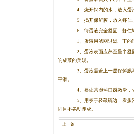
4 烧开锅内的水，放入蛋液
5 揭开保鲜膜，放入虾仁、
6 待蛋液完全凝固，虾仁蜷
1、蛋液用滤网过滤一下的
2、蛋液表面应蒸至呈半凝固
响成菜的美观。
3、蛋液需盖上一层保鲜膜再
平滑。
4、要让
茶
碗蒸口感嫩滑，
5、用筷子轻敲碗边，看蛋液
固且不晃动即成。
上一篇