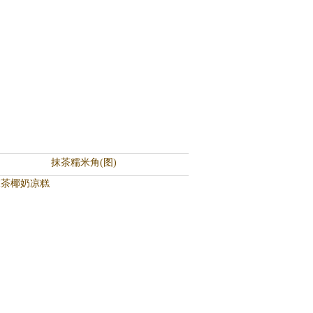
抹茶糯米角(图)