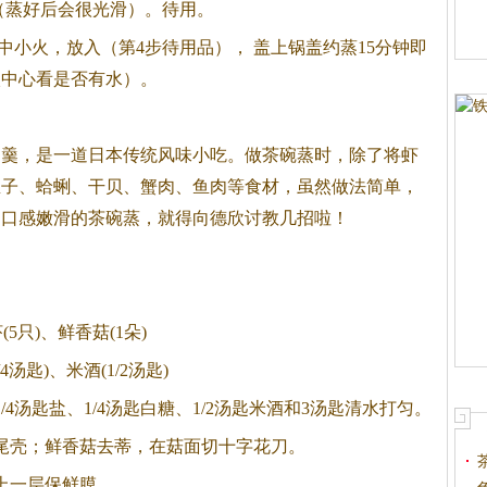
（蒸好后会很光滑）。待用。
小火，放入（第4步待用品）， 盖上锅盖约蒸15分钟即
入中心看是否有水）。
蛋羹，是一道日本传统风味小吃。做
茶
碗蒸时，除了将虾
鱼子、蛤蜊、干贝、蟹肉、鱼肉等食材，虽然做法简单，
、口感嫩滑的
茶
碗蒸，就得向德欣讨教几招啦！
只)、鲜香菇(1朵)
汤匙)、米酒(1/2汤匙)
汤匙盐、1/4汤匙白糖、1/2汤匙米酒和3汤匙清水打匀。
尾壳；鲜香菇去蒂，在菇面切十字花刀。
上一层保鲜膜。