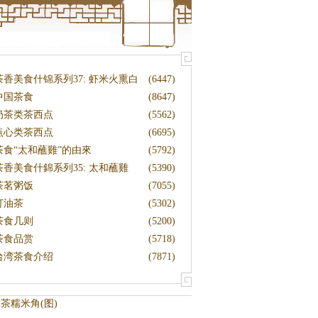
茶香美食什锦系列37: 虾米火熏白
(6447)
菜
中国茶食
(8647)
奶茶类茶西点
(5562)
点心类茶西点
(6695)
茶食“太和蘸雞”的由來
(5792)
茶香美食什錦系列35: 太和蘸雞
(5390)
茶茗粥饭
(7055)
打油茶
(5302)
茶食几则
(5200)
茶食品赏
(5718)
台湾茶食介绍
(7871)