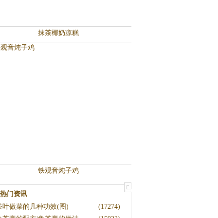
抹茶椰奶凉糕
铁观音炖子鸡
热门资讯
茶叶做菜的几种功效(图)
(17274)