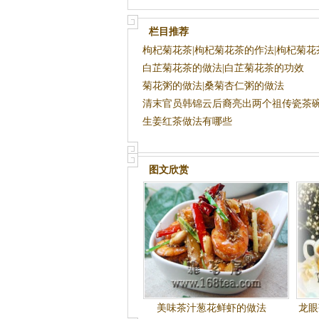
栏目推荐
枸杞菊花茶|枸杞菊花茶的作法|枸杞菊花
功效
白芷菊花茶的做法|白芷菊花茶的功效
菊花粥的做法|桑菊杏仁粥的做法
清末官员韩锦云后裔亮出两个祖传瓷茶
生姜红茶做法有哪些
图文欣赏
美味茶汁葱花鲜虾的做法
龙眼