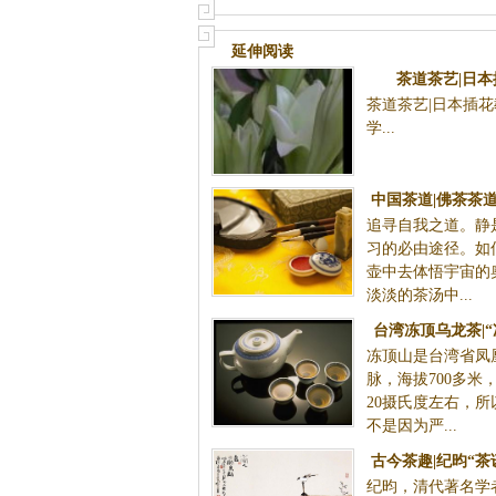
延伸阅读
茶道茶艺|日
茶道茶艺|日本插花
学.
中国茶道|佛茶茶道
追寻自我之道。静
习的必由途径。如
壶中去体悟宇宙的
淡淡的茶汤中...
台湾冻顶乌龙茶|“
冻顶山是台湾省凤
故事|茶
脉，海拔700多米
20摄氏度左右，
不是因为严...
古今茶趣|纪昀“茶
纪昀，清代著名学
文化