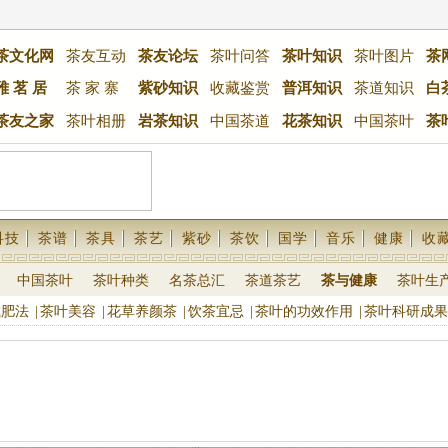
茶文化网
茶友互动
茶友论坛
茶叶问答
茶叶知识
茶叶图片
茶
雅 茗 居
茶 家 寨
紫砂知识
收藏鉴赏
普洱知识
茶道知识
白
茶友之家
茶叶相册
岩茶知识
中国茶道
花茶知识
中国茶叶
茶
科技
茶谱
茶具
茶艺
紫砂
茶饮
国学
音乐
健康
收
中国茶叶
茶叶种类
名茶总汇
茶道茶艺
茶与健康
茶叶生
减肥法
|
茶叶美容
|
花草养颜茶
|
饮茶宜忌
|
茶叶的功效作用
|
茶叶科研成果