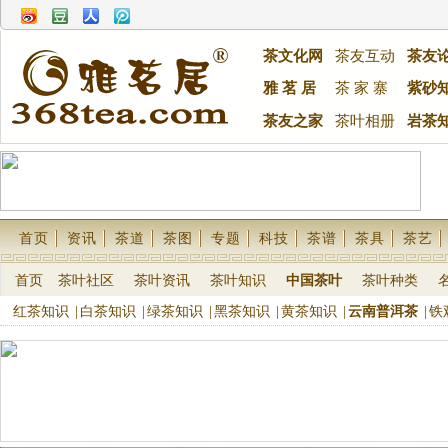
茶文化网
茶友互动
茶友
雅 茗 居
茶 家 寨
紫砂
茶友之家
茶叶相册
岩茶
首页
资讯
茶道
茶图
专题
科技
茶谱
茶具
茶艺
首页
茶叶社区
茶叶资讯
茶叶知识
中国茶叶
茶叶种类
红茶知识
|
白茶知识
|
绿茶知识
|
黑茶知识
|
黄茶知识
|
云南普洱茶
|
铁