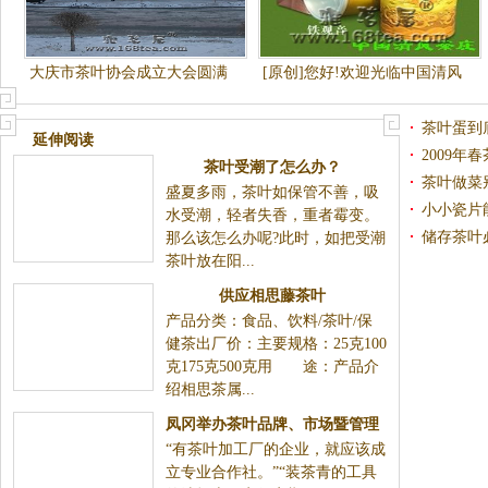
大庆市茶叶协会成立大会圆满
[原创]您好!欢迎光临中国清风
成功
茶庄安溪铁观音茶叶商城网.一
斤也算批发价
茶叶蛋到
延伸阅读
2009
茶叶受潮了怎么办？
茶叶做菜
盛夏多雨，茶叶如保管不善，吸
小小瓷片
水受潮，轻者失香，重者霉变。
储存茶叶
那么该怎么办呢?此时，如把受潮
茶叶放在阳...
供应相思藤茶叶
产品分类：食品、饮料/茶叶/保
健茶出厂价：主要规格：25克100
克175克500克用 途：产品介
绍相思茶属...
凤冈举办茶叶品牌、市场暨管理
“有茶叶加工厂的企业，就应该成
研讨会(图)
立专业合作社。”“装茶青的工具