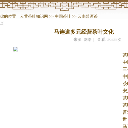
你的位置：
云萱茶叶知识网
>>
中国茶叶
>>
云南普洱茶
马连道多元经营茶叶文化
来源: 网络 | 查看: 30538次
茶
中
三
中
茶
安
茶
茶
普
世
马