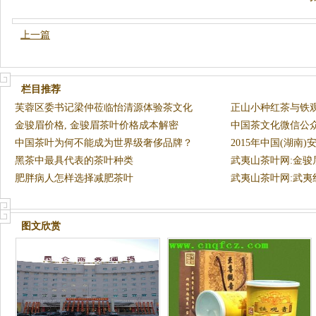
上一篇
栏目推荐
芙蓉区委书记梁仲莅临怡清源体验茶文化
正山小种红茶与铁
金骏眉价格, 金骏眉茶叶价格成本解密
中国茶文化微信公
中国茶叶为何不能成为世界级奢侈品牌？
花”上
2015年中国(湖南
黑茶中最具代表的茶叶种类
发
武夷山茶叶网:金骏
肥胖病人怎样选择减肥茶叶
武夷山茶叶网:武
银骏眉
图文欣赏