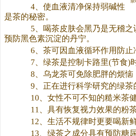
茶
4、使血液清净保持弱碱性
是
茶
的秘密。
5、喝
茶
皮肤会黑乃是无稽之
预防黑色素沉淀的丹宁。
6、
茶
可因血液循环作用防止
7、绿
茶
是控制卡路里(节食)
8、乌龙
茶
可免除肥胖的烦恼
9、正在进行科学研究的绿
茶
10、女性不可不知的糙米
茶
11、具有恢复视力效果的粉
12、生活不规律时更要喝新
13、绿
茶
之成分具有预防糖