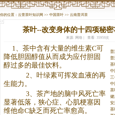
你的位置：
云萱茶叶知识网
>>
中国茶叶
>>
云南普洱茶
茶叶--改变身体的十四项秘密
来源: 网络 | 查看: 35959次
1、
茶
中含有大量的维生素C可
普
降低胆固醇值从而成为应付胆固
普
醇过多的最佳饮料。
茶
中
2、叶绿素可挥发血液的再
三
生能力。
中
茶
3、
茶
产地的脑中风死亡率
健
显著低落，狭心症、心肌梗塞因
安
维他命C缺乏而死亡率愈高。
茶