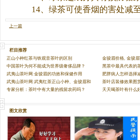
14、绿
茶
可使香烟的害处减
上一篇
栏目推荐
正山小种红茶与铁观音茶叶的区别
金骏眉价格, 金骏
中国茶叶为何不能成为世界级奢侈品牌？
黑茶中最具代表的
武夷山茶叶网:金骏眉的功效和保健作用
肥胖病人怎样选择
武夷山茶叶网:武夷红茶正山小种、金骏眉和
茶叶店装修效果图
银骏眉
专家分析：茶叶中有大量的残留农药吗？
天天喝茶叶有什么好
图文欣赏