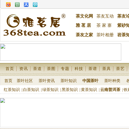
茶文化网
茶友互动
茶友
雅 茗 居
茶 家 寨
紫砂
茶友之家
茶叶相册
岩茶
首页
资讯
茶道
茶图
专题
科技
茶谱
茶具
茶艺
首页
茶叶社区
茶叶资讯
茶叶知识
中国茶叶
茶叶种类
红茶知识
|
白茶知识
|
绿茶知识
|
黑茶知识
|
黄茶知识
|
云南普洱茶
|
铁