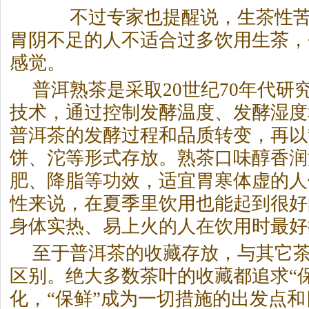
不过专家也提醒说，生
茶
性
胃阴不足的人不适合过多饮用生
茶
，
感觉。
普洱熟
茶
是采取20世纪70年代研
技术，通过控制发酵温度、发酵湿度
普洱
茶
的发酵过程和品质转变，再以
饼、沱等形式存放。熟
茶
口味醇香润
肥、降脂等功效，适宜胃寒体虚的人
性来说，在夏季里饮用也能起到很好
身体实热、易上火的人在饮用时最好
至于普洱
茶
的收藏存放，与其它
区别。绝大多数
茶
叶的收藏都追求“
化，“保鲜”成为一切措施的出发点