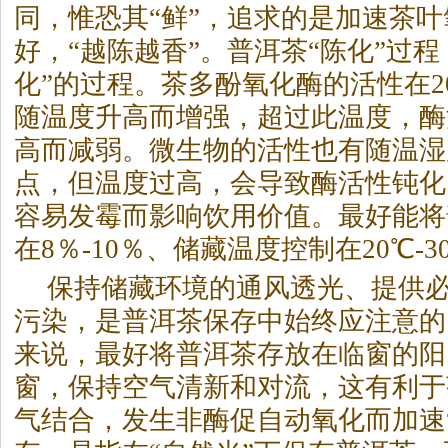
同，惟恐其“鲜”，追求的是加速
茶
叶
好，“越陈越香”。普洱
茶
“陈化”过
化”的过程。
茶
多酚氧化酶的活性在20
随温度升高而增强，超过此温度，酶
高而减弱。微生物的活性也有随温湿
点，但温度过高，会导致酶活性钝化
容易发霉而影响饮用价值。最好能将
在8％-10％、储藏温度控制在20℃-
保持储藏环境的通风透光、提供
污染，是普洱
茶
保存中始终应注意的
来说，最好将普洱
茶
存放在临窗的阳
窗，保持空气清新和对流，这有利于
气结合，发生非酶促自动氧化而加速“