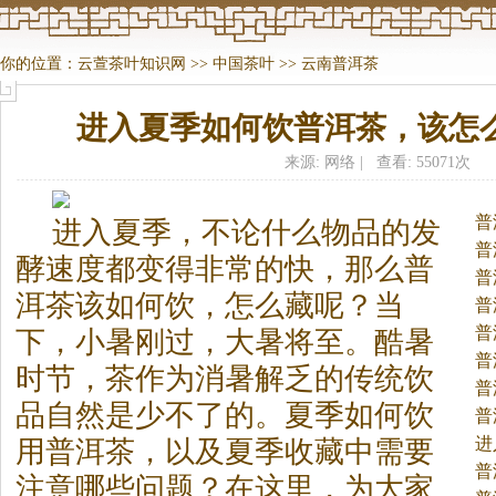
你的位置：
云萱茶叶知识网
>>
中国茶叶
>>
云南普洱茶
进入夏季如何饮普洱茶，该怎
来源: 网络 | 查看: 55071次
普
进入夏季，不论什么物品的发
普
酵速度都变得非常的快，那么普
普
洱
茶
该如何饮，怎么藏呢？当
普
普
下，小暑刚过，大暑将至。
酷暑
普
时节，
茶
作为消暑解乏的传统饮
普
品自然是少不了的。夏季如何饮
普
进
用普洱
茶
，以及夏季收藏中需要
茶
普
注意哪些问题？在这里，为大家