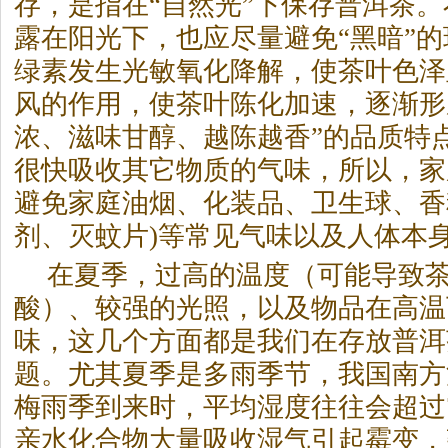
存，是指在“自然光”下保存普洱
茶
。
露在阳光下，也应尽量避免“黑暗”
绿素发生光敏氧化降解，使
茶
叶色泽
风的作用，使
茶
叶陈化加速，逐渐形
浓、滋味甘醇、越陈越香”的品质特
很快吸收其它物质的气味，所以，家
避免家庭油烟、化装品、卫生球、香
剂、灭蚊片)等常见气味以及人体本身
在夏季，过高的温度（可能导致
酸）、较强的光照，以及物品在高温
味，这几个方面都是我们在存放普洱
题。尤其夏季是多雨季节，我国南方
梅雨季到来时，平均湿度往往会超过
亲水化合物大量吸收湿气引起霉变，