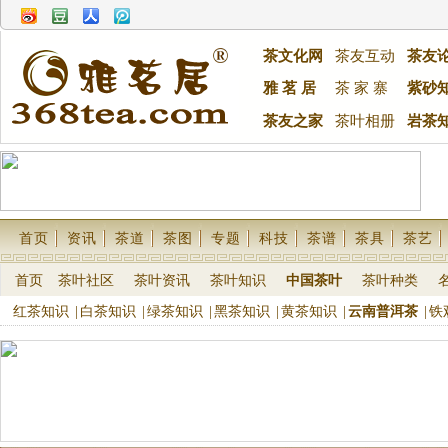
茶文化网
茶友互动
茶友
雅 茗 居
茶 家 寨
紫砂
茶友之家
茶叶相册
岩茶
首页
资讯
茶道
茶图
专题
科技
茶谱
茶具
茶艺
首页
茶叶社区
茶叶资讯
茶叶知识
中国茶叶
茶叶种类
红茶知识
|
白茶知识
|
绿茶知识
|
黑茶知识
|
黄茶知识
|
云南普洱茶
|
铁