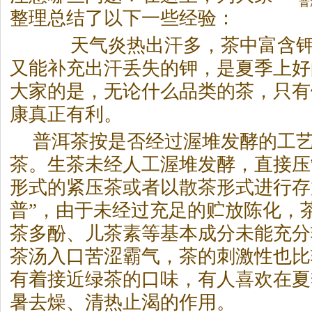
普
整理总结了以下一些经验：
天气炎热出汗多，
茶
中富含
又能补充出汗丢失的钾，是夏季上好
大家的是，无论什么品类的
茶
，只有
康真正有利。
普洱
茶
按是否经过渥堆发酵的工
茶
。生
茶
未经人工渥堆发酵，直接压
形式的紧压
茶
或者以散
茶
形式进行存
普”，由于未经过充足的贮放陈化，
茶
多酚、儿
茶
素等基本成分未能充分
茶
汤入口苦涩霸气，
茶
的刺激性也比
有着接近绿
茶
的口味，有人喜欢在夏
暑去燥、清热止渴的作用。