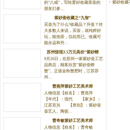
紫砂收藏不
的“八戒”，写给爱好收藏茶壶的
朋友们参...
紫砂壶收藏之“九智”
买壶为了什么?收藏品？升值？对
大多数人来说，买壶，就纯粹好
玩，能泡茶，仅此而已。收藏可
能永远和升...
苏州惊现3.5万元高价“紫砂螃
9月26日，在苏州一家紫砂壶工艺
蟹”
品商店，顾客欣赏“紫砂壶螃
蟹”。正值金秋蟹肥时，江苏苏
州...
曹燕萍紫砂工艺美术师
人物信息【姓名】：曹燕萍
【年代】：现代 【家乡】：
江苏宜兴 【类别】：紫砂壶
壶艺人、陶瓷...
曹奇敏紫砂工艺美术师
人物信息【姓名】：曹奇敏