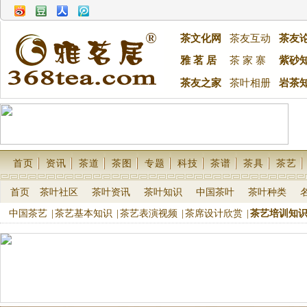
茶文化网
茶友互动
茶友
雅 茗 居
茶 家 寨
紫砂
茶友之家
茶叶相册
岩茶
首页
资讯
茶道
茶图
专题
科技
茶谱
茶具
茶艺
首页
茶叶社区
茶叶资讯
茶叶知识
中国茶叶
茶叶种类
中国茶艺
|
茶艺基本知识
|
茶艺表演视频
|
茶席设计欣赏
|
茶艺培训知