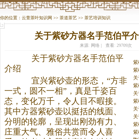
你的位置：
云萱茶叶知识网
>>
茶道茶艺
>>
茶艺培训知识
关于紫砂方器名手范伯平介
来源: 网络 | 查看: 29709次
关于紫砂方器名手范伯平
紫
介绍
紫
关
宜兴紫砂壶的形态，“方非
紫
一式，圆不一相”，真是千姿百
关
态，变化万千，令人目不暇接。
紫
关
其中方器紫砂壶以挺括的线面、
关
分明的轮廓，呈现出刚劲有力、
紫
庄重大气、雅俗共赏而令人喜
紫