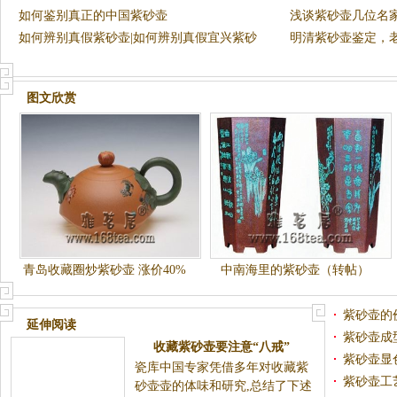
如何鉴别真正的中国紫砂壶
浅谈紫砂壶几位名
如何辨别真假紫砂壶|如何辨别真假宜兴紫砂
明清紫砂壶鉴定，老
壶
图文欣赏
青岛收藏圈炒紫砂壶 涨价40%
中南海里的紫砂壶（转帖）
大师作品一壶难求
紫砂壶的
延伸阅读
紫砂壶成
收藏紫砂壶要注意“八戒”
紫砂壶显
瓷库中国专家凭借多年对收藏紫
紫砂壶工
砂壶壶的体味和研究,总结了下述