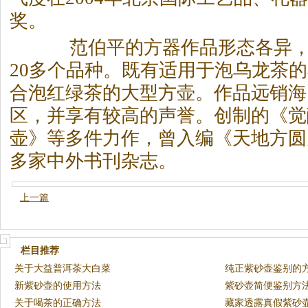
奖。
范伯平的方器作品形态各异，
20多个品种。既有适用于泡乌龙
茶
的
合泡红绿
茶
的大型方壶。作品远销海
区，并享有较高的声誉。创制的《觉
壶》等多件力作，曾入编《天地方圆
多家中外书刊杂志。
上一篇
栏目推荐
关于大益普洱茶大白菜
纯正紫砂壶鉴别的
新紫砂壶的使用方法
紫砂壶简便鉴别方
关于喝茶的正确方法
藏家透露真假紫砂