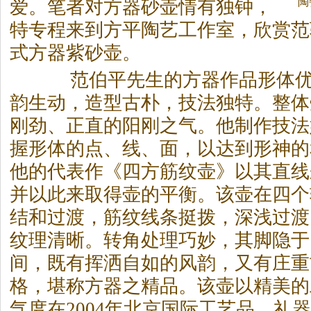
陶
爱。笔者对方器砂壶情有独钟，
特专程来到方平陶艺工作室，欣赏范
式方器紫砂壶。
范伯平先生的方器作品形体优
韵生动，造型古朴，技法独特。整体
刚劲、正直的阳刚之气。他制作技法
握形体的点、线、面，以达到形神的
他的代表作《四方筋纹壶》以其直线
并以此来取得壶的平衡。该壶在四个
结和过渡，筋纹线条挺拨，深浅过渡
纹理清晰。转角处理巧妙，其脚隐于
间，既有挥洒自如的风韵，又有庄重
格，堪称方器之精品。该壶以精美的
气度在2004年北京国际工艺品、礼