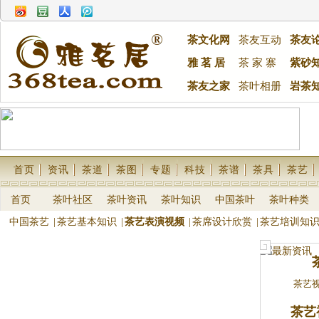
茶文化网
茶友互动
茶友
雅 茗 居
茶 家 寨
紫砂
茶友之家
茶叶相册
岩茶
首页
资讯
茶道
茶图
专题
科技
茶谱
茶具
茶艺
首页
茶叶社区
茶叶资讯
茶叶知识
中国茶叶
茶叶种类
中国茶艺
|
茶艺基本知识
|
茶艺表演视频
|
茶席设计欣赏
|
茶艺培训知
茶艺视
茶艺