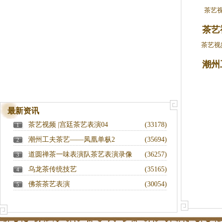
茶艺视
茶艺
茶艺视
潮州
最新资讯
茶艺视频 |宫廷茶艺表演04
(33178)
1
潮州工夫茶艺——凤凰单枞2
(35694)
2
道圆禅茶一味表演队茶艺表演录像
(36257)
3
乌龙茶传统技艺
(35165)
4
佛茶茶艺表演
(30054)
5