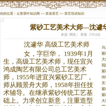
你的位置：
云萱茶叶知识网
>>
茶道茶艺
>>
茶艺培训知识
紫砂工艺美术大师---沈遽
来源: 网络 | 查看: 27054次
沈遽华 高级工艺美术师
乌
女，字巨华， 1939年1月
紫
大
生，高级工艺美术师，现任宜兴
我
鸿成陶艺有限公司总工艺美术
紫
师，1955年进宜兴紫砂工艺厂，
传
关
师从顾景舟大师，1958年担任技
紫
术辅导。
在继承紫砂传统工艺基
紫
础上。力求创立新意，注重造型
大