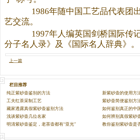
1986年随中国工艺品代表团
艺交流。
1997年人编英国剑桥国际传
分子名人录》及《国际名人辞典》。
上一篇
栏目推荐
纯正紫砂壶鉴别的方法
新紫砂壶的使用方
工夫红茶采制工艺
紫砂壶简便鉴别方
藏家透露真假紫砂壶鉴别方法
如何鉴别真正的中
浅谈紫砂壶几位名家
如何辨别真假紫砂
明清紫砂壶鉴定，老茶壶都有“亚光”
壶
教你鉴别紫砂壶是