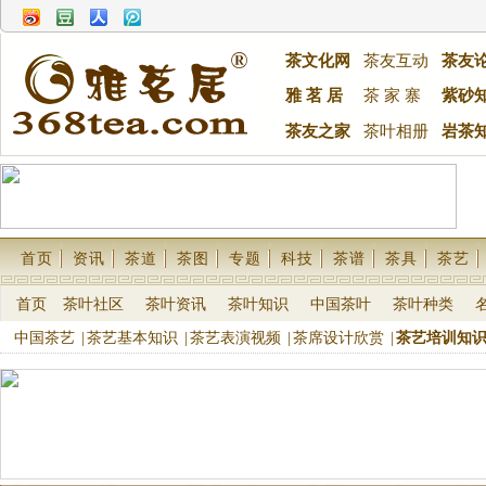
茶文化网
茶友互动
茶友
雅 茗 居
茶 家 寨
紫砂
茶友之家
茶叶相册
岩茶
首页
资讯
茶道
茶图
专题
科技
茶谱
茶具
茶艺
首页
茶叶社区
茶叶资讯
茶叶知识
中国茶叶
茶叶种类
中国茶艺
|
茶艺基本知识
|
茶艺表演视频
|
茶席设计欣赏
|
茶艺培训知