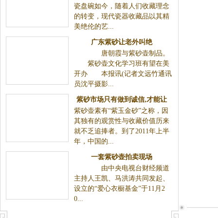
瓷盘碗如今，随着人们收藏理念
的转变，现代瓷器收藏品以其精
美绝伦的艺...
广东紫砂让老外叫绝
唐朝霞与紫砂壶制品。
紫砂壶文化学习班有望在美
开办 本报讯(记者文远竹通讯
员沈平摄影...
紫砂市场只有做到诚信,才能让
紫砂壶素有“紫玉金砂”之称，因
其成为经久不衰的收藏品
其独有的观赏性与收藏价值历来
就不乏追捧者。到了2011年上半
年，中国的...
一套紫砂壶拍卖现场
由中央电视台财经频道
主持人王凯、马洪涛共同发起、
设立的“爱心衣橱基金”于11月2
0...