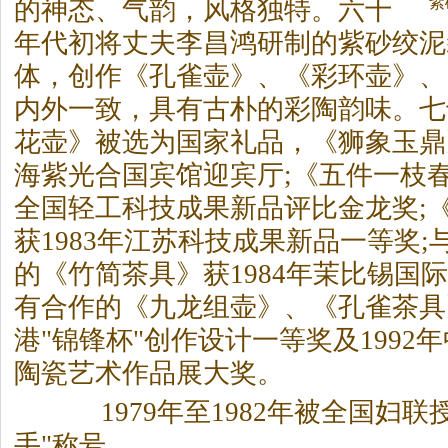
紫
的神态、气韵，风格独特。六十
年代初将丈夫李昌鸿研制的紫砂绞泥
体，创作《孔雀壶》、《彩环壶》、
内外一致，具有古朴的彩陶韵味。七
花壶》被选为国家礼品，《狮象玉鼎
海紫光合国宾馆迎宾厅;《五件一枝
全国轻工科技成果新品评比金龙奖;
获1983年江苏科技成果新品一等奖
的《竹简
茶
具》获1984年茉比锡国
有合作的《九龙组壶》、《孔雀
茶
具
港"锦锋杯"创作设计一等奖及1992
陶瓷艺术作品展大奖。
1979年至1982年被全国妇联
手"称号。