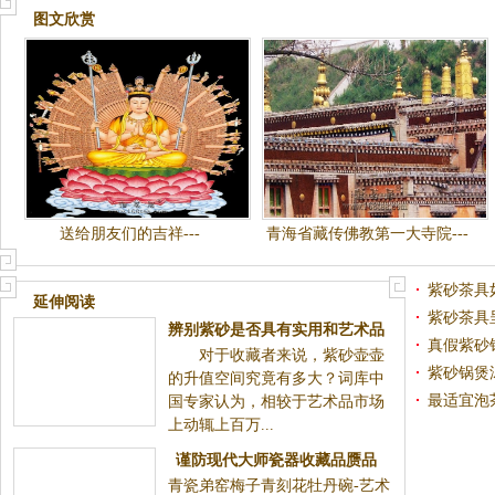
图文欣赏
送给朋友们的吉祥---
青海省藏传佛教第一大寺院---
塔尔寺
紫砂茶具
延伸阅读
紫砂茶具
辨别紫砂是否具有实用和艺术品
真假紫砂
对于收藏者来说，紫砂壶壶
收藏价值
的产品？
紫砂锅煲
的升值空间究竟有多大？词库中
最适宜泡
国专家认为，相较于艺术品市场
上动辄上百万...
发挥茶香
谨防现代大师瓷器收藏品赝品
青瓷弟窑梅子青刻花牡丹碗-艺术
，收藏需谨慎