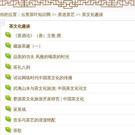
你的位置：
云萱茶叶知识网
>>
茶道茶艺
>>
茶文化趣谈
茶文化趣谈
《茶酒论》（唐）王敷 撰
藏族茶趣（一）
品茶的功夫 风雅的喝茶的时光
茶礼八则
试论网络时代中国茶文化的传播
武夷山水与茶文化旅游| 中国茶文化论文
婺源茶文化旅游开发研究 | 中国茶文化
采茶戏
音乐与茶艺的浪漫绝配
茶歌