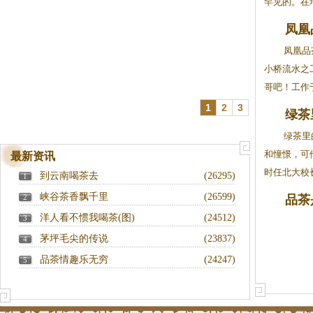
罕见的。在地
凤凰
凤凰品
小桥流水之
哥吧！工作于
1
2
3
绿茶
绿茶里
和憧憬，可
最新资讯
时任北大校长
到云南喝茶去
(26295)
1
峡谷茶香飘千里
(26599)
2
品茶
洋人看不惯我喝茶(图)
(24512)
3
茅坪毛尖的传说
(23837)
4
品茶情趣乐无穷
(24247)
5