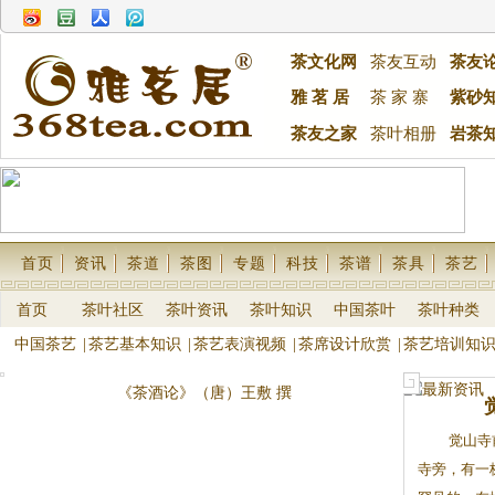
茶文化网
茶友互动
茶友
雅 茗 居
茶 家 寨
紫砂
茶友之家
茶叶相册
岩茶
首页
资讯
茶道
茶图
专题
科技
茶谱
茶具
茶艺
首页
茶叶社区
茶叶资讯
茶叶知识
中国茶叶
茶叶种类
中国茶艺
|
茶艺基本知识
|
茶艺表演视频
|
茶席设计欣赏
|
茶艺培训知
《茶酒论》（唐）王敷 撰
觉山寺
寺旁，有一