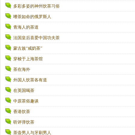
多彩多姿的神州饮茶习俗
嗜茶如命的俄罗斯人
青海人的茶道
法国皇后喜爱中国功夫茶
蒙古族“咸奶茶”
穿梭于上海茶馆
茶在海外
外国人饮茶各有道
在英国喝茶
中原茶俗趣谈
香港饮茶
听评弹饮茶
茶壶男人与牙刷男人