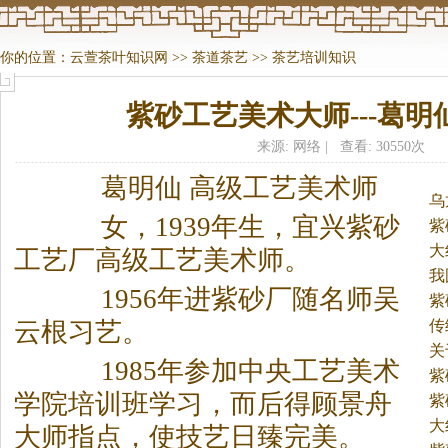
你的位置：
云萱茶叶知识网
>>
茶道茶艺
>>
茶艺培训知识
紫砂工艺美术大师---葛明
来源: 网络 | 查看: 30550次
葛明仙 高级工艺美术师
乌
女，1939年生，宜兴紫砂
紫
大
工艺厂高级工艺美术师。
我
1956年进紫砂厂随名师吴
紫
传
云根习艺。
关
1985年参加中央工艺美术
紫
学院培训班学习，而后得顾景舟
紫
大
大师指点，使技艺日臻完美。