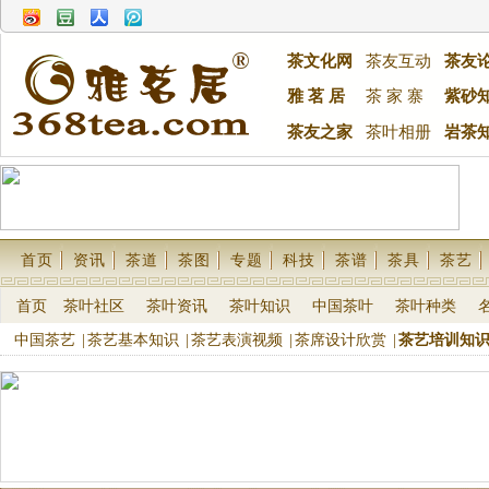
茶文化网
茶友互动
茶友
雅 茗 居
茶 家 寨
紫砂
茶友之家
茶叶相册
岩茶
首页
资讯
茶道
茶图
专题
科技
茶谱
茶具
茶艺
首页
茶叶社区
茶叶资讯
茶叶知识
中国茶叶
茶叶种类
中国茶艺
|
茶艺基本知识
|
茶艺表演视频
|
茶席设计欣赏
|
茶艺培训知