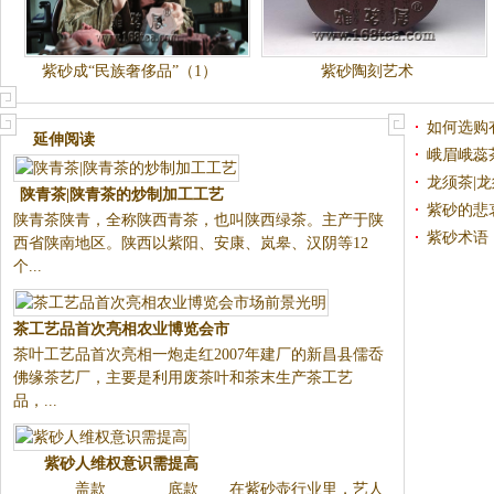
紫砂成“民族奢侈品”（1）
紫砂陶刻艺术
如何选购
延伸阅读
峨眉峨蕊
陕青茶|陕青茶的炒制加工工艺
工艺
龙须茶|
陕青茶陕青，全称陕西青茶，也
紫砂的悲
叫陕西绿茶。主产于陕西省陕南
紫砂术语
地区。陕西以紫阳、安康、岚
皋、汉阴等12个...
茶工艺品首次亮相农业博览会市
茶叶工艺品首次亮相一炮走红200
场前景光明
7年建厂的新昌县儒岙佛缘茶艺
厂，主要是利用废茶叶和茶末生
产茶工艺品，...
紫砂人维权意识需提高
盖款 底款
在紫砂壶行业里，艺人的名字蕴