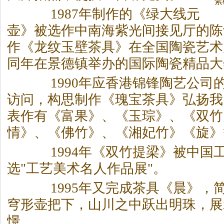
紫
1987年制作的《绿大线元
壶》被选作中南海紫光间接见厅的陈
作《龙纹玉壁
茶
具》在全国陶瓷艺术
同年在景德镇举办的国际陶瓷精品大
1990年应香港锦锋陶艺公司
访问，构思制作《瑰宝
茶
具》弘扬我
表作有《富果》、《玉琮》、《双竹
情》、《佛竹》、《湘妃竹》《旋》
1994年《双竹提梁》被中国
选"工艺美术名人作品展"。
1995年又完成
茶
具《晨》，
穹形壶把下，山川之中跃出明珠，展
憬。