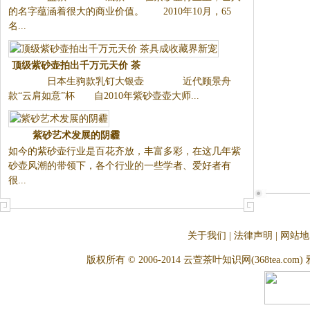
涵着很大的商业价值。 2010
年10月，65名...
顶级紫砂壶拍出千万元天价 茶
日本生驹款乳钉大银
具成收藏界新宠
壶 近代顾景舟款“云肩如
意”杯 自2010年紫砂壶壶大
师...
紫砂艺术发展的阴霾
如今的紫砂壶行业是百花齐放，
丰富多彩，在这几年紫砂壶风潮
的带领下，各个行业的一些学
者、爱好者有很...
关于我们
|
法律声明
|
网站地
版权所有 © 2006-2014 云萱茶叶知识网(368tea.com) 雅