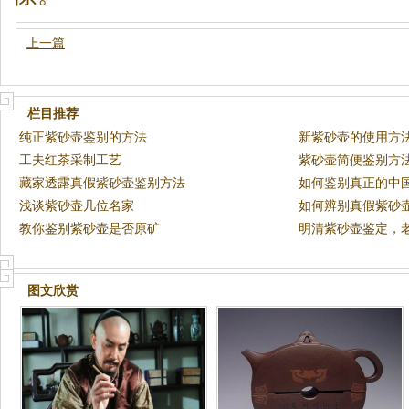
上一篇
栏目推荐
纯正紫砂壶鉴别的方法
新紫砂壶的使用方
工夫红茶采制工艺
紫砂壶简便鉴别方
藏家透露真假紫砂壶鉴别方法
如何鉴别真正的中
浅谈紫砂壶几位名家
如何辨别真假紫砂
教你鉴别紫砂壶是否原矿
壶
明清紫砂壶鉴定，老
图文欣赏