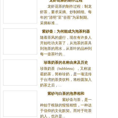
龙虾花茶的制作过程
龙虾花茶的制作过程：制龙虾茶，要求采摘、炒制
精细。每年的“清明”至“谷雨”为采制期。采摘标准...
紫砂壶：为何能成为泡茶利器
随着茶风的盛行，现在有许多人开始吃功夫茶了，从泡
茶的茶具到泡茶的用水，从茶叶的品种到每一壶茶叶
的...
珍珠奶茶的名称由来及历史
珍珠奶茶（bubbletea），又称波霸奶茶，简称珍奶，是
一项流传于台湾的茶类饮料，将粉圆加入奶茶之后，...
紫砂与白茶的泡养相和
紫砂壶与茶，是一种始于根脉的惺惺相
惜，一种达于信仰的文化默契。而对于吃茶的人，也许
是...