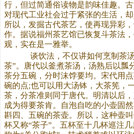
行，但过简通俗读物是韵味佳趣。古
对现代工业社会过于紧张的生活，却
所以，发掘古代
茶
艺，使再现异彩，
作。据说福州
茶
艺馆已恢复斗
茶
法，
观，实在是一雅举。
谈饮法，不仅讲如何烹制
茶
茶
”。唐代以釜煮
茶
汤，汤熟后以瓢
茶
分五碗，分时沫饽要均。宋代用点
碗的点;也可以用大汤钵，大
茶
筅，
茶
，分
茶
准则同于唐代。明清以后，
成为得要
茶
肯。自泡自吃的小壶固然
斟四、五碗的
茶
壶。所以，这种壶叫
杯又称“
茶
子”。五杯至十几杯巡注