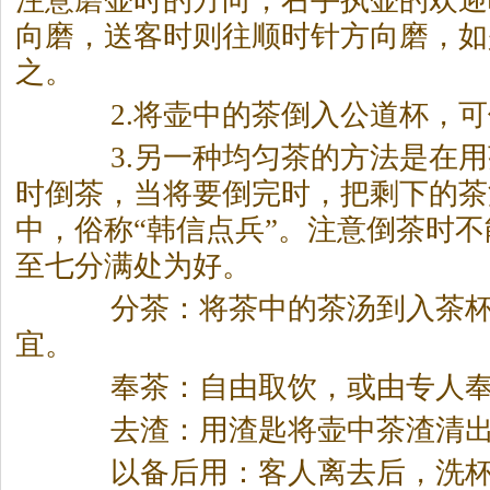
注意磨壶时的方向，右手执壶的欢迎
向磨，送客时则往顺时针方向磨，如
之。
2.将壶中的
茶
倒入公道杯，可
3.另一种均匀
茶
的方法是在用
时倒
茶
，当将要倒完时，把剩下的
茶
中，俗称“韩信点兵”。注意倒
茶
时不
至七分满处为好。
分
茶
：将
茶
中的
茶
汤到入
茶
宜。
奉
茶
：自由取饮，或由专人
去渣：用渣匙将壶中
茶
渣清
以备后用：客人离去后，洗杯