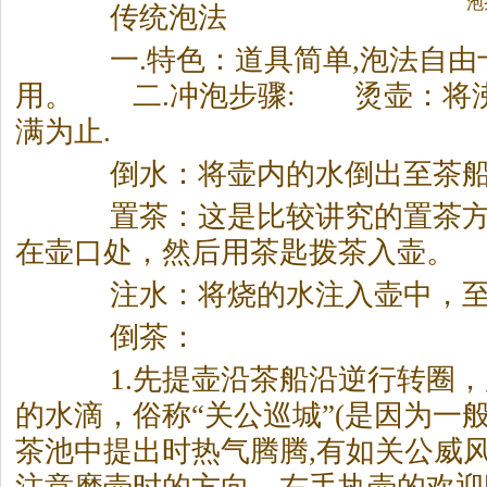
泡
传统泡法
一.特色：道具简单,泡法自由
用。 二.冲泡步骤: 烫壶：将
满为止.
倒水：将壶内的水倒出至
茶
置
茶
：这是比较讲究的置
茶
在壶口处，然后用
茶
匙拨
茶
入壶。
注水：将烧的水注入壶中，至
倒
茶
：
1.先提壶沿
茶
船沿逆行转圈，
的水滴，俗称“关公巡城”(是因为一
茶
池中提出时热气腾腾,有如关公威风