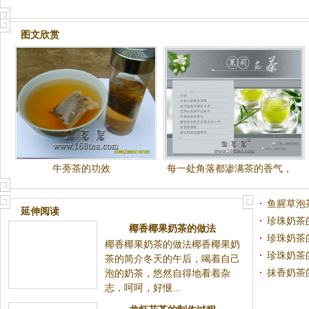
图文欣赏
牛蒡茶的功效
每一处角落都渗满茶的香气，
每一片茶叶都有你的流连忘返
鱼腥草泡
延伸阅读
珍珠奶茶
珍珠奶茶
椰香椰果奶茶的做法
珍珠奶茶
椰香椰果奶茶的做法椰香椰果奶茶的简介冬天的午后，
抹香奶茶
喝着自己泡的奶茶，悠然自得地看着杂志，呵呵，好
惬...