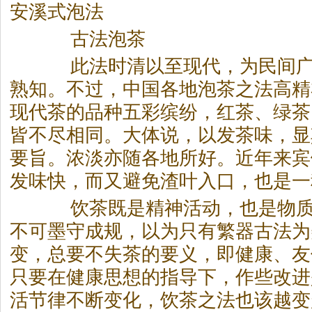
安溪式泡法
古法泡
茶
此法时清以至现代，为民间广
熟知。不过，中国各地泡
茶
之法高精
现代
茶
的品种五彩缤纷，红
茶
、绿
茶
皆不尽相同。大体说，以发
茶
味，显
要旨。浓淡亦随各地所好。近年来宾
发味快，而又避免渣叶入口，也是一
饮
茶
既是精神活动，也是物
不可墨守成规，以为只有繁器古法为
变，总要不失
茶
的要义，即健康、友
只要在健康思想的指导下，作些改进
活节律不断变化，饮
茶
之法也该越变