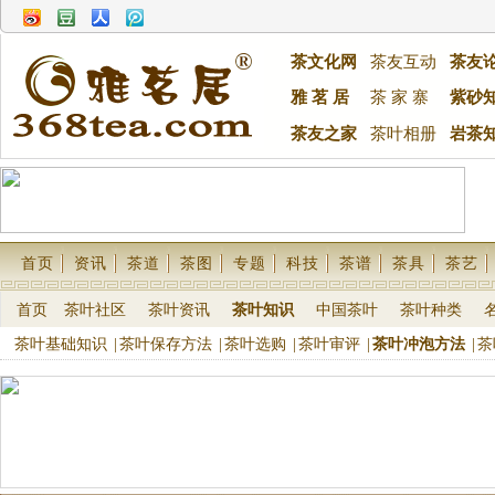
茶文化网
茶友互动
茶友
雅 茗 居
茶 家 寨
紫砂
茶友之家
茶叶相册
岩茶
首页
资讯
茶道
茶图
专题
科技
茶谱
茶具
茶艺
首页
茶叶社区
茶叶资讯
茶叶知识
中国茶叶
茶叶种类
茶叶基础知识
|
茶叶保存方法
|
茶叶选购
|
茶叶审评
|
茶叶冲泡方法
|
茶