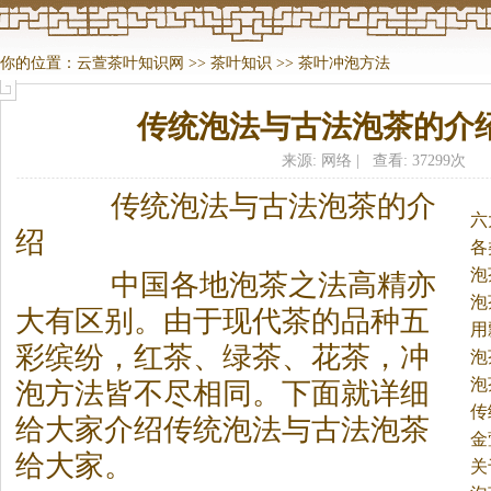
你的位置：
云萱茶叶知识网
>>
茶叶知识
>>
茶叶冲泡方法
传统泡法与古法泡茶的介
来源: 网络 | 查看: 37299次
传统泡法与古法泡
茶
的介
六
绍
各
法
泡
中国各地泡
茶
之法高精亦
泡
大有区别。
由于现代
茶
的品种五
用
彩缤纷，红
茶
、绿
茶
、花
茶
，冲
泡
泡
泡方法皆不尽相同。下面就详细
传
给大家介绍传统泡法与古法泡
茶
金
给大家。
关