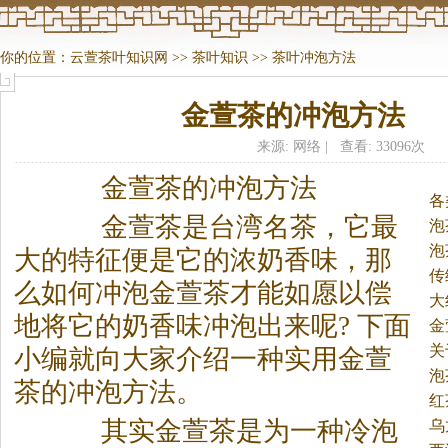
你的位置：
云萱茶叶知识网
>>
茶叶知识
>>
茶叶冲泡方法
金萱茶的冲泡方法
来源: 网络 | 查看: 33096次
金萱
茶
的冲泡方法
各
金萱
茶
是台湾名
茶
，它最
法
泡
泡
大的特征便是它的浓奶香味，那
传
么如何冲泡金萱
茶
才能如愿以偿
大
地将它的奶香味冲泡出来呢? 下面
金
关
小编就向大家介绍一种实用金萱
泡
茶
的冲泡方法。
红
其实金萱
茶
是为一种冷泡
乌