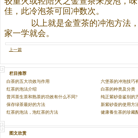
较重火或轻陪火之金萱
茶
来浸泡，味
佳，此冷泡
茶
可回冲数次。
以上就是金萱
茶
的冲泡方法
家一学就会。
上一篇
栏目推荐
白茶的五大功效与作用
六堡茶的冲泡技巧
红茶的泡法介绍
白茶的种类及分类
普洱茶生茶和熟茶的功效有什么不同?
纯正紫砂壶鉴别的
保存绿茶最好的方法
新紫砂壶的使用方
红茶的泡法，泡红茶的方法
健康養生茶的珍藏
图文欣赏