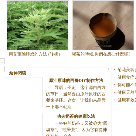
用艾驱除蟑螂的方法 (转摘）
喝茶的時候,你們在想些什麼呢?
菊花美容
延伸阅读
健康食疗
原汁原味的西餐DIY制作方法
你可能不
导语：圣诞，这个源自西方
健康天然
的节日，当然要由原汁原味的西
健康有效
餐来演绎。这次，让我们来品尝
一下那不勒斯...
功夫奶茶的健康吃法
一杯好的奶茶，又被称为“回
魂茶”、“眩晕茶”。因为它有提神