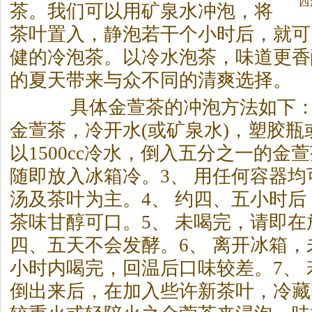
西
茶
。我们可以用矿泉水冲泡，将
茶
叶置入，静泡若干个小时后，就可
健的冷泡
茶
。以冷水泡
茶
，味道更香
的夏天带来与众不同的清爽选择。
具体金萱
茶
的冲泡方法如下：
金萱
茶
，冷开水(或矿泉水)，塑胶瓶
以1500cc冷水，倒入五分之一的金萱
随即放入冰箱冷。3、 用任何容器
汤及
茶
叶为主。4、 约四、五小时
茶
味甘醇可口。5、 未喝完，请即
四、五天不会发酵。6、 离开冰箱
小时内喝完，回温后口味较差。7、
倒出来后，在加入些许新
茶
叶，冷藏