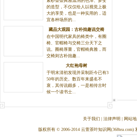
紫砂壶壶典雅温润的色泽、多变
龙年茶具礼品大受欢迎
的造型，不仅仅给人以视觉上极
大的享受，也是一种实用的，适
宜各种场所的...
藏品大观园：古朴拙趣说交椅
在中国明代家具的椅类中，有圈
椅、官帽椅与交椅三分天下之
说。圈椅厚重，官帽椅典雅，而
交椅则古朴拙趣...
大红袍母树
于明末清初发现并采制距今已有3
50年的历史。数百年来盛名不
衰，其传说颇多，一是相传古时
候一个读书士...
关于我们
|
法律声明
|
网站地
版权所有 © 2006-2014 云萱茶叶知识网(368tea.com) 雅