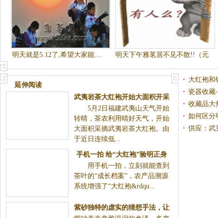
明天就是5.12了,希望大家能....
明天下午雅茗居不见不散!!（元
月２７日）
大红袍和
延伸阅读
瓷器收藏
武夷岩茶大红袍开始大面积开采
（一）
收藏品大
5月2日福建武夷山天气开始
如何区分
转晴，茶农利用晴好天气，开始
第五十七
供应：武
大面积采摘武夷岩茶大红袍。由
于近日连续低...
枕】
手机一拍 给“大红袍”验明正身
用手机一拍，立刻就能查到
茶叶的“成长档案”，农产品溯源
系统增强了“大红袍&rdqu...
紫砂独特的虚实的猜想手法，让