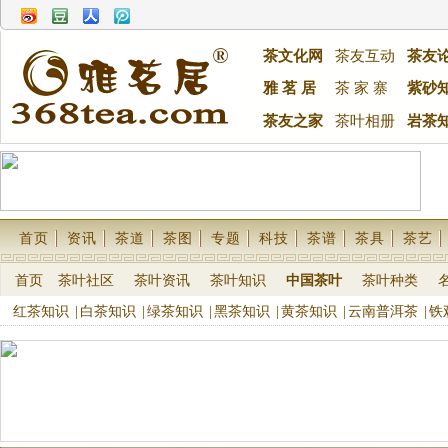
茶文化网
茶友互动
茶友
雅 茗 居
茶 家 寨
紫砂
茶友之家
茶叶相册
岩茶
首页
资讯
茶道
茶图
专题
科技
茶谱
茶具
茶艺
首页
茶叶社区
茶叶资讯
茶叶知识
中国茶叶
茶叶种类
红茶知识
|
白茶知识
|
绿茶知识
|
黑茶知识
|
黄茶知识
|
云南普洱茶
|
铁