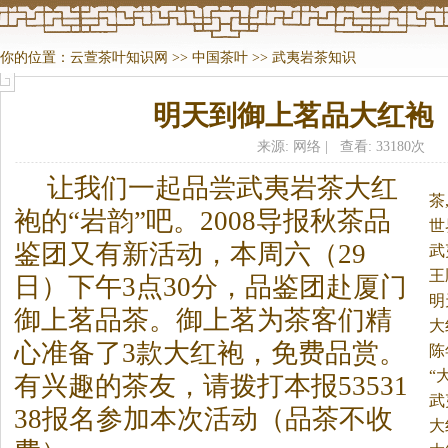
你的位置：
云萱茶叶知识网
>>
中国茶叶
>>
武夷岩茶知识
明天到御上茗品大红袍
来源: 网络 | 查看: 33180次
让我们一起品尝武夷岩
茶
大红
茶
袍的“岩韵”吧。
2008导报秋
茶
品
世
鉴团又有新活动，本周六（29
武
王
日）下午3点30分，品鉴团赴厦门
明
御上茗品
茶
。御上茗为
茶
客们精
大
心准备了3款大红袍，免费品赏。
升
陈
“
有兴趣的
茶
友，请拨打本报53531
武
38报名参加本次活动（品
茶
不收
大