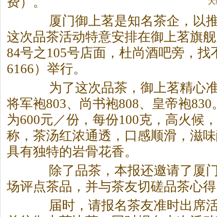
费）。
大
厦门御上茗是知名
茶
企，以
这次品
茶
活动特意安排在御上茗旗舰
84号之105号店面，杜尚酒吧旁，找
6166）举行。
为了这次品
茶
，御上茗精心准
将军袍803、尚书袍808、皇帝袍83
为600元／份，每份100克，高火候
称，
茶
汤红浓通透，口感顺滑，滋味
具有独特的岩骨花香。
除了品
茶
，本报还邀请了厦
场评点
茶
品，并与
茶
友切磋品
茶
心得
届时，请报名
茶
友准时出席