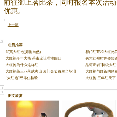
前往御上茗比
茶
，同时报名本次活动
优惠。
上一篇
栏目推荐
武夷大红袍(拥抱自然)
祁门红茶和大红袍
大红袍今年大热 茶市应该理性回归
好
买大红袍时你要知
大红袍为什么这样红
品评正岩“特级大红
大红袍茶王花落武夷山 厦门金奖得主当场泪
大红袍与红茶的区
奔
“大红袍”经得住检验
大红袍 三年红天下
图文欣赏