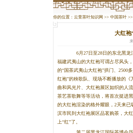
你的位置：
云萱茶叶知识网
>>
中国茶叶
>
大红袍
来
6月27日至28日的东北黑龙
福建武夷山的大红袍可谓占尽风头
的“国
茶
武夷山大红袍”拱门、2500
红袍”的秧歌队、现场不断播放的《
曲和风光片、大红袍展区如织的人
茶
艺
茶
歌舞等等活动，将首次挺进
的大红袍渲染的格外耀眼，2天来已吸
滨市民到大红袍展区品茗购
茶
，大
上“红”了。
第二届黑龙江国际
茶
博会历