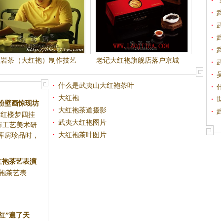
夷岩茶（大红袍）制作技艺
老记大红袍旗舰店落户京城
传承人
什么是武夷山大红袍茶叶
大红袍
立粉壁画惊现坊
大红袍茶道摄影
红楼梦四挂
武夷大红袍图片
市工艺美术研
大红袍茶叶图片
库房珍品时，
红袍茶艺表演
红袍茶艺表
..
红”遍了天