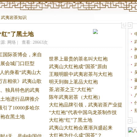
>
武夷岩茶知识
“红”了黑土地
源: 网络 | 查看: 28663次
江国际
茶
博会，来自
世界上最贵的茶名叫大红袍
，展会城门口巨型
武夷山大红袍成“国茶”原由
多人的身着“武夷山大
王顺明眼中武夷岩茶与大红袍
万古相依》武夷山歌
明天到御上茗品大红袍
茶,岩茶之王“大红袍”
流、独具特色的武夷
陈年武夷岩茶（大红袍）
黑土地进行品牌推介
大红袍品牌引领，武夷岩茶产业提
引了10000多哈尔
升
“大红袍”代表中国乌龙茶制作技
红袍在黑土地
大红袍“红”了黑土地
武夷山大红袍会逐渐兴盛起来
大红袍为什么成“国茶”？
时4天，是由中国信