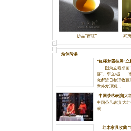
妙品“吉红”
武
延伸阅读
“红楼梦四挂屏”
图为立粉壁画“
间(图)
屏”。李立/摄 
究所近日整理收藏
意外发现濒...
中国茶艺表演|大
中国茶艺表演|大
演.
红木家具收藏 “