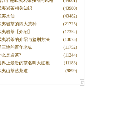
“岩韵”是武夷岩茶独特的风格
(44061)
武夷岩茶相关知识
(43980)
武夷水仙
(43482)
武夷岩茶的四大茶种
(21725)
武夷岩茶【介绍】
(17352)
武夷岩茶的介绍与鉴别方法
(13075)
吴三地的百年老枞
(11752)
什么是岩茶?
(11244)
世界上最贵的茶名叫大红袍
(11183)
武夷山茶艺茶道
(9899)