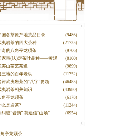
中国各茶原产地茶品目录
(9486)
武夷岩茶的四大茶种
(21725)
神奇的八角亭龙须茶
(9706)
国家审(认)定茶叶品种――黄观
(8160)
音
武夷山茶艺茶道
(9899)
吴三地的百年老枞
(11752)
鉴评武夷岩茶的“八字”要领
(46485)
武夷岩茶相关知识
(43980)
八角亭龙须茶
(6178)
什么是岩茶?
(11244)
别纠缠“岩韵” 莫迷信“山场”
(6954)