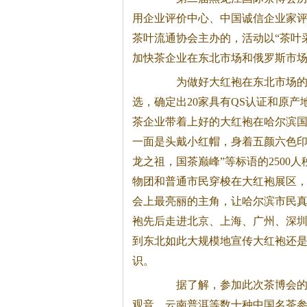
用企业评价中心、中国诚信企业家
茶
叶流通协会主办的，活动以“
茶
叶
加快
茶
企业在东北市场和俄罗斯市
为做好大红袍在东北市场的品
选，确定出20家具有QS认证和原产
茶
企业带着上好的大红袍在哈尔滨
一面是头戴小红帽，身着五颜六色印有
龙之祖，国
茶
巅峰”等标语的250
物团和普通市民穿梭在大红袍展区
会上最亮丽的主角，让哈尔滨市民
袍先后走进北京、上海、广州、深
到东北如此大规模地宣传大红袍还
识。
据了解，参加此次
茶
博会
观音、云南普洱等数十种中国名
茶