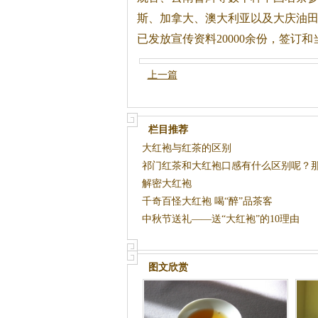
斯、加拿大、澳大利亚以及大庆油
已发放宣传资料20000余份，签订
上一篇
栏目推荐
大红袍与红茶的区别
祁门红茶和大红袍口感有什么区别呢？
好
解密大红袍
千奇百怪大红袍 喝“醉”品茶客
中秋节送礼——送“大红袍”的10理由
图文欣赏