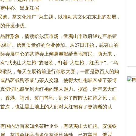
评定中心、黑龙江省
采购、
茶
文化推广”为主题，以推动
茶
文化在东北的发展，
场的开发步伐。
牌形象，撬动哈尔滨市场，武夷山市政府经过严格筛
地保护、信誉质量好的企业参加。从27日开始，武夷山的
国际会展中心的
茶
博会上倾囊奉献给当地市民。两天来，
“武夷山大红袍”的服装，打着“大红袍，红天下”、“乌
0人秧歌队，每天在展馆前进行秧歌大赛；一面是数百人的购
，或品茗或购
茶
或与
茶
人交流，使得大红袍展区成了
茶
博
真真切切地感受到大红袍的迷人魅力。据悉，近年来大红
圳、香港、福州、厦门等地，刮起了阵阵大红袍之风，而
是首次，也让黑土地上的人们对大红袍有了更清晰的认
的有国内近百家知名
茶
叶企业，有武夷山大红袍、安溪铁
参展，
茶
博会还举办名优
茶
评比活动，已有美国、俄罗