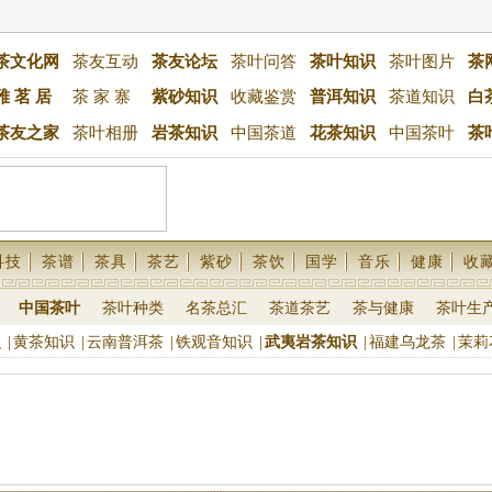
茶文化网
茶友互动
茶友论坛
茶叶问答
茶叶知识
茶叶图片
茶
雅 茗 居
茶 家 寨
紫砂知识
收藏鉴赏
普洱知识
茶道知识
白
茶友之家
茶叶相册
岩茶知识
中国茶道
花茶知识
中国茶叶
茶
科技
茶谱
茶具
茶艺
紫砂
茶饮
国学
音乐
健康
收
中国茶叶
茶叶种类
名茶总汇
茶道茶艺
茶与健康
茶叶生
识
|
黄茶知识
|
云南普洱茶
|
铁观音知识
|
武夷岩茶知识
|
福建乌龙茶
|
茉莉