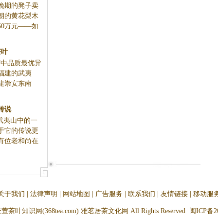
期的凳子卖
朝的黄花梨木
50万元——如
茶叶
茶中品质最优异
福建的武夷
建崇安东南
传说
武夷山中的一
于它的传说更
有位老和尚在
关于我们
|
法律声明
|
网站地图
|
广告服务
|
联系我们
|
友情链接
|
移动服
云萱茶叶知识网(368tea.com) 雅茗居茶文化网 All Rights Reserved
闽ICP备20