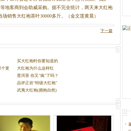
田等地客商到会助威采购。据不完全统计，两天来大红袍
和当场销售大红袍
茶
叶30000多斤。（金文莲黄晨）
下一篇
买大红袍时你要知道的
那个更
大红袍为什么这样红
普洱茶 你又“疯”了吗？
品评正岩“特级大红袍”
武夷大红袍(拥抱自然)