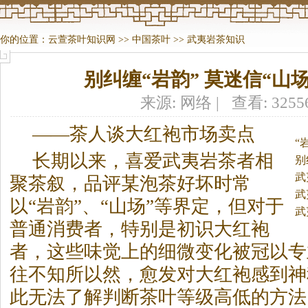
你的位置：
云萱茶叶知识网
>>
中国茶叶
>>
武夷岩茶知识
别纠缠“岩韵” 莫迷信“山场
来源: 网络 | 查看: 325
——
茶
人谈大红袍市场卖点
“
长期以来，喜爱武夷岩
茶
者相
别
武
聚
茶
叙，品评某泡
茶
好坏时常
武
以“岩韵”、“山场”等界定，但对于
武
普通消费者，特别是初识大红袍
者，这些味觉上的细微变化被冠以专
往不知所以然，愈发对大红袍感到神
此无法了解判断
茶
叶等级高低的方法