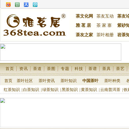
茶文化网
茶友互动
茶友
雅 茗 居
茶 家 寨
紫砂
茶友之家
茶叶相册
岩茶
首页
资讯
茶道
茶图
专题
科技
茶谱
茶具
茶艺
首页
茶叶社区
茶叶资讯
茶叶知识
中国茶叶
茶叶种类
红茶知识
|
白茶知识
|
绿茶知识
|
黑茶知识
|
黄茶知识
|
云南普洱茶
|
铁