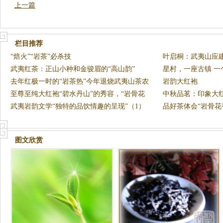
上一篇
栏目推荐
“焙火”“岩茶”必杀技
叶启桐：武夷山应建
武夷红茶：正山小种和金骏眉的“高山韵”
星村，一座古镇 一
去年红极一时的“岩茶热”今年退烧武夷山茶农
一
岩韵大红袍
不
至尊至纯大红袍“碧水丹山”的秀容，“岩骨花
中秋品茗：印象大红
香
武夷岩韵文学“独特的品饮情趣的呈现”（1）
品好茶体会“岩骨花
图文欣赏