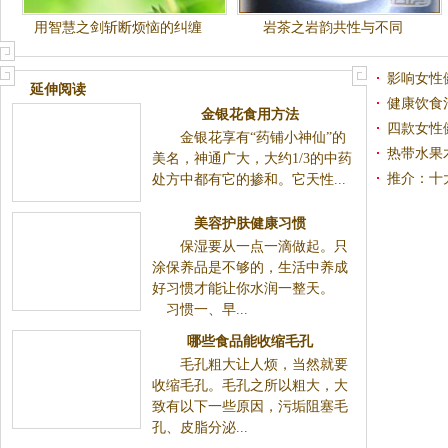
用智慧之剑斩断烦恼的纠缠
岩茶之岩韵共性与不同
影响女性
延伸阅读
健康饮食
金银花食用方法
四款女性
金银花享有“药铺小神仙”的美
热带水果
名，神通广大，大约1/3的中药处方中都有它的掺和。它
推介：十
天性...
美容护肤健康习惯
保湿要从一点一滴做起。只
涂保养品是不够的，生活中养成好习惯才能让你水润一
整天。 习惯一、早...
哪些食品能收缩毛孔
毛孔粗大让人烦，当然就要收缩毛孔。毛孔之所以
粗大，大致有以下一些原因，污垢阻塞毛孔、皮脂分
泌...