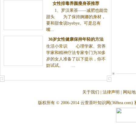
女性排毒养颜瘦身茶推荐
1、罗汉果茶——减肥也能尝甜头 为了保持婀娜
的身材，要和甜食说byebye。可是总有嘴...
30岁女性健康保持年轻的方法
生活小常识 心理学家、营养学家和精神疗法专家专
门为30多岁的女人准备了以下提示，你不妨试试。
...
关于我们
|
法律声明
|
网站地
版权所有 © 2006-2014 云萱茶叶知识网(368tea.com) 雅