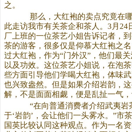
之。
那么，大红袍的卖点究竟在哪
此走访我市有关
茶
企和
茶
人。3月2
厂上班的一位
茶
艺小姐告诉记者，到
茶
的游客，很多仅是仰慕大红袍之名
过大红袍，作为“门外汉”，他们最关
以及功效。这位
茶
艺小姐说，在泡
茶
些方面引导他们学喝大红袍，体味武
也兴致盎然。但是如果介绍岩韵，这
解，不是面面相觑，便是乱扯一气，
“在向普通消费者介绍武夷岩
于‘岩韵’，会让他们一头雾水。”市
国英比较认同这种观点。作为一名资