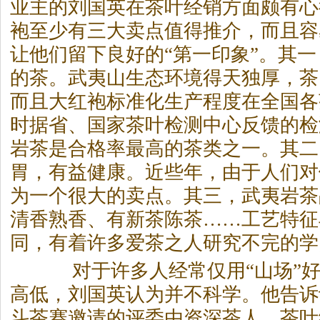
业主的刘国英在
茶
叶经销方面颇有心
袍至少有三大卖点值得推介，而且容
让他们留下良好的“第一印象”。其
的
茶
。武夷山生态环境得天独厚，
茶
而且大红袍标准化生产程度在全国各
时据省、国家
茶
叶检测中心反馈的检
岩
茶
是合格率最高的
茶
类之一。其二
胃，有益健康。近些年，由于人们对
为一个很大的卖点。其三，武夷岩
茶
清香熟香、有新
茶
陈
茶
……工艺特征
同，有着许多爱
茶
之人研究不完的学
对于许多人经常仅用“山场”好
高低，刘国英认为并不科学。他告诉
斗
茶
赛邀请的评委由资深
茶
人、
茶
叶