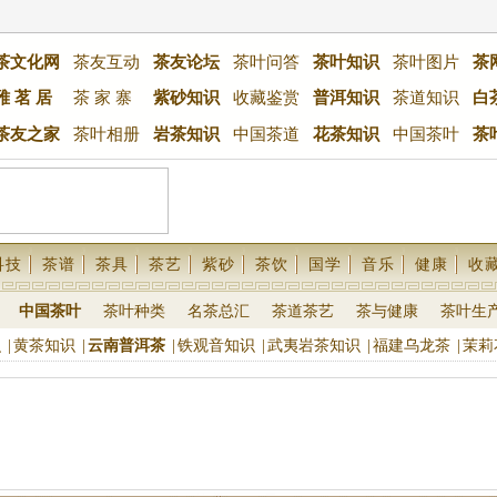
茶文化网
茶友互动
茶友论坛
茶叶问答
茶叶知识
茶叶图片
茶
雅 茗 居
茶 家 寨
紫砂知识
收藏鉴赏
普洱知识
茶道知识
白
茶友之家
茶叶相册
岩茶知识
中国茶道
花茶知识
中国茶叶
茶
科技
茶谱
茶具
茶艺
紫砂
茶饮
国学
音乐
健康
收
中国茶叶
茶叶种类
名茶总汇
茶道茶艺
茶与健康
茶叶生
识
|
黄茶知识
|
云南普洱茶
|
铁观音知识
|
武夷岩茶知识
|
福建乌龙茶
|
茉莉