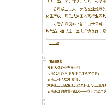
（生、熟）
茶
、绿
茶
、红
茶
、花
茶
公司成立以来，凭借企业雄厚
化生产线，现已成为国内
茶
行业深
云贡产品原料全部产自世界独一无
均气温15度以上，生态环境良好，
上一篇
栏目推荐
福建天毫茶业有限公司
云南普洱茶 究竟多少年才算老茶树?
云南三种滇红冲泡对比
武夷山正山茶业江元勋坚持走"元正皇家
云南茶企的微营销破局——我们怎么来
茶？