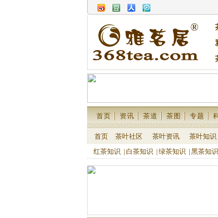
首页
资讯
茶道
茶图
专题
首页
茶叶社区
茶叶资讯
茶叶知识
红茶知识
|
白茶知识
|
绿茶知识
|
黑茶知