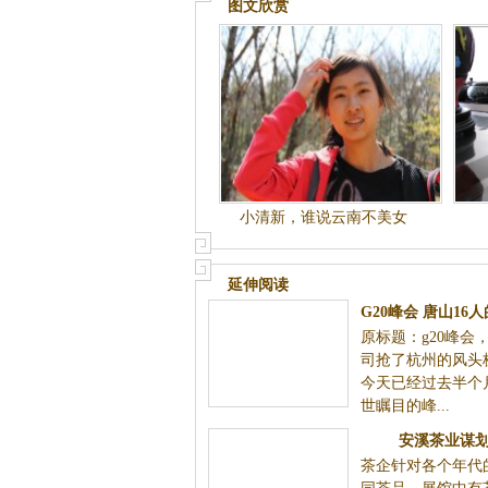
图文欣赏
小清新，谁说云南不美女
延伸阅读
G20峰会 唐山16
原标题：g20峰会
州风
司抢了杭州的风头杭
今天已经过去半个
世瞩目的峰...
安溪茶业谋
茶企针对各个年代