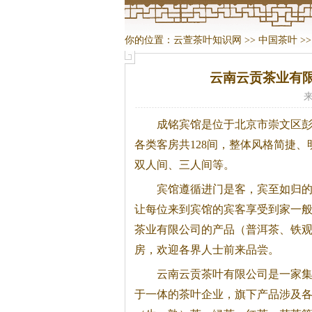
你的位置：
云萱茶叶知识网
>>
中国茶叶
>
云南云贡茶业有
来
成铭宾馆是位于北京市崇文区彭
各类客房共128间，整体风格简捷、
双人间、三人间等。
宾馆遵循进门是客，宾至如归
让每位来到宾馆的宾客享受到家一
茶
业有限公司的产品（普洱
茶
、铁
房，欢迎各界人士前来品尝。
云南云贡
茶
叶有限公司是一家
于一体的
茶
叶企业，旗下产品涉及