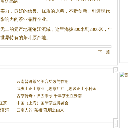
等名优品牌。
的实力，良好的信誉、优质的原料，不断创新、引进现代
具影响力的
茶
业品牌企业。
二的元产地澜沧江流域，这里海拔800米到2300米，年
是世界特有的
茶
叶原产地。
下一篇
云南普洱茶的美容功效与作用
武夷山正山茶业元勋茶厂江元勋谈正山小种金
骏眉
古茶传奇：归去来兮 千年茶王在云南
红茶
中国（上海）国际茶业博览会
卖普洱
云南人的“茶祖”孔明之由来