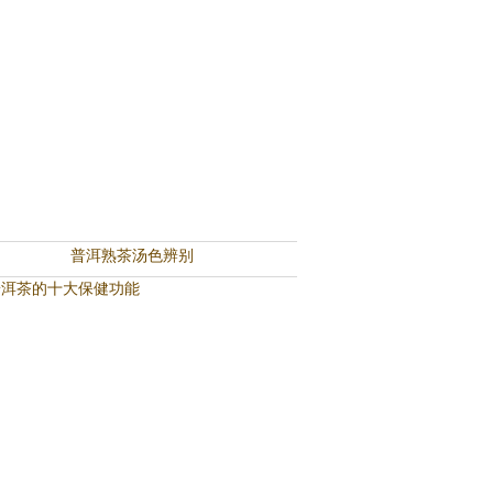
普洱熟茶汤色辨别