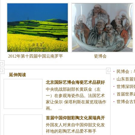
2012年第十四届中国云南罗平
瓷博会
国际油菜花文化旅游节（转）
民博会：与
延伸阅读
山东首届
北京国际艺博会海瓷艺术品获好
世博深圳
中央统战部副部长黄跃金（左
评如潮
首届世界
一）在参观海瓷作品。法国艺术
世博会古
家让保尔·保塔利斯在展览现场作
画。 ...
首届中国仰韶彩陶文化展瑞典开
外国友人对来自中国仰韶文化发
幕
祥地的彩陶艺术品爱不释手