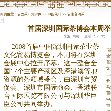
你的位置：
云萱茶叶知识网
>>
中国茶叶
>>
云南普洱茶
首届深圳国际茶博会本周举
来源: 网络 | 查看: 27757次
2008首届中国深圳国际
茶
业
茶
“
文化贸易博览会，本周将在深圳
全
会展中心拉开序幕。
这一整合全
普
第
国17个主要产
茶
区及深港澳等地
云
资源的
茶
领域盛会，由深圳市贸
长
促会、深圳市国际商会、香港联
马
百
合国际展览有限公司与深圳华巨
中
臣公司共同举办。
首