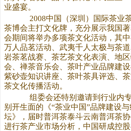
业盛宴。
2008中国（深圳）国际
茶
业
茶
博会主打文化牌，充分展示我国著
会期间将举办多项
茶
文化活动，其中
万人品茗活动、武夷千人太极与
茶
道
岩
茶
茗战赛、
茶
艺
茶
文化表演、地区
会、禅
茶
音乐会、
茶
叶产业品牌建设
紫砂壶知识讲座、
茶
叶
茶
具评选、
茶
茶
文化传播活动。
组委会还特别邀请到行业内专
别开生面的《“
茶
业中国”品牌建设
坛》，届时普洱
茶
泰斗云南普洱
茶
协
进行
茶
产业市场分析，中国研成控股