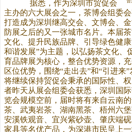
普
据悉，作为深圳市贸促会
主办的六大展会之一，
茶
博会组委会
打造成为深圳继高交会、文博会、金
防展之后的又一张城市名片。本届
茶
文化、提升民族品牌、引导绿色健康
和谐发展”为主题，以弘扬
茶
文化、
育品牌展为核心，整合优势资源，充
区位优势，围绕“走出去”和“引进来
将继续保持贸促会秉承的国际性、权
者昨天从展会组委会获悉，深圳国际
览会规模空前，届时将有来自云南的
茶
、武夷岩
茶
、湖南黑
茶
、梧州六堡
安溪铁观音、宜兴紫砂壶、肇庆端砚
家具等名优产品，为深港市民呈上一