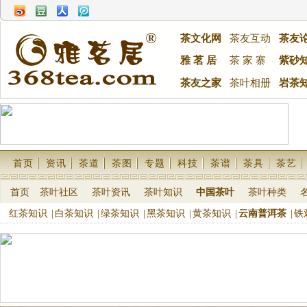
茶文化网
茶友互动
茶友
雅 茗 居
茶 家 寨
紫砂
茶友之家
茶叶相册
岩茶
首页
资讯
茶道
茶图
专题
科技
茶谱
茶具
茶艺
首页
茶叶社区
茶叶资讯
茶叶知识
中国茶叶
茶叶种类
红茶知识
|
白茶知识
|
绿茶知识
|
黑茶知识
|
黄茶知识
|
云南普洱茶
|
铁