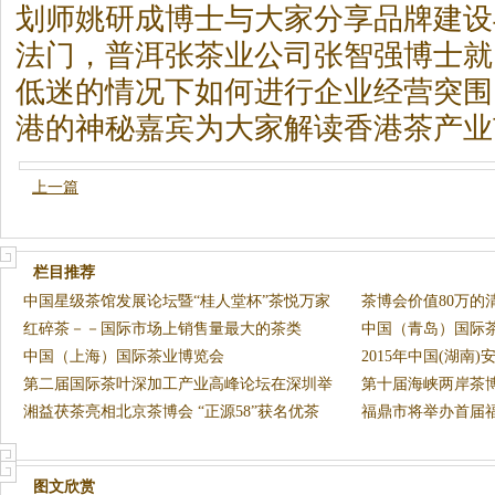
划师姚研成博士与大家分享品牌建设
法门，普洱张
茶
业公司张智强博士就
低迷的情况下如何进行企业经营突围
港的神秘嘉宾为大家解读香港
茶
产业
上一篇
栏目推荐
中国星级茶馆发展论坛暨“桂人堂杯”茶悦万家
茶博会价值80万的
红碎茶－－国际市场上销售量最大的茶类
中国（青岛）国际
中国（上海）国际茶业博览会
2015年中国(湖南
第二届国际茶叶深加工产业高峰论坛在深圳举
发
第十届海峡两岸茶
行
湘益茯茶亮相北京茶博会 “正源58”获名优茶
福鼎市将举办首届
图文欣赏