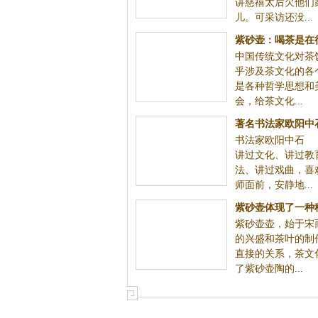
讲慈禧太后欠他们
儿。可采访还没...
紫砂壶：喝茶是在
中国传统文化对茶
在玩
乎涉及茶文化的各
是各种哲学思想和
会，给茶文化...
著名书法家欧阳中
书法家欧阳中石
的
讲过文化、讲过教
法、讲过戏曲，喜
师面前，安静地...
紫砂壶体现了一种
紫砂壶壶，始于宋
美
的兴盛和茶叶的制
直接的关系，茶文
了紫砂壶陶的...