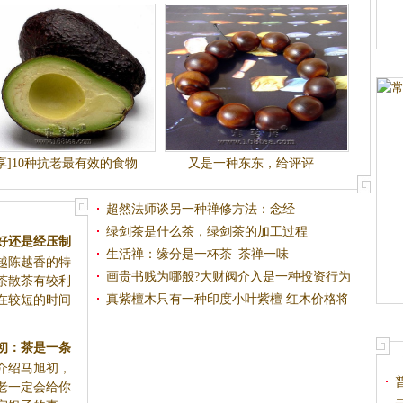
享]10种抗老最有效的食物
又是一种东东，给评评
超然法师谈另一种禅修方法：念经
绿剑茶是什么茶，绿剑茶的加工过程
好还是经压制
生活禅：缘分是一杯茶 |茶禅一味
越陈越香的特
好
画贵书贱为哪般?大财阀介入是一种投资行为
茶散茶有较利
(图)
真紫檀木只有一种印度小叶紫檀 红木价格将
在较短的时间
上涨
初：茶是一条
绍马旭初，
老一定会给你