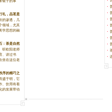
家银子的事
行礼，品茗是
饮的渗透，几
茶
个领域，尤其
美学思想的融
石：茶是自然
 听欧阳老师
育、讲过书
欢坐在这位老
秩序的精巧之
而盛于明，它
作、饮用有着
化的发展带动