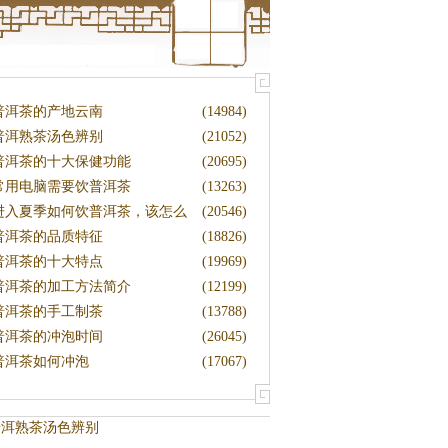
普洱茶的产地云南
(14984)
普洱熟茶汤色辨别
(21052)
普洱茶的十大保健功能
(20695)
常用电脑需要饮普洱茶
(13263)
进入夏季如何饮普洱茶，该怎么
(20546)
藏茶
普洱茶的品质特征
(18826)
普洱茶的十大特点
(19969)
普洱茶的加工方法简介
(12199)
普洱茶的手工制茶
(13788)
普洱茶的冲泡时间
(26045)
普洱茶如何冲泡
(17067)