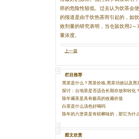
癌的危险性较低。过去认为饮
茶
会
的报道是由于饮热
茶
而引起的，如
效剂量的研究表明，当仓鼠饮用2～
量浓度。
上一篇
栏目推荐
黑茶是什么？黑茶价格,黑茶功效以及黑
类之
探讨：台地茶是否适合长期存放和转化
陈年藏茶是具有极高的收藏价值
白茶是什么汤色好喝吗
陈年的六堡茶是有槟榔味的，那它为什
槟榔
图文欣赏