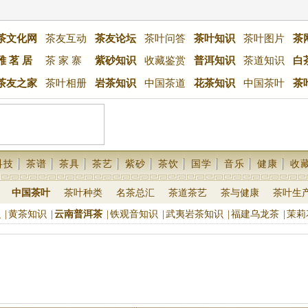
茶文化网
茶友互动
茶友论坛
茶叶问答
茶叶知识
茶叶图片
茶
雅 茗 居
茶 家 寨
紫砂知识
收藏鉴赏
普洱知识
茶道知识
白
茶友之家
茶叶相册
岩茶知识
中国茶道
花茶知识
中国茶叶
茶
科技
茶谱
茶具
茶艺
紫砂
茶饮
国学
音乐
健康
收
中国茶叶
茶叶种类
名茶总汇
茶道茶艺
茶与健康
茶叶生
识
|
黄茶知识
|
云南普洱茶
|
铁观音知识
|
武夷岩茶知识
|
福建乌龙茶
|
茉莉