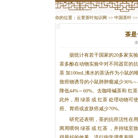
你的位置：
云萱茶叶知识网
>>
中国茶叶
>
茶是
来
据统计有若干国家的20多家实
茶
多酚在动物实验中对不同器官的
茶
加100mL沸水的
茶
汤作为小鼠的
致癌物诱导的小鼠肺肿瘤减少36%～
降低44%～60%。去咖啡碱
茶
和 红
茶
此外，用 绿
茶
或 红
茶
处理动物可使
癌、胃癌或皮肤癌减少70%。
研究还表明，
茶
的抗癌活性在
两周喂饲 绿
茶
或 红
茶
，并持续至致
得最好的效果。流行病学调查表明