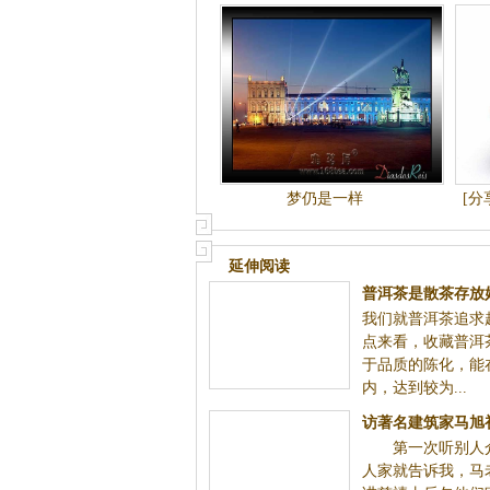
梦仍是一样
[分
延伸阅读
普洱茶是散茶存放
我们就普洱茶追求
后存放
点来看，收藏普洱
于品质的陈化，能
内，达到较为...
访著名建筑家马旭
第一次听别人介
记
人家就告诉我，马