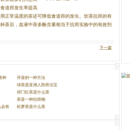
使食道癌发生率提高
饮用正常温度的
茶
还可降低食道癌的发生。饮
茶
抗癌的有
3杯
茶
后，血液中
茶
多酚含量相当于抗癌实验中的有效剂
下一篇
茶种
开壶的一种方法
？
绿茶是亚洲人防癌法宝
祁门红茶是什么茶
茶是一种抗癌物
么会有
松萝茶是什么茶