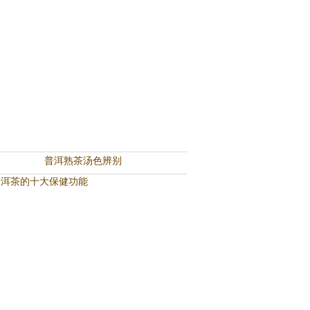
普洱熟茶汤色辨别