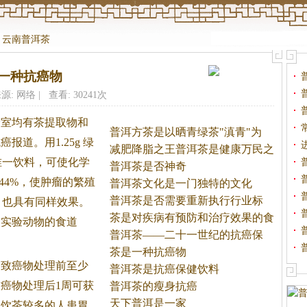
>
云南普洱茶
一种抗癌物
源: 网络 | 查看: 30241次
验室均有
茶
提取物和
普洱方茶是以晒青绿茶"滇青"为
抗癌报道。
用1.25g 绿
原
减肥降脂之王普洱茶是健康万民之
唯一饮料，可使化学
茶
普洱茶是否神奇
44%，使肿瘤的繁殖
普洱茶文化是一门独特的文化
普洱茶是否需要重新执行行业标
也具有同样效果。
准？
茶是对疾病有预防和治疗效果的食
实验动物的食道
品
普洱茶——二十一世纪的抗癌保
健
茶是一种抗癌物
用致癌物处理前至少
普洱茶是抗癌保健饮料
癌物处理后1周可获
普洱茶的瘦身抗癌
天下普洱是一家
，饮
茶
较多的人患胃