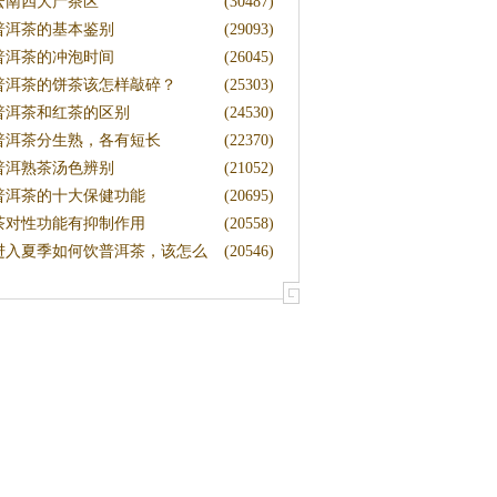
蜜
云南四大产茶区
(30487)
普洱茶的基本鉴别
(29093)
普洱茶的冲泡时间
(26045)
普洱茶的饼茶该怎样敲碎？
(25303)
普洱茶和红茶的区别
(24530)
普洱茶分生熟，各有短长
(22370)
普洱熟茶汤色辨别
(21052)
普洱茶的十大保健功能
(20695)
茶对性功能有抑制作用
(20558)
进入夏季如何饮普洱茶，该怎么
(20546)
藏茶