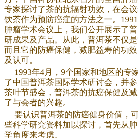
专家探讨了
茶
的抗辐射功效，在会议
饮
茶
作为预防癌症的方法之一。199
肿瘤学术会议上，我们公开展示了普
研成果及产品。从此，普洱
茶
不仅是
而且它的防癌保健，减肥益寿的功效
及认可。
1993年4月，9个国家和地区的
了中国普洱
茶
国际学术研讨会，并参
茶
叶节盛会，普洱
茶
的抗癌保健及减
了与会者的兴趣。
要认识普洱
茶
的防癌健身价值，
些科学研究资料加以探讨，首先从肿
学角度来考虑。