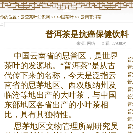
你的位置：
云萱茶叶知识网
>>
中国茶叶
>>
云南普洱茶
普洱茶是抗癌保健饮料
来源: 网络 | 查看: 27938次
中国云南省的思普区，是世界
普
茶
叶的发源地。
“普洱
茶
”是从古
普
代传下来的名称，今天是泛指云
普
普
南省的思茅地区、西双版纳州及
普
临沧等地出产的大叶
茶
，与中国
普
东部地区各省出产的小叶
茶
相
普
普
比，具有其独特性。
进
思茅地区文物管理所副研究员
茶
普