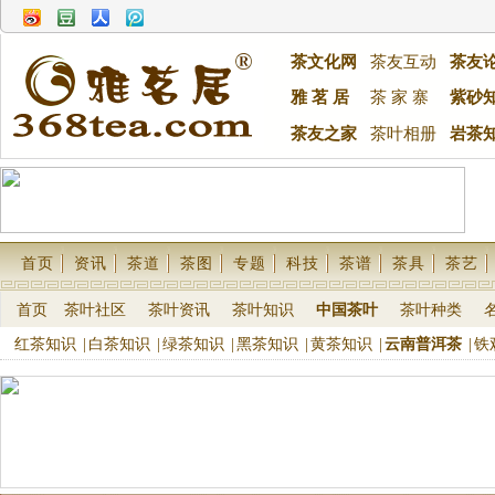
茶文化网
茶友互动
茶友
雅 茗 居
茶 家 寨
紫砂
茶友之家
茶叶相册
岩茶
首页
资讯
茶道
茶图
专题
科技
茶谱
茶具
茶艺
首页
茶叶社区
茶叶资讯
茶叶知识
中国茶叶
茶叶种类
红茶知识
|
白茶知识
|
绿茶知识
|
黑茶知识
|
黄茶知识
|
云南普洱茶
|
铁