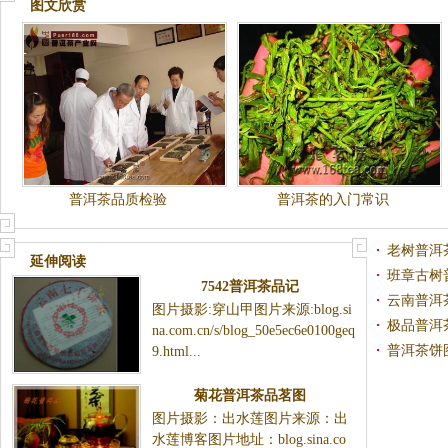
图文欣赏
普洱茶品质检验
普洱茶的入门常识
老树普洱
延伸阅读
班章古树
7542普洱茶品记
云南普洱
图片摄影:穿山甲图片来源:blog.si
极品普洱
na.com.cn/s/blog_50e5ec6e0100geq
普洱茶饼
9.html...
菊花普洱茶品茗图
图片摄影：出水莲图片来源：出
水莲博客图片地址：blog.sina.co