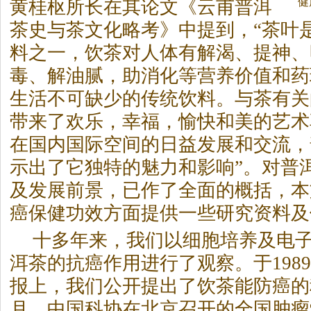
健
黄桂枢所长在其论文《云甫普洱
茶
史与
茶
文化略考》中提到，“
茶
叶
料之一，饮
茶
对人体有解渴、提神、
毒、解油腻，助消化等营养价值和药
生活不可缺少的传统饮料。与
茶
有关
带来了欢乐，幸福，愉快和美的艺术
在国内国际空间的日益发展和交流，
示出了它独特的魅力和影响”。对普
及发展前景，已作了全面的概括，本
癌保健功效方面提供一些研究资料及
十多年来，我们以细胞培养及电
洱
茶
的抗癌作用进行了观察。于1989
报上，我们公开提出了饮
茶
能防癌的
月，中国科协在北京召开的全国肿瘤