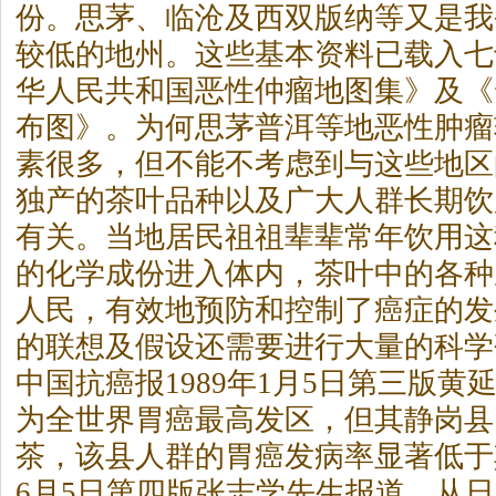
份。思茅、临沧及西双版纳等又是我
较低的地州。这些基本资料已载入七
华人民共和国恶性仲瘤地图集》及《
布图》。为何思茅普洱等地恶性肿瘤
素很多，但不能不考虑到与这些地区
独产的
茶
叶品种以及广大人群长期饮
有关。当地居民祖祖辈辈常年饮用这
的化学成份进入体内，
茶
叶中的各种
人民，有效地预防和控制了癌症的发
的联想及假设还需要进行大量的科学
中国抗癌报1989年1月5日第三版黄
为全世界胃癌最高发区，但其静岗县
茶
，该县人群的胃癌发病率显著低于
6月5日第四版张志学先生报道，从