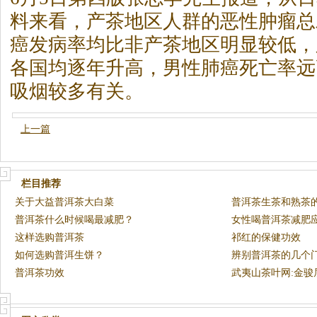
料来看，产
茶
地区人群的恶性肿瘤总
癌发病率均比非产
茶
地区明显较低，
各国均逐年升高，男性肺癌死亡率远
吸烟较多有关。
上一篇
栏目推荐
关于大益普洱茶大白菜
普洱茶生茶和熟茶
普洱茶什么时候喝最减肥？
女性喝普洱茶减肥
这样选购普洱茶
祁红的保健功效
如何选购普洱生饼？
辨别普洱茶的几个
普洱茶功效
武夷山茶叶网:金骏