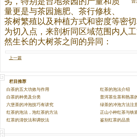
劣，特别是台地
茶
园的产量和质
普
量更是与
茶
园施肥、
茶
行修枝、
茶
树繁殖以及种植方式和密度等密切
为切入点，来剖析同区域范围内人工
然生长的大树
茶
之间的异同：
上一篇
栏目推荐
白茶的五大功效与作用
红茶的泡法介绍
白茶的种类及分类
普洱茶生茶和熟茶
六堡茶的冲泡技巧有讲究
绿茶的冲泡方法注
红茶的泡法，泡红茶的方法
正山小种红茶与铁
红茶的清饮法和调饮法
鉴别红茶的品质