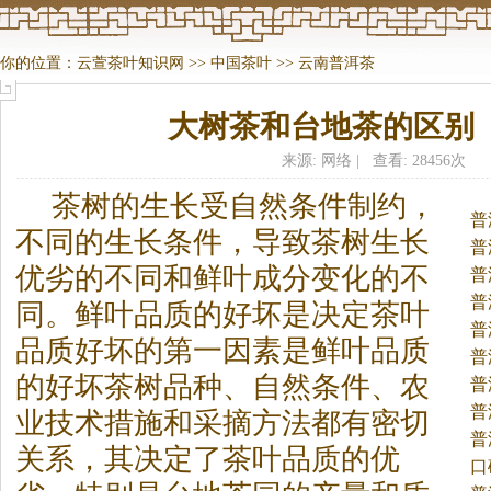
你的位置：
云萱茶叶知识网
>>
中国茶叶
>>
云南普洱茶
大树茶和台地茶的区别
来源: 网络 | 查看: 28456次
茶
树的生长受自然条件制约，
普
不同的生长条件，导致
茶
树生长
普
优劣的不同和鲜叶成分变化的不
普
普
同。
鲜叶品质的好坏是决定
茶
叶
普
品质好坏的第一因素是鲜叶品质
普
的好坏
茶
树品种、自然条件、农
普
普
业技术措施和采摘方法都有密切
普
关系，其决定了
茶
叶品质的优
口