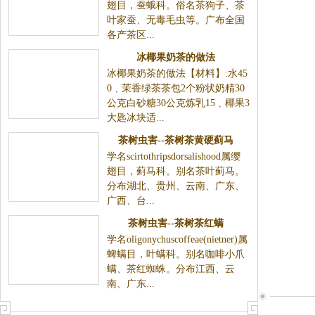
翅目，蚕蛾科。俗名茶狗子、茶
叶家蚕、无毒毛虫等。广布全国
各产茶区...
冰椰果奶茶的做法
冰椰果奶茶的做法【材料】:水45
0﹑茉香绿茶茶包2个粉状奶精30
公克白砂糖30公克炼乳15﹑椰果3
大匙冰块适...
茶树虫害--茶树茶黄硬蓟马
学名scirtothripsdorsalishood属缨
翅目，蓟马科。别名茶叶蓟马。
分布湖北、贵州、云南、广东、
广西、台...
茶树虫害--茶树茶红螨
学名oligonychuscoffeae(nietner)属
蜱螨目，叶螨科。别名咖啡小爪
螨、茶红蜘蛛。分布江西、云
南、广东...