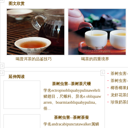
图文欣赏
喝普洱茶的品鉴技巧
喝茶的四重境界
茶树虫害
延伸阅读
茶树虫害
茶树虫害--茶树茶尺蠖
椰香椰果
学名ectropisobliquahypulinawehrli
龙虾花茶
鳞翅目，尺蛾科。异名e.obliquaw
珍珠奶茶
arren、boarmiaobliquahypulina。
俗...
茶树虫害--茶树茶蚕
学名andracabipunctatawalker属鳞