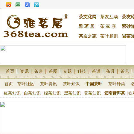
茶文化网
茶友互动
茶友
雅 茗 居
茶 家 寨
紫砂
茶友之家
茶叶相册
岩茶
首页
资讯
茶道
茶图
专题
科技
茶谱
茶具
茶艺
首页
茶叶社区
茶叶资讯
茶叶知识
中国茶叶
茶叶种类
红茶知识
|
白茶知识
|
绿茶知识
|
黑茶知识
|
黄茶知识
|
云南普洱茶
|
铁