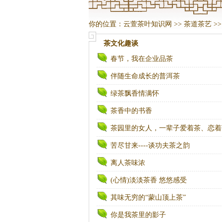
你的位置：
云萱茶叶知识网
>>
茶道茶艺
>
茶文化趣谈
春节，我在企业品茶
伴随生命成长的普洱茶
绿茶飘香情满怀
茶香中的书香
茶园里的女人，一辈子爱着茶、恋着
苦尽甘来----谈功夫茶之韵
离人茶味浓
(心情)淡淡茶香 悠悠感受
其味无穷的“蒙山顶上茶”
你是我茶里的影子