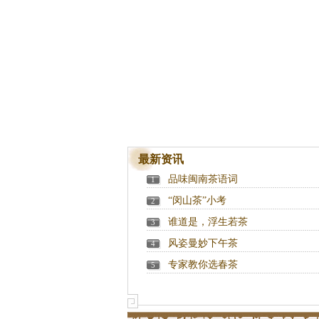
最新资讯
品味闽南茶语词
1
“闵山茶”小考
2
谁道是，浮生若茶
3
风姿曼妙下午茶
4
专家教你选春茶
5