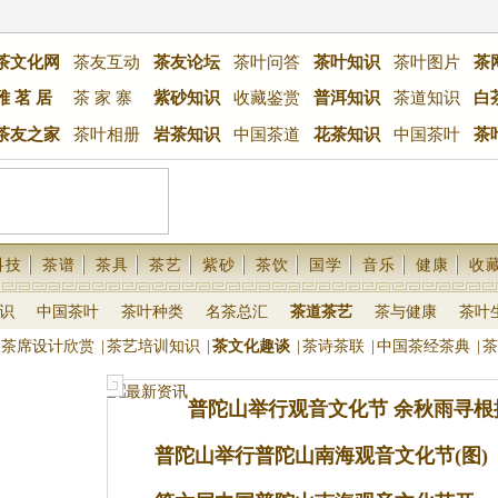
茶文化网
茶友互动
茶友论坛
茶叶问答
茶叶知识
茶叶图片
茶
雅 茗 居
茶 家 寨
紫砂知识
收藏鉴赏
普洱知识
茶道知识
白
茶友之家
茶叶相册
岩茶知识
中国茶道
花茶知识
中国茶叶
茶
科技
茶谱
茶具
茶艺
紫砂
茶饮
国学
音乐
健康
收
识
中国茶叶
茶叶种类
名茶总汇
茶道茶艺
茶与健康
茶叶
茶席设计欣赏
|
茶艺培训知识
|
茶文化趣谈
|
茶诗茶联
|
中国茶经茶典
|
茶
普陀山举行观音文化节 余秋雨寻根
索中华文化
普陀山举行普陀山南海观音文化节(图)