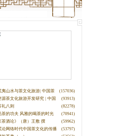
武夷山水与茶文化旅游| 中国茶
(157036)
文
婺源茶文化旅游开发研究 | 中国
(93913)
茶礼八则
(82278)
品茶的功夫 风雅的喝茶的时光
(70941)
《茶酒论》（唐）王敷 撰
(59962)
试论网络时代中国茶文化的传播
(53797)