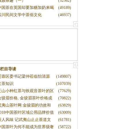
藏族茶趣（一）
(52562)
中国茶在英国却要加糖加奶来喝
(49189)
四川民间文学中茶俗文化
(46937)
栏目导读
芙蓉区委书记梁仲莅临怡清源
(149807)
体验
红茶知识
(107039)
正山小种红茶与铁观音茶叶的区
(77629)
别
金骏眉价格, 金骏眉茶叶价格成
(70822)
本
武夷山茶叶网:金骏眉的功效和
(63829)
保
2018中国茶叶区域公用品牌价值
(63009)
评
茶人风味 记武夷山止止茶道文
(61781)
化
中国茶叶为何不能成为世界级奢
(58722)