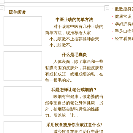
数数瘦身
延伸阅读
健康常识
中医止咳的简单方法
孕妇胖得
对于咳嗽中医有几种止咳的
手足口病
简单方法，现推荐给大家——
经常看屏
小儿咳嗽不止推荐揉肺俞穴
小儿咳嗽不...
什么是毛囊炎
人体表面，除了掌跖和一些
黏膜周围的皮肤外，其他皮肤都
有或长或短，或粗或细的毛，在
每一根毛的皮...
我是怎样让老公戒烟的？
吸烟有害健康，做老婆的当
然希望自己的老公身体健康，另
外，抽烟还会影响男性的性能
力。所以嘛，让...
采用饮食瘦身你应该注意什么?
减少饮食在肥胖治疗中获得