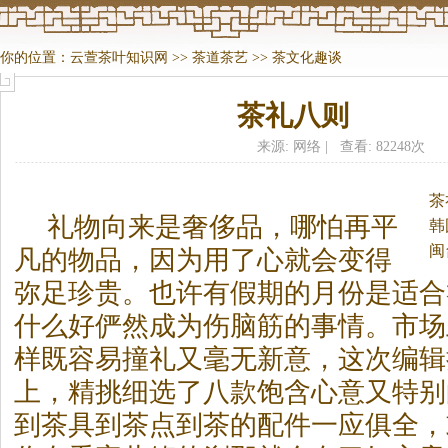
你的位置：
云萱茶叶知识网
>>
茶道茶艺
>>
茶文化趣谈
茶礼八则
来源: 网络 | 查看: 82248次
茶
礼物向来是奢侈品，哪怕再平
韩
闽
凡的物品，因为用了心就会变得
弥足珍贵。
也许有假期的月份是适合
什么好俨然成为伤脑筋的事情。市场
样既容易撞礼又毫无新意，这次编辑
上，精挑细选了八款饱含心意又特别
到
茶
具到
茶
点到
茶
的配件一应俱全，