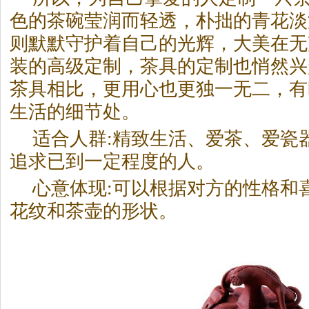
色的
茶
碗莹润而轻透，朴拙的青花淡
则默默守护着自己的光辉，大美在无
装的高级定制，
茶
具的定制也悄然兴
茶
具相比，更用心也更独一无二，有
生活的细节处。
适合人群:精致生活、爱
茶
、爱瓷
追求已到一定程度的人。
心意体现:可以根据对方的性格和
花纹和
茶
壶的形状。