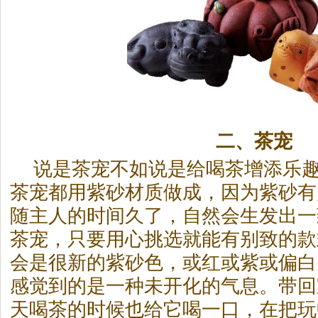
二、
茶
宠
说是
茶
宠不如说是给喝
茶
增添乐
茶
宠都用紫砂材质做成，因为紫砂有
随主人的时间久了，自然会生发出一
茶
宠，只要用心挑选就能有别致的款
会是很新的紫砂色，或红或紫或偏白
感觉到的是一种未开化的气息。带回
天喝
茶
的时候也给它喝一口，在把玩