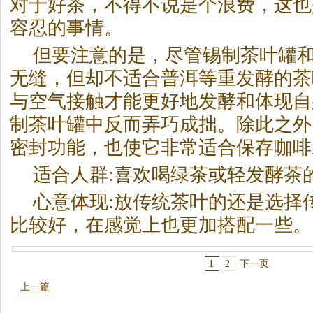
对于好
茶
，不得不说是个浪费，这也
容忍的事情。
但要注意的是，尽管锡制
茶
叶罐
无缝，但却不适合普洱等重发酵的
茶
与空气接触才能更好地发酵和体现自
制
茶
叶罐中反而弄巧成拙。除此之外
密封功能，也使它非常适合保存咖啡
适合人群:喜欢喝绿
茶
或轻发酵
茶
心意体现:放传统
茶
叶的还是选择
比较好，在感觉上也更加搭配一些。
1
2
下一页
上一篇