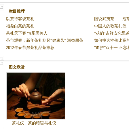
栏目推荐
以茶待客谈茶礼
图说武夷茶——泡
福鼎白茶的茶礼
中国人的敬茶礼仪
茶礼天下客 情系黑美人
“茯韵”吉祥安化黑
茶市观察：新年茶礼刮起“健康风” 湘益黑茶
如何挑选性价比高
受
2012年春节黑茶礼品茶推荐
“血拼”双十一 不
图文欣赏
茶礼仪，茶的暗语与礼仪