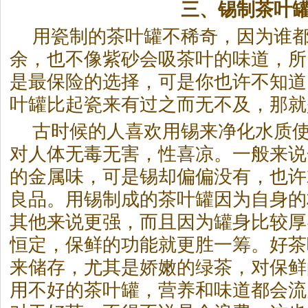
三、锡制
茶
叶
用瓷制的
茶
叶罐不稀奇，因为谁
余，也不像紫砂会吸
茶
叶的味道，所
是最保险的选择，可是你也许不知道
叶罐比起瓷来有过之而无不及，那就
古时候的人喜欢用锡来净化水质
对人体无毒无害，性喜凉。一般来说
的金属味，可是锡却偏偏没有，也许
良品。用锡制成的
茶
叶罐因为自身的
其他来说更强，而且因为罐身比较厚
恒定，保鲜的功能就更胜一筹。好
茶
来储存，尤其是娇嫩的绿
茶
，对保鲜
用不好的
茶
叶罐，营养和味道都会流