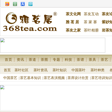
茶文化网
茶友互动
茶友
雅 茗 居
茶 家 寨
紫砂
茶友之家
茶叶相册
岩茶
首页
资讯
茶道
茶图
专题
科技
茶谱
茶具
茶艺
首页
茶叶社区
茶叶资讯
茶叶知识
中国茶叶
茶叶种类
中国茶艺
|
茶艺基本知识
|
茶艺表演视频
|
茶席设计欣赏
|
茶艺培训知