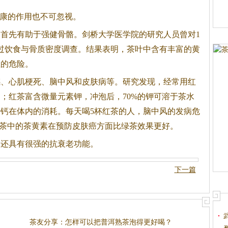
健康的作用也不可忽视。
首先有助于强健骨骼。剑桥大学医学院的研究人员曾对1
进行过饮食与骨质密度调查。结果表明，
茶
叶中含有丰富的黄
症的危险。
感、心肌梗死、脑中风和皮肤病等。研究发现，经常用红
用；红
茶
富含微量元素钾，冲泡后，70%的钾可溶于
茶
水
钙在体内的消耗。每天喝5杯红
茶
的人，脑中风的发病危
茶
中的
茶
黄素在预防皮肤癌方面比绿
茶
效果更好。
酸还具有很强的抗衰老功能。
下一篇
茶友分享：怎样可以把普洱熟茶泡得更好喝？