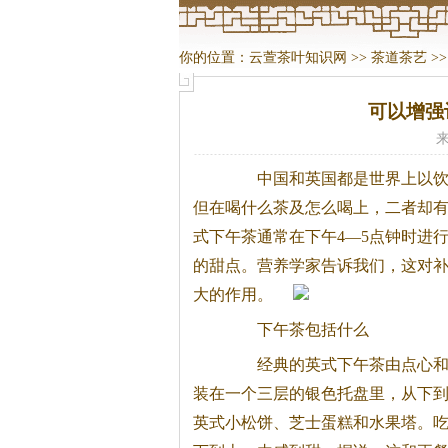
你的位置：
云萱茶叶知识网
>>
茶道茶艺
>
可以增强
来
中国和英国都是世界上以
但在喝什么
茶
及怎么喝上，二者却
式下午
茶
通常在下午4—5点钟时进
的甜点。营养学家告诉我们，这对
大的作用。
下午
茶
包括什么
经典的英式下午
茶
由点心
装在一个三层的银色托盘里，从下
英式小松饼、芝士蛋糕和水果塔。