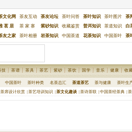
茶文化网
茶友互动
茶友论坛
茶叶问答
茶叶知识
茶叶图片
茶
雅 茗 居
茶 家 寨
紫砂知识
收藏鉴赏
普洱知识
茶道知识
白
茶友之家
茶叶相册
岩茶知识
中国茶道
花茶知识
中国茶叶
茶
科技
茶谱
茶具
茶艺
紫砂
茶饮
国学
音乐
健康
收
中国茶叶
茶叶种类
名茶总汇
茶道茶艺
茶与健康
茶叶生
茶席设计欣赏
|
茶艺培训知识
|
茶文化趣谈
|
茶诗茶联
|
中国茶经茶典
|
茶