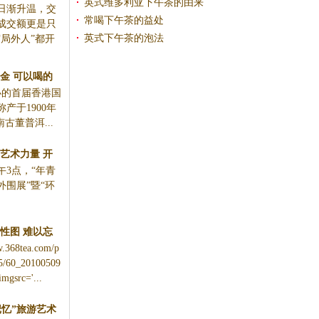
英式维多利亚下午茶的由来
日渐升温，交
常喝下午茶的益处
成交额更是只
英式下午茶的泡法
局外人”都开
金 可以喝的
举办的首届香港国
产于1900年
古董普洱...
艺术力量 开
午3点，“年青
强公众交流
围展”暨“环
性图 难以忘
w.368tea.com/p
忆 图
05/60_20100509
mgsrc='...
记忆”旅游艺术