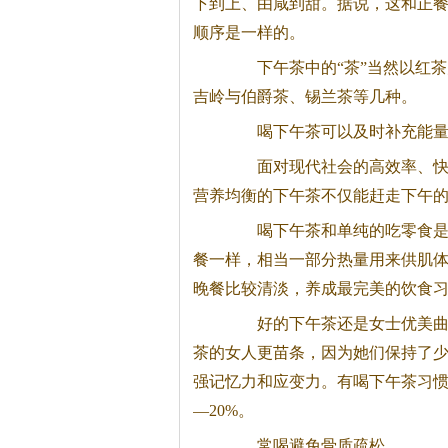
下到上、由咸到甜。据说，这和正
顺序是一样的。
下午
茶
中的“
茶
”当然以红
茶
吉岭与伯爵
茶
、锡兰
茶
等几种。
喝下午
茶
可以及时补充能
面对现代社会的高效率、快节
营养均衡的下午
茶
不仅能赶走下午
喝下午
茶
和单纯的吃零食
餐一样，相当一部分热量用来供肌
晚餐比较清淡，养成最完美的饮食
好的下午
茶
还是女士优美
茶
的女人更苗条，因为她们保持了
强记忆力和应变力。有喝下午
茶
习惯
—20%。
常喝避免骨质疏松