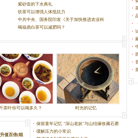
紫砂壶的下水典礼
饮茶可以增强人体抵抗力
中共中央、国务院印发《关于加快推进农业科
技创
喝福鼎白茶可以减肥吗？
1斤茶叶你可以喝多久？
时光的记忆
保留童年记忆 “深山老妖”与山结缘收藏石磨
缓解压力的小常识
升值百倍(组