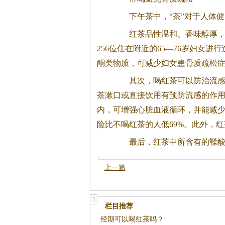
下午
茶
中，“
茶
”对于人体
红
茶
品性温和、香味醇厚，
256位住在附近的65—76岁妇女
酮类物质，可减少妇女患骨质疏松
其次，喝红
茶
可以防治流
茶
漱口或直接饮用有预防流感的作
内，可增强心脏血液循环，并能减少
险比不喝红
茶
的人低69%。此外，红
最后，红
茶
中所含有的鞣
上一篇
栏目推荐
经期可以喝红茶吗？