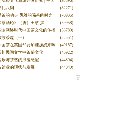
文
婺源茶文化旅游开发研究 | 中国
(93896)
茶
茶礼八则
(82271)
品茶的功夫 风雅的喝茶的时光
(70936)
《茶酒论》（唐）王敷 撰
(59958)
试论网络时代中国茶文化的传播
(53789)
藏族茶趣（一）
(52551)
中国茶在英国却要加糖加奶来喝
(49187)
四川民间文学中茶俗文化
(46922)
音乐与茶艺的浪漫绝配
(44804)
茶馆业的现状与发展
(44040)