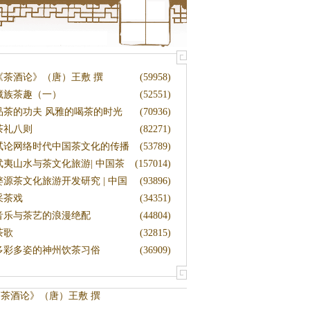
《茶酒论》（唐）王敷 撰
(59958)
藏族茶趣（一）
(52551)
品茶的功夫 风雅的喝茶的时光
(70936)
茶礼八则
(82271)
试论网络时代中国茶文化的传播
(53789)
武夷山水与茶文化旅游| 中国茶
(157014)
文
婺源茶文化旅游开发研究 | 中国
(93896)
茶
采茶戏
(34351)
音乐与茶艺的浪漫绝配
(44804)
茶歌
(32815)
多彩多姿的神州饮茶习俗
(36909)