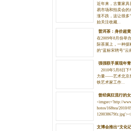
近年来，古董家具
图)
易市场和拍卖会的
涨不跌，这让很多“
始关注收藏...
普洱茶：身价超黄
在2009年8月份
古董
际茶展上，一种据称
的“蓝标宋聘号”云南
强强联手展现年青
2010年5月8日下
放园区环铁增
力量——艺术北京外
铁艺术家工作...
曾经疯狂流行的女
<imgsrc='http://ww
怀的时代记
hotos/168tea/2010/
120038679fz.jpg'><i
文博会推出“文化