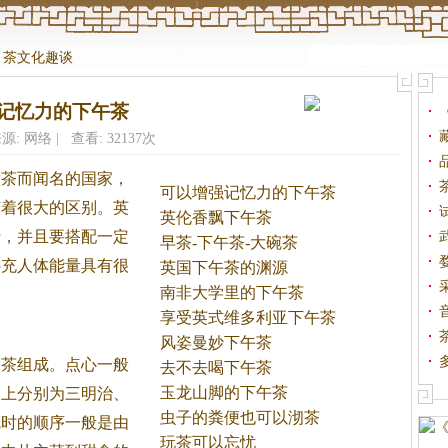
>
茶文化趣谈
记忆力的下午茶
源: 网络 | 查看: 32137次
饮
茶
而闻名的国家，
可以增强记忆力的下午茶
有着很大的区别。
英
英伦香飘下午茶
行，并且要搭配一定
早茶-下午茶-大碗茶
补充人体能量具有很
英国下午茶的渊源
南非大学里的下午茶
享受英式维多利亚下午茶
风姿曼妙下午茶
和
茶
组成。点心一般
去不去喝下午茶
玉龙山脚的下午茶
到上分别为三明治、
虫子的粪便也可以沏茶
吃时的顺序一般是由
玩茶可以忘忧