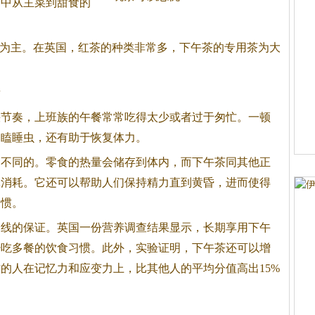
餐中从主菜到甜食的
为主。在英国，红
茶
的种类非常多，下午
茶
的专用
茶
为大
量
奏，上班族的午餐常常吃得太少或者过于匆忙。一顿
的瞌睡虫，还有助于恢复体力。
是不同的。零食的热量会储存到体内，而下午
茶
同其他正
体消耗。它还可以帮助人们保持精力直到黄昏，进而使得
习惯。
曲线的保证。英国一份营养调查结果显示，长期享用下午
少吃多餐的饮食习惯。此外，实验证明，下午
茶
还可以增
的人在记忆力和应变力上，比其他人的平均分值高出15%