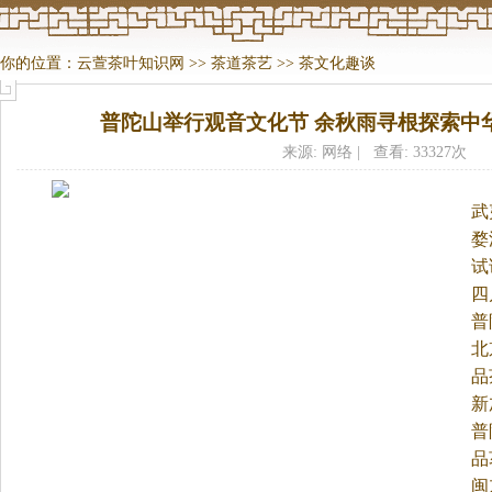
你的位置：
云萱茶叶知识网
>>
茶道茶艺
>>
茶文化趣谈
普陀山举行观音文化节 余秋雨寻根探索中
来源: 网络 | 查看: 33327次
武
婺
试
四
普
北
品
新
普
品
闽