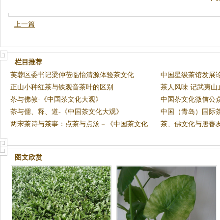
上一篇
栏目推荐
芙蓉区委书记梁仲莅临怡清源体验茶文化
中国星级茶馆发展论
正山小种红茶与铁观音茶叶的区别
茶人风味 记武夷
茶与佛教-《中国茶文化大观》
事长
中国茶文化微信公
茶与儒、释、道-《中国茶文化大观》
花”上
中国（青岛）国际
两宋茶诗与茶事：点茶与点汤－《中国茶文化
茶、佛文化与唐蕃
大观》
化大
图文欣赏