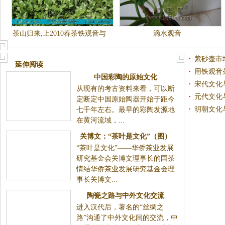
茶山归来,上2010春茶铁观音与
滴水观音
茶共同交流(削青,正抄,消正)
紫砂壶市
延伸阅读
用铁观音
宋代文化
中国彩陶的原始文化
元代文化
从现有的考古资料来看，可以断定断定中国原始陶器开
明朝文化
始于距今七千年左右。最早的彩陶发源地在黄河流
域，...
关博文：“茶叶是文化”（图）
“茶叶是文化”——华侨茶业发展研究基金会关博文理事
长的国茶情结华侨茶业发展研究基金会理事长关博文...
陶瓷之路与中外文化交流
进入汉代后，著名的“丝绸之路”沟通了中外文化间的交
流，中国逐渐被誉为“丝绸之国”；进入中世纪后，...