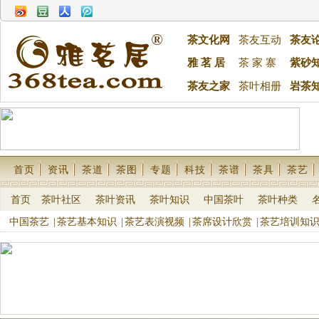
茶文化网
茶友互动
茶友
雅 茗 居
茶 家 寨
紫砂
茶友之家
茶叶相册
岩茶
首页
资讯
茶道
茶图
专题
科技
茶谱
茶具
茶艺
首页
茶叶社区
茶叶资讯
茶叶知识
中国茶叶
茶叶种类
中国茶艺
|
茶艺基本知识
|
茶艺表演视频
|
茶席设计欣赏
|
茶艺培训知