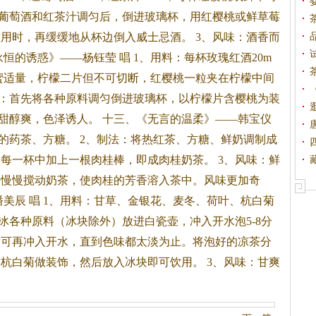
红葡萄酒和红
茶
汁调匀后，倒进玻璃杯，用红樱桃或鲜草莓
用时，再缓缓地从杯边倒入威士忌酒。 3、风味：酒香而
恒的诱惑》——杨钰莹 唱 1、用料：每杯玫瑰红酒20m
蜂蜜适量，柠檬二片但不可切断，红樱桃一粒夹在柠檬中间
法：首先将各种原料调匀倒进玻璃杯，以柠檬片含樱桃为装
甘甜醇爽，色泽诱人。 十三、《无言的温柔》——韩宝仪
的药
茶
、方糖。 2、制法：将热红
茶
、方糖、鲜奶调制成
。每一杯中加上一根肉桂棒，即成肉桂奶
茶
。 3、风味：鲜
棒慢慢搅动奶
茶
，使肉桂的芳香溶入
茶
中。风味更加奇
美辰 唱 1、用料：甘草、金银花、麦冬、荷叶、杭白菊
：冰各种原料（冰块除外）放进白瓷壶，冲入开水泡5-8分
后可再冲入开水，直到色味都太淡为止。将泡好的凉
茶
分
杭白菊做装饰，然后放入冰块即可饮用。 3、风味：甘爽