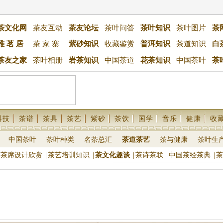
茶文化网
茶友互动
茶友论坛
茶叶问答
茶叶知识
茶叶图片
茶
雅 茗 居
茶 家 寨
紫砂知识
收藏鉴赏
普洱知识
茶道知识
白
茶友之家
茶叶相册
岩茶知识
中国茶道
花茶知识
中国茶叶
茶
科技
茶谱
茶具
茶艺
紫砂
茶饮
国学
音乐
健康
收
中国茶叶
茶叶种类
名茶总汇
茶道茶艺
茶与健康
茶叶生
茶席设计欣赏
|
茶艺培训知识
|
茶文化趣谈
|
茶诗茶联
|
中国茶经茶典
|
茶