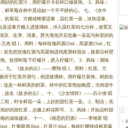
入调好的红
茶
汁，用柠檬片卡在杯口做装饰。 3、风味：
，鲜草莓在杯中晃动如一个不平静的心。 七、《水中
大海、杭菊花、方糖或蜂蜜适量，温红
茶
一壶，冰块适量。
粒及适量方糖入进玻璃杯，冲入温红
茶
到七分杯，放置五
：清凉、生津、消暑。胖大海泡开后也像一朵花与杯里的杭
杰 唱 1、用料：每杯玫瑰药酒25ml，高梁酒15ml，红
制作：首先把玫瑰红酒与高梁倒进鸡尾酒杯混合，接着沿杯壁
饰。饮用时取下柠檬片，挤入柠檬汁。 3、风味：酒味
 九、《故乡的云》——费翔 唱 1、用料：红
茶
、方
方糖溶于红
茶
并调匀，倒进玻璃杯。用柠檬片装饰。鲜奶在
味：这是一杯鲜美的奶
茶
。杯中的红
茶
艳如晚霞，当倒进牛
，故名《故乡的云》。 十、《少女情怀》——石小倩 唱
梅二粒，时令鲜花一朵，上好的甜红
茶
一壶。 2、制法：先
入泡好的甜红
茶
，点缀上鲜花即可。 3、风味：开始品时甜
梅的滋味越浓。 十一、《相思的烈酒》——李翊君 唱
0ml，红葡萄酒30ml，红
茶
汁30ml，每杯红樱桃或鲜草莓