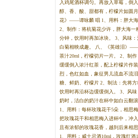
入鸡尾酒杯调匀。再放入草莓，倒
醇、香、酸、甜都有，柠檬片如圆月
花》——谭咏麟 唱 1、用料：胖
2、制作：将杭菊花少许，胖大海一
分钟，饮用时再加冰块。 3、风味
白菊相映成趣。 八、《英雄泪》——王
茶
汁20ml，柠檬切片一片。 2、
缓缓倒入浓汁红
茶
，配上柠檬片作装
烈，色红如血，象征男儿流血不流泪。
糖、鲜奶、柠檬片 2、制法：先将
饮用时再沿杯边缓缓倒入。 3、风
奶时，洁白的奶汁在杯中如白云翻滚
1、用料：每杯玫瑰花干5朵，相思
把玫瑰花干和相思梅入进杯中，冲
且有浓郁的玫瑰花香，越到后来相思
1、用料：威士忌酒10ml，玫瑰红酒1