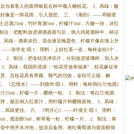
后当着客人的面用银匙在杯中撒入糖桂花。 3、风味：酸
好像是一阵花雨，引入遐想。 三、《海韵》——邓丽君
忌酒25ml，竹叶青酒5ml，柠檬汁5ml，方糖一块，冰红
2、制法：把配料放进调酒器摇匀后，倒入鸡尾酒杯中，杯沿
3、风味：酒香浓烈，混合液呈晚霞色，柠檬片像在海上升
——张学友 唱 1、用料：上好红
茶
一壶，每杯金桔5个，
。 2、制法：把金桔洗净切片，分别放进玻璃杯，加入冰
 3、风味：我国民谣讲：“桂花开放幸福来”，桂花象征幸
如意。且桂花具有养颜、顺气的功效，金桔可止咳、解
五、《忘情水》——刘德华 唱 1、用料：每杯用白兰地酒2
茶
汁25ml，柠檬一片，樱桃一粒。 2、制法：将白兰地酒、
搅拌，最后倒入红
茶
汁，用柠檬片和樱桃装饰。 3、风味：
风味更佳。 六、《明月心》——叶倩文 唱 1、用料：
ml，观音醇5ml，鲜草莓一粒，柠檬一片。 2、制法：将
入壶中用开水冲泡，放凉后备用。将红葡萄酒与观音醇倒