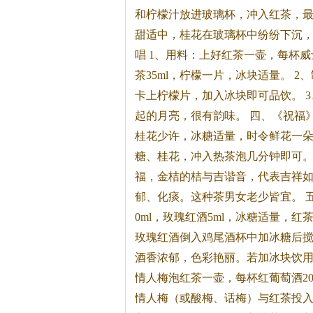
和柠檬汁放进玻璃杯，冲入红
茶
，最
甜适中，桂花在玻璃杯中纷纷下沉，
唱 1、用料：上好红
茶
一壶，每杯威士
茶
35ml，柠檬一片，冰块适量。 
卡上柠檬片，加入冰块即可品饮。 
起的月亮，很有韵味。 四、《祝福》
桂花少许，冰糖适量，时令鲜花一朵
糖、桂花，冲入热
茶
泡几分钟即可。
福，金桔的桔与吉谐音，代表吉祥
郁、化痰。这种
茶
男女老少皆宜。 
0ml，玫瑰红酒5ml，冰糖适量，红
玫瑰红酒倒入鸡尾酒杯中加冰糖后
酒香浓郁，色彩艳丽。若加冰块饮用，
情人梅泡红
茶
一壶，每杯红葡萄酒20
情人梅（或酸梅、话梅）与红
茶
投