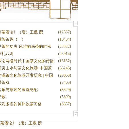
《茶酒论》（唐）王敷 撰
(12537)
藏族茶趣（一）
(10404)
品茶的功夫 风雅的喝茶的时光
(23582)
茶礼八则
(23914)
试论网络时代中国茶文化的传播
(16162)
武夷山水与茶文化旅游| 中国茶
(66246)
文
婺源茶文化旅游开发研究 | 中国
(29865)
茶
采茶戏
(7405)
音乐与茶艺的浪漫绝配
(8529)
茶歌
(5390)
多彩多姿的神州饮茶习俗
(8657)