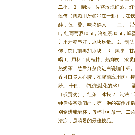
二个。 2、制法：先将玫瑰红酒、
装饰（两颗用牙签串在一起），在饮
醇，色、香、味均醉人。 十二、《永
l，红葡萄酒10ml，冷红
茶
30ml，
并用牙签串好，冰块足量。 2、制
饰，饮用前再加冰块。 3、风味：
唱 1、用料：肉桂棒、热鲜奶、滚烫
热奶
茶
，然后分别倒进白瓷咖啡杯
香可口暖人心脾，在喝前应用肉桂
妙。 十四、《拒绝融化的冰》——潘
（或贡菊）、红
茶
、冰块 2、制法
钟后将
茶
汤倒出，第一泡的
茶
倒净
别倒进玻璃杯，每杯中可放一、二朵
清凉，是消暑的最佳饮品。