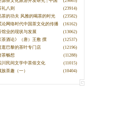
文
婺源茶文化旅游开发研究 | 中国
(29865)
茶
茶礼八则
(23914)
品茶的功夫 风雅的喝茶的时光
(23582)
试论网络时代中国茶文化的传播
(16162)
茶馆业的现状与发展
(13062)
《茶酒论》（唐）王敷 撰
(12537)
逛逛巴黎的茶叶专门店
(12196)
唐茶畅想
(11288)
四川民间文学中茶俗文化
(11015)
藏族茶趣（一）
(10404)