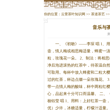
你的位置：
云萱茶叶知识网
>>
茶道茶艺
>
音乐与
来
一、《初吻》——李琛 唱 1、
壶，情人梅或相思梅适量，蜂蜜一
粒，玫瑰花一朵。
2、制法：将相思
净后泡进滚热的红
茶
中，待
茶
温自然
可取用。每杯中放入蜂蜜和二粒大
过的红
茶
，杯边点缀一朵玫瑰花。 
带一点情人梅的酸味，杯中两粒红
心，品起来十分可口而温馨。 二、
杨钰莹 唱 1、用料：上好红
茶
一壶
优）少许，冰糖适量，柠檬汁适量。