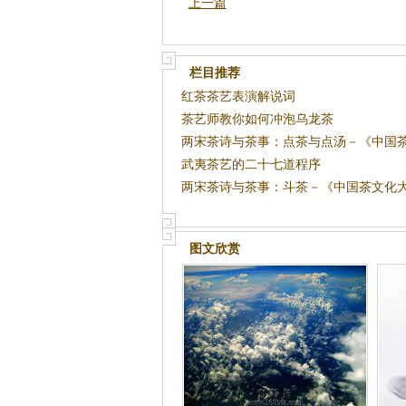
上一篇
栏目推荐
红茶茶艺表演解说词
茶艺师教你如何冲泡乌龙茶
两宋茶诗与茶事：点茶与点汤－《中国
大观》
武夷茶艺的二十七道程序
两宋茶诗与茶事：斗茶－《中国茶文化
图文欣赏