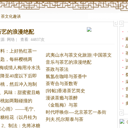
>
茶文化趣谈
茶艺的浪漫绝配
源: 网络 | 查看: 44837次
用料：上好热红
茶
一
武夷山水与茶文化旅游| 中国茶文
汤匙，每杯樱桃两
音乐与茶艺的浪漫绝配
梅或情人梅用冷水洗
茶政与茶法
降至40度以下后即
氤氲在咖啡与茶香中
茶寄合与茶数寄
樱桃，然后冲入泡制
[转帖]香港茶艺简史
3、风味：甜蜜蜜且略
漫谈茶瘾与茶醉
樱桃如两颗碰撞的
《金瓶梅》与茶
《心雨》——毛宁、
时代呼唤你----北京茶艺一条街
，糖桂花（以丹桂为
列夫.托尔斯泰与茶
 2、制法：先将冰糖