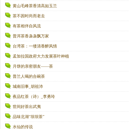
黄山毛峰茶香清高如玉兰
茶不因时尚而老去
有茶相伴自风流
普洱茶香袅袅飘万家
台湾茶：一缕清香醉风情
孟加拉国政府大力发展茶叶种植
月饼的亲密朋友——茶
普兰人喝的合碗茶
城南旧事_胡祖沛
夜品红茶（诗）_李勇玲
世间好茶出武夷
品味北湖“坝坝茶”
水仙的传说