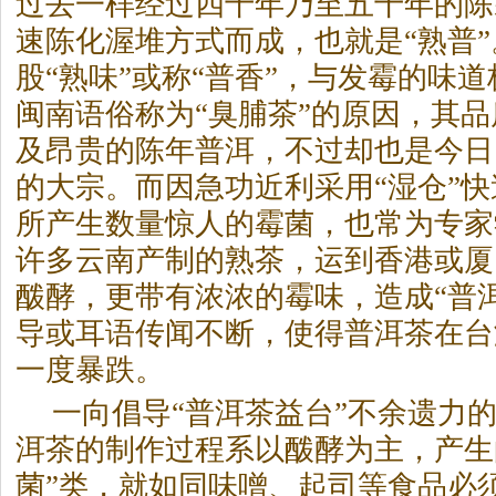
过去一样经过四十年乃至五十年的陈
速陈化渥堆方式而成，也就是“熟普
股“熟味”或称“普香”，与发霉的味
闽南语俗称为“臭脯
茶
”的原因，其
及昂贵的陈年普洱，不过却也是今日
的大宗。而因急功近利采用“湿仓”
所产生数量惊人的霉菌，也常为专家
许多云南产制的熟
茶
，运到香港或厦
酦酵，更带有浓浓的霉味，造成“普
导或耳语传闻不断，使得普洱
茶
在台
一度暴跌。
一向倡导“普洱
茶
益台”不余遗力
洱
茶
的制作过程系以酦酵为主，产生
菌”类，就如同味噌、起司等食品必