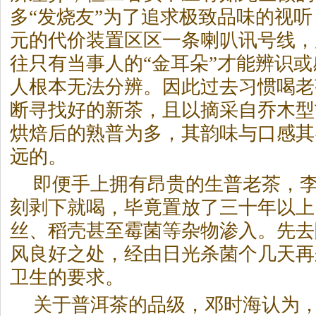
多“发烧友”为了追求极致品味的视
元的代价装置区区一条喇叭讯号线，
往只有当事人的“金耳朵”才能辨识
人根本无法分辨。因此过去习惯喝老
断寻找好的新
茶
，且以摘采自乔木型
烘焙后的熟普为多，其韵味与口感其
远的。
即便手上拥有昂贵的生普老
茶
，
刻剥下就喝，毕竟置放了三十年以上
丝、稻壳甚至霉菌等杂物渗入。先去
风良好之处，经由日光杀菌个几天再
卫生的要求。
关于普洱
茶
的品级，邓时海认为