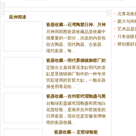
元青花收
延伸阅读
眼力与闲
瓷器收藏—石湾陶塑日神、月神
素
艺术品是
月神局部图瓷器收藏品是收藏中
只有放眼
很重要的一部分，涉及的内容包
艺术品市
辨别紫砂
括古陶器、现代陶器、古瓷器、
现代瓷器，每...
瓷器收藏—明代景德镇御窑厂的
定陵出土嘉靖青花龙缸明代的龙
花缸制作
缸是景德镇御厂制作的一种专供
宫廷使用的官窑大缸，一般在器
身使用青花绘...
瓷器收藏—吉州窑玳瑁釉盏与黑
台釉绿彩盖罐玳瑁釉盏和黑地白
地白花莲纹瓶介绍
花莲纹瓶，是南宋吉州窑烧造的
日用瓷器，现在也是安徽省博物
馆的瓷器收藏...
瓷器收藏— 定窑绿釉瓷