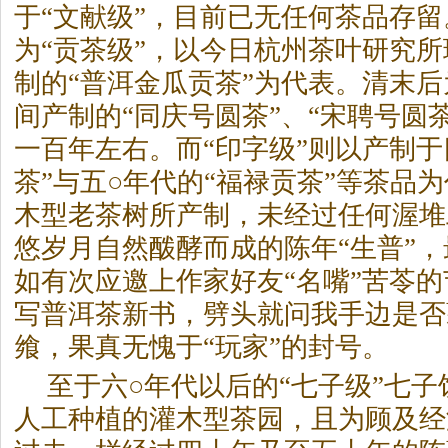
于“文献级”，目前已无任何
茶
品存留
为“贡
茶
级”，以今日杭州
茶
叶研究所
制的“普洱金瓜贡
茶
”为代表。清末后
间产制的“同庆号圆
茶
”、“宋聘号圆
一百年左右。而“印字级”则以产制于
茶
”与五○年代的“福禄贡
茶
”等
茶
品为
木型老
茶
树所产制，未经过任何渥堆
悠岁月自然酦酵而成的陈年“生普”
如有次应邀上作家好友“名嘴”苦苓
写普洱
茶
新书，劈头就问我手边是否
飨，果真无愧于“玩家”的封号。
至于六○年代以后的“七子级”七子
人工种植的灌木型
茶
园，且为顾及经