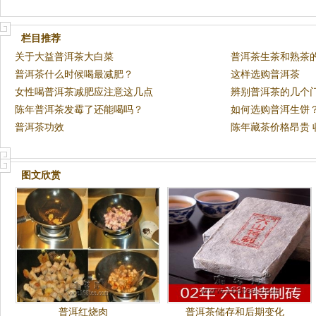
栏目推荐
关于大益普洱茶大白菜
普洱茶生茶和熟茶
普洱茶什么时候喝最减肥？
这样选购普洱茶
女性喝普洱茶减肥应注意这几点
辨别普洱茶的几个
陈年普洱茶发霉了还能喝吗？
如何选购普洱生饼
普洱茶功效
陈年藏茶价格昂贵 
图文欣赏
普洱红烧肉
普洱茶储存和后期变化