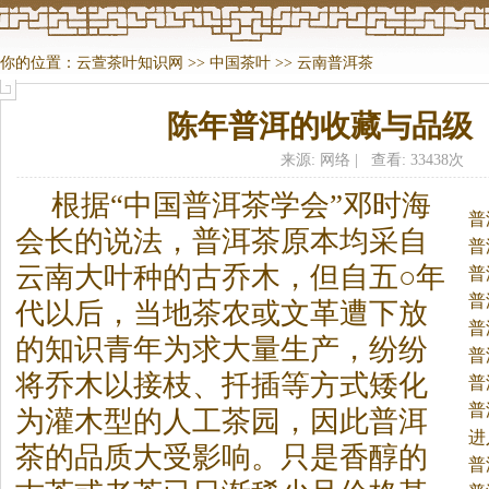
你的位置：
云萱茶叶知识网
>>
中国茶叶
>>
云南普洱茶
陈年普洱的收藏与品级
来源: 网络 | 查看: 33438次
根据“中国普洱
茶
学会”邓时海
普
会长的说法，普洱
茶
原本均采自
普
云南大叶种的古乔木，但自五○年
普
普
代以后，当地
茶
农或文革遭下放
普
的知识青年为求大量生产，纷纷
普
将乔木以接枝、扦插等方式矮化
普
普
为灌木型的人工
茶
园，因此普洱
进
茶
的品质大受影响。
只是香醇的
茶
普