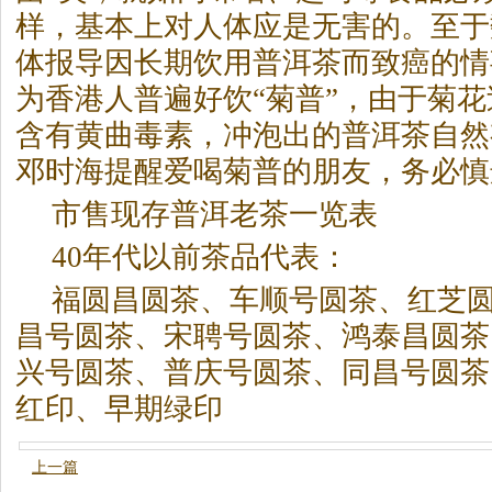
样，基本上对人体应是无害的。至于
体报导因长期饮用普洱
茶
而致癌的情
为香港人普遍好饮“菊普”，由于菊
含有黄曲毒素，冲泡出的普洱
茶
自然
邓时海提醒爱喝菊普的朋友，务必慎
市售现存普洱老
茶
一览表
40年代以前
茶
品代表：
福圆昌圆
茶
、车顺号圆
茶
、红芝
昌号圆
茶
、宋聘号圆
茶
、鸿泰昌圆
茶
兴号圆
茶
、普庆号圆
茶
、同昌号圆
茶
红印、早期绿印
上一篇