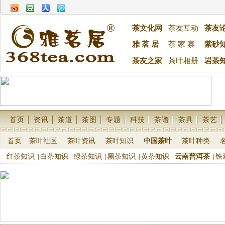
茶文化网
茶友互动
茶友
雅 茗 居
茶 家 寨
紫砂
茶友之家
茶叶相册
岩茶
首页
资讯
茶道
茶图
专题
科技
茶谱
茶具
茶艺
首页
茶叶社区
茶叶资讯
茶叶知识
中国茶叶
茶叶种类
红茶知识
|
白茶知识
|
绿茶知识
|
黑茶知识
|
黄茶知识
|
云南普洱茶
|
铁