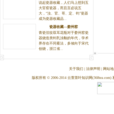
说起瓷器收藏，人们马上想到五
大官窑瓷器，而且言必说五
大，“汝、官、哥、定、钧”瓷器
成为瓷器收藏品...
瓷器收藏—婺州窑
青瓷弦纹双耳花瓶对于婺州窑瓷
器烧造类钧乳浊釉的年代，学术
界存在不同看法，多倾向于宋代
创烧，浙江省...
关于我们
|
法律声明
|
网站地
版权所有 © 2006-2014 云萱茶叶知识网(368tea.com) 雅