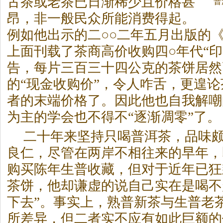
古
茶
或老
茶
已日渐稀少且价格甚
普
昂，非一般民众所能消费得起。
例如他出示的二○○二年五月出版的
上面刊载了
茶
商高价收购四○年代“
告，每片三百三十四公克的
茶
饼居然
的“现金收购价”，令人咋舌，更遑论
者的末端价格了。因此他也自我解嘲
为主的学会也不得不“逐渐凋零”了。
二十年来坚持只喝普洱
茶
，品味
良仁，尽管在两岸不相往来的早年，
购买陈年生普收藏，但对于近年已狂
茶
饼，他却谦虚的说自己实在是喝不
下去”。事实上，熟普新
茶
与生普老
所差异，但二者实不应有如此巨额的