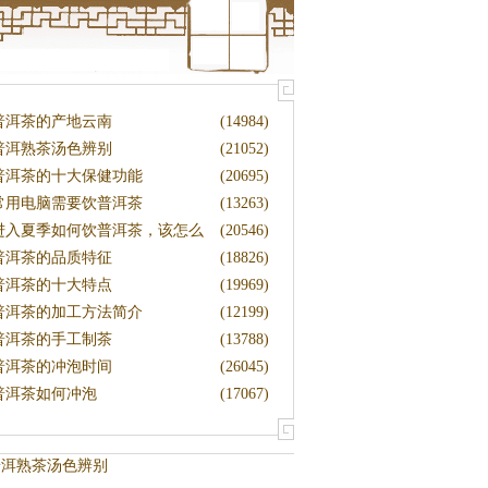
普洱茶的产地云南
(14984)
普洱熟茶汤色辨别
(21052)
普洱茶的十大保健功能
(20695)
常用电脑需要饮普洱茶
(13263)
进入夏季如何饮普洱茶，该怎么
(20546)
藏茶
普洱茶的品质特征
(18826)
普洱茶的十大特点
(19969)
普洱茶的加工方法简介
(12199)
普洱茶的手工制茶
(13788)
普洱茶的冲泡时间
(26045)
普洱茶如何冲泡
(17067)