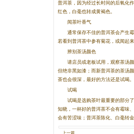
普洱
茶
，因为经过长时间的后氧化
红色，白毫也转成黄褐色。
闻
茶
叶香气
通常保存不佳的普洱
茶
会产生
若看到普洱
茶
中参有菊花，或闻起
辨别
茶
汤颜色
请店员或老板试用，观察
茶
汤
但绝非黑如漆；而新普洱
茶
的
茶
汤
茶
也会很深，最好的方法还是试喝
试喝
试喝是选购
茶
叶最重要的部分
知晓，一杯好的普洱
茶
不会有霉味
会有苦涩味；普洱
茶
陈化、白毫转
上一篇