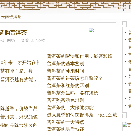
>
云南普洱茶
选购普洱茶
源: 网络 | 查看: 35429次
普洱茶的喝法和作用，能否和蜂
10年来，才开始在各
蜜
普洱茶的基本鉴别
洱
茶
有降血脂、瘦
普洱茶的冲泡时间
普洱茶的饼茶该怎样敲碎？
的普洱
茶
越有效能，
普洱茶和红茶的区别
普洱茶分生熟，各有短长
普洱熟茶汤色辨别
普洱茶的十大保健功能
越陈越香，价钱当然
进入夏季如何饮普洱茶，该怎么藏
的普洱
茶
，外观颜色
茶
普洱茶的十大特点
茶
指的是陈放较久的
普洱茶的品质特征