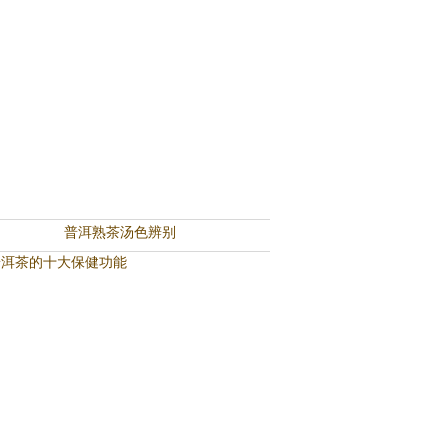
普洱熟茶汤色辨别