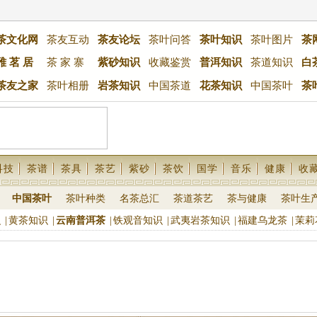
茶文化网
茶友互动
茶友论坛
茶叶问答
茶叶知识
茶叶图片
茶
雅 茗 居
茶 家 寨
紫砂知识
收藏鉴赏
普洱知识
茶道知识
白
茶友之家
茶叶相册
岩茶知识
中国茶道
花茶知识
中国茶叶
茶
科技
茶谱
茶具
茶艺
紫砂
茶饮
国学
音乐
健康
收
中国茶叶
茶叶种类
名茶总汇
茶道茶艺
茶与健康
茶叶生
识
|
黄茶知识
|
云南普洱茶
|
铁观音知识
|
武夷岩茶知识
|
福建乌龙茶
|
茉莉