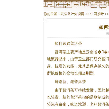
你的位置：
云萱茶叶知识网
>>
中国茶叶
>
如何
来
如何选购普洱
茶
普洱
茶
主要产地是云南省�
�
地流行起来，由于卫生部门研究普
身、抗癌的功能，尤其是保存越久
所以价格的变动也相当剧烈。
辨别新、老普洱
茶
由于普洱
茶
可持续发酵，因此
也较贵。新的普洱
茶
指的是刚制成
较绿有白毫，味道浓烈，老的普洱