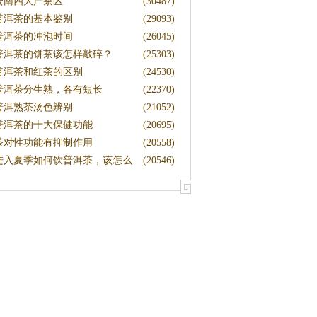
蜜
云南四大产茶区
(30487)
普洱茶的基本鉴别
(29093)
普洱茶的冲泡时间
(26045)
普洱茶的饼茶该怎样敲碎？
(25303)
普洱茶和红茶的区别
(24530)
普洱茶分生熟，各有短长
(22370)
普洱熟茶汤色辨别
(21052)
普洱茶的十大保健功能
(20695)
茶对性功能有抑制作用
(20558)
进入夏季如何饮普洱茶，该怎么
(20546)
藏茶