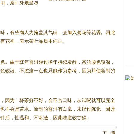
作用，
茶
叶外观呈枣
霉味，有些商人为掩盖其气味，会加入菊花等花香。因此
来有花香，表示
茶
叶品质不纯正。
颜色。由于陈年普洱经过多年持续发醇，
茶
汤颜色较深，
颜色较淡。不过这一点也只能作为参考，因为即使新制的
。
了，因为一杯
茶
好不好，合不合口味，从试喝就可以完全
、也不会是苦水。新制的普洱有白毫，未经过陈化，因此
金针后，性温和、不刺激，因此味道较甘醇。
下一篇