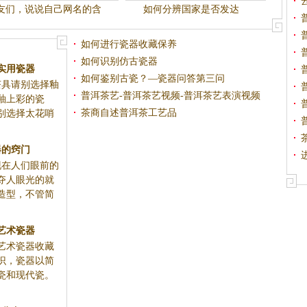
友们，说说自己网名的含
如何分辨国家是否发达
义，如何?
如何进行瓷器收藏保养
如何识别仿古瓷器
实用瓷器
如何鉴别古瓷？—瓷器问答第三问
茶具请别选择釉
普洱茶艺-普洱茶艺视频-普洱茶艺表演视频
釉上彩的瓷
茶商自述普洱茶工艺品
别选择太花哨
器的窍门
现在人们眼前的
夺人眼光的就
造型，不管简
艺术瓷器
艺术瓷器收藏
识，瓷器以简
瓷和现代瓷。