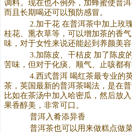
调料。现在也不例外，加蜂蜜使普洱
而且长期喝还可以预防感冒。
2.加干花 在普洱
茶
中加上玫
桂花、熏衣草等，可以增加
茶
的香气
味，对于女性来说还能起到养颜美容
3.加陈皮、干桔皮 加了陈皮
苦味，但对于化痰、顺气、止咳都有
4.西式普洱 喝红
茶
最专业的
茶
，英国最新的普洱
茶
喝法，是在普
比如在
茶
汤中加入哈密瓜，然后放入
果香醇美，非常可口。
普洱入肴添异香
普洱
茶
也可以用来做糕点做