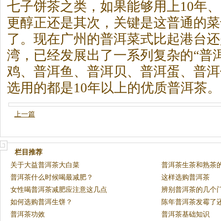
七子饼
茶
之类，如果能够用上10年、
更醇正还是其次，关键是这普通的菜
了。现在广州的普洱菜式比起港台还
湾，已经发展出了一系列复杂的“普
鸡、普洱鱼、普洱贝、普洱蛋、普洱
选用的都是10年以上的优质普洱
茶
。
上一篇
栏目推荐
关于大益普洱茶大白菜
普洱茶生茶和熟茶
普洱茶什么时候喝最减肥？
这样选购普洱茶
女性喝普洱茶减肥应注意这几点
辨别普洱茶的几个
如何选购普洱生饼？
陈年普洱茶发霉了
普洱茶功效
普洱茶基础知识