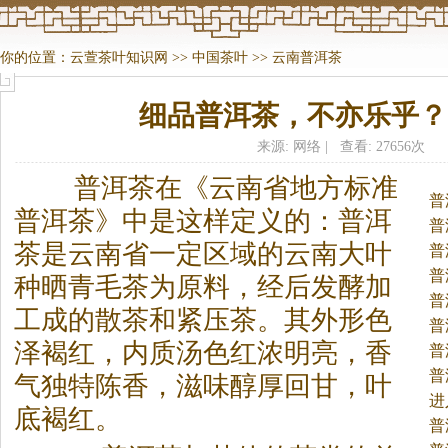
你的位置：
云萱茶叶知识网
>>
中国茶叶
>>
云南普洱茶
细品普洱茶，不亦乐乎？
来源: 网络 | 查看: 27656次
普洱
茶
在《云南省地方标准
普
普洱
茶
》中是这样定义的：普洱
普
茶
是云南省一定区域的云南大叶
普
普
种晒青毛
茶
为原料，经后发酵加
普
工成的散
茶
和紧压
茶
。
其外形色
普
泽褐红，内质汤色红浓明亮，香
普
普
气独特陈香，滋味醇厚回甘，叶
进
底褐红。
茶
普