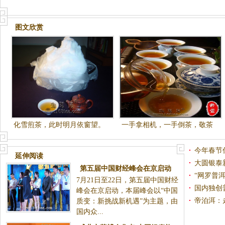
图文欣赏
化雪煎茶，此时明月依窗望。
一手拿相机，一手倒茶，敬茶
啦：
今年春节
延伸阅读
一份爱
大圆银泰
第五届中国财经峰会在京启动
台正式上
“网罗普
7月21日至22日，第五届中国财经
大圆普洱荣获“杰出品牌形象奖”
上线
国内独创
峰会在京启动，本届峰会以“中国
易中心即
帝泊洱：
质变：新挑战新机遇”为主题，由
国内众...