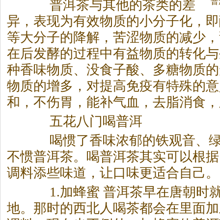
普
普洱
茶
与其他的
茶
类的差
异，表现为有效物质的小分子化，即
等大分子的降解，苦涩物质的减少，
在后发酵的过程中有益物质的转化与
种香味物质、没食子酸、多糖物质的
物质的增多，对提高免疫有特殊的意
和，不伤胃，能补气血，去脂消食，
五花八门喝普洱
喝惯了香味浓郁的铁观音、
不惯普洱
茶
。喝普洱
茶
其实可以根据
调料添些味道，让口味更适合自己。
1.加蜂蜜 普洱
茶
早在唐朝时
地。那时的西北人喝
茶
都会在里面加