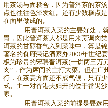
用
茶
汤与面糅合，因为普洱
茶
的
茶
汤
点也往往色泽发红。还有少数糕点是
在面里做成的。
用普洱
茶
入菜的主要好处，
胃，因此普洱
茶
大都是用来烹调肉类
洱
茶
的甘醇香气入到菜味中，算是锦
著名的食府荣记酒家办2000年世纪
极为珍贵的宋聘普洱
茶
(一饼两三万元
肉”，作为席间的主打大菜。但在广
行，在
茶
宴方面还不成气候，只有少
式。由一对香港夫妇开的位于番禺沙
家。
用普洱
茶
入菜的前提是要选