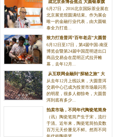
成北京茶博会焦点 大圆银泰旗
6月27日，2016北京国际茶业展在
下大圆普洱将试水标准化
北京展览馆圆满结束。作为展会
唯一的金融行业代表，由大圆银
泰全力打造...
致力打造普洱“百年老店”大圆普
6月12日至17日，第4届中国-南亚
洱：品质是决定走多远的关键
博览会暨第24届中国昆明进出口
商品交易会在昆明正式拉开帷
幕，去年12月...
从互联网金融到“探秘之旅” 大
从去年12月上线以来，大圆普洱
圆普洱如何赢得投资者的心
交易中心已成为投资市场最闪亮
的明星，很多人都惊奇，大圆普
洱到底有多少...
拍卖市场，不同年代陶瓷笔筒身
（讯）陶瓷笔筒产生于宋，流行
价悬殊
于清。近年来，陶瓷笔筒拍卖数
百万元天价屡见不鲜。然而不同
年代的陶瓷笔...