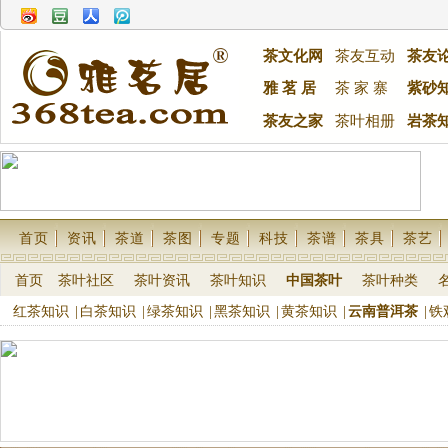
茶文化网
茶友互动
茶友
雅 茗 居
茶 家 寨
紫砂
茶友之家
茶叶相册
岩茶
首页
资讯
茶道
茶图
专题
科技
茶谱
茶具
茶艺
首页
茶叶社区
茶叶资讯
茶叶知识
中国茶叶
茶叶种类
红茶知识
|
白茶知识
|
绿茶知识
|
黑茶知识
|
黄茶知识
|
云南普洱茶
|
铁