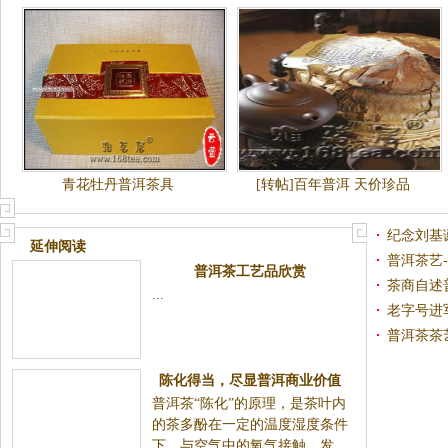
青花牡丹普洱茶具
[转帖]百年普洱 天价珍品
纪念刘基诞
延伸阅读
普洱茶艺
普洱茶工艺品欣赏
茶商自述
...
老字号进
普洱茶茶
陈化得当，尽显普洱商业价值
普洱茶“陈化”的原理，是茶叶内
的茶多酚在一定的温度湿度条件
下，与空气中的氧气接触，发