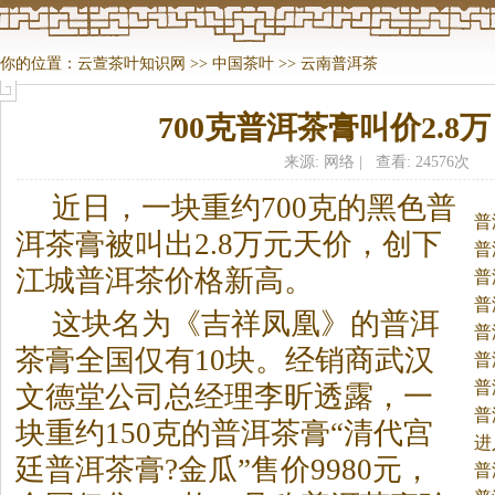
你的位置：
云萱茶叶知识网
>>
中国茶叶
>>
云南普洱茶
700克普洱茶膏叫价2.8万
来源: 网络 | 查看: 24576次
近日，一块重约700克的黑色普
普
洱
茶
膏被叫出2.8万元天价，创下
普
江城普洱
茶
价格新高。
普
普
这块名为《吉祥凤凰》的普洱
普
茶
膏全国仅有10块。经销商武汉
普
普
文德堂公司总经理李昕透露，一
普
块重约150克的普洱
茶
膏“清代宫
进
廷普洱
茶
膏?金瓜”售价9980元，
茶
普