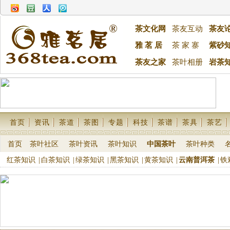
茶文化网
茶友互动
茶友
雅 茗 居
茶 家 寨
紫砂
茶友之家
茶叶相册
岩茶
首页
资讯
茶道
茶图
专题
科技
茶谱
茶具
茶艺
首页
茶叶社区
茶叶资讯
茶叶知识
中国茶叶
茶叶种类
红茶知识
|
白茶知识
|
绿茶知识
|
黑茶知识
|
黄茶知识
|
云南普洱茶
|
铁