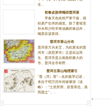
生...
初春皮肤痒喝些普洱茶
早春天色依然严寒干燥，很
轻易产生痒的感觉。除了要留意
补水和少吃辛辣油腻的食品外，
喝茶应该算得...
普洱市茶山分布
普洱茶方兴未艾，为此更名的普
洱市（原思茅市）正是应运而
生。普洱市是云南面积最大的
市，普洱全市有野...
普洱古茶山地理索引
“普（洱）茶”—名的最早记述，
来自于明万历年间谢肇浙《滇
略》：“士庶所用，皆普茶也，蒸
而团之”，...