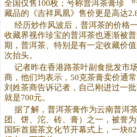
普
全国仅售100枚；号称普洱
茶
膏珍
藏品的《吉祥凤凰》售价更是高达2.
经历炒作风波后，普洱
茶
的价格
收藏界视作珍宝的普洱
茶
也逐渐被普
期，普洱
茶
、特别是有一定收藏价值
次抬头。
记者昨在香港路
茶
叶副食批发市
商，他们均表示，50克
茶
膏卖价通常
刘姓
茶
商告诉记者，自己刚进过一批
就是700元。
据了解，普洱
茶
膏作为云南普洱
团、饼、沱、砖、膏）之一，被誉为
国际首届
茶
文化节开幕式上，一块8