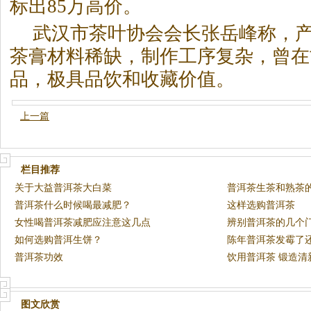
标出85万高价。
武汉市
茶
叶协会会长张岳峰称，
茶
膏材料稀缺，制作工序复杂，曾在
品，极具品饮和收藏价值。
上一篇
栏目推荐
关于大益普洱茶大白菜
普洱茶生茶和熟茶
普洱茶什么时候喝最减肥？
这样选购普洱茶
女性喝普洱茶减肥应注意这几点
辨别普洱茶的几个
如何选购普洱生饼？
陈年普洱茶发霉了
普洱茶功效
饮用普洱茶 锻造清
图文欣赏