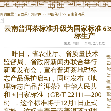
你的位置：
云萱茶叶知识网
>>
中国茶叶
>>
云南普洱茶
云南普洱茶标准升级为国家标准 63
标生产
来源: 网络 | 查看: 27641次
昨日，省农业厅、省质量技术
普
监督局、省政府新闻办联合举行
云
新闻发布会，宣布普洱
茶
地理标
普
普
志产品保护启动，同时发布《地
普
理标志产品普洱
茶
》中华人民共
普
和国国家标准（GB/T 22111—200
普
普
8），这个标准将于12月1日正式
普