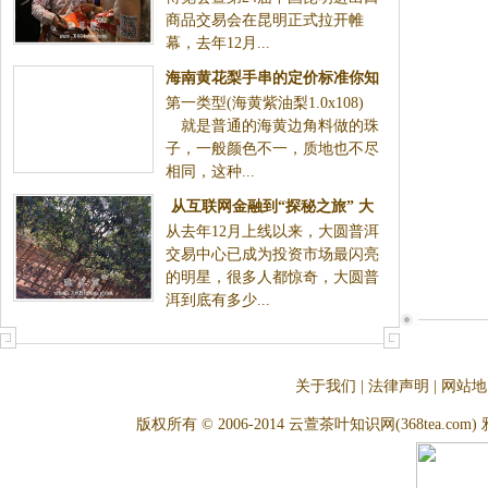
商品交易会在昆明正式拉开帷
幕，去年12月...
海南黄花梨手串的定价标准你知
第一类型(海黄紫油梨1.0x108)
道吗？
就是普通的海黄边角料做的珠
子，一般颜色不一，质地也不尽
相同，这种...
从互联网金融到“探秘之旅” 大
从去年12月上线以来，大圆普洱
圆普洱如何赢得投资者的心
交易中心已成为投资市场最闪亮
的明星，很多人都惊奇，大圆普
洱到底有多少...
关于我们
|
法律声明
|
网站地
版权所有 © 2006-2014 云萱茶叶知识网(368tea.com) 雅