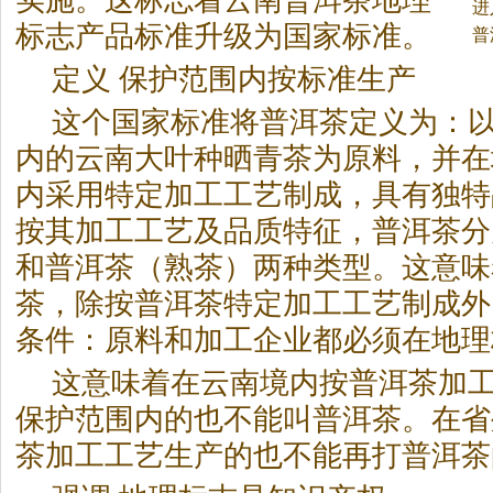
实施。
这标志着云南普洱
茶
地理
进
标志产品标准升级为国家标准。
茶
普
定义 保护范围内按标准生产
这个国家标准将普洱
茶
定义为：
内的云南大叶种晒青
茶
为原料，并在
内采用特定加工工艺制成，具有独特
按其加工工艺及品质特征，普洱
茶
分
和普洱
茶
（熟
茶
）两种类型。这意味
茶
，除按普洱
茶
特定加工工艺制成外
条件：原料和加工企业都必须在地理
这意味着在云南境内按普洱
茶
加
保护范围内的也不能叫普洱
茶
。在省
茶
加工工艺生产的也不能再打普洱
茶