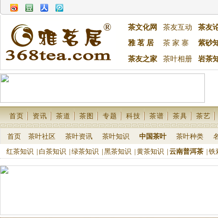
茶文化网
茶友互动
茶友
雅 茗 居
茶 家 寨
紫砂
茶友之家
茶叶相册
岩茶
首页
资讯
茶道
茶图
专题
科技
茶谱
茶具
茶艺
首页
茶叶社区
茶叶资讯
茶叶知识
中国茶叶
茶叶种类
红茶知识
|
白茶知识
|
绿茶知识
|
黑茶知识
|
黄茶知识
|
云南普洱茶
|
铁