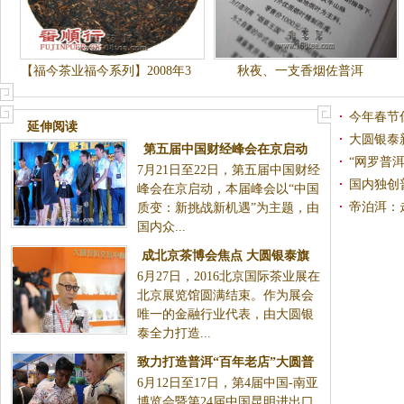
【福今茶业福今系列】2008年3
秋夜、一支香烟佐普洱
57克标准熟饼【普洱熟茶】
今年春节
延伸阅读
一份爱
大圆银泰
第五届中国财经峰会在京启动
台正式上
“网罗普
7月21日至22日，第五届中国财经
大圆普洱荣获“杰出品牌形象奖”
上线
国内独创
峰会在京启动，本届峰会以“中国
易中心即
帝泊洱：
质变：新挑战新机遇”为主题，由
国内众...
成北京茶博会焦点 大圆银泰旗
6月27日，2016北京国际茶业展在
下大圆普洱将试水标准化
北京展览馆圆满结束。作为展会
唯一的金融行业代表，由大圆银
泰全力打造...
致力打造普洱“百年老店”大圆普
6月12日至17日，第4届中国-南亚
洱：品质是决定走多远的关键
博览会暨第24届中国昆明进出口