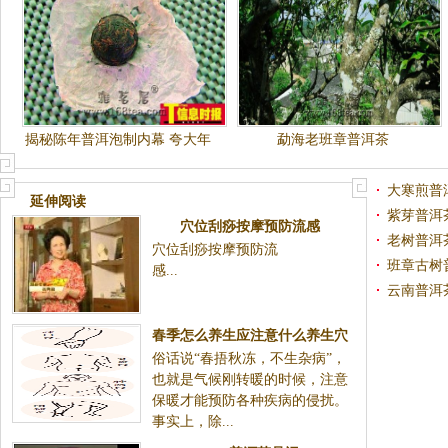
揭秘陈年普洱泡制内幕 夸大年
勐海老班章普洱茶
份新茶变"古董"(图)
大寒煎普
延伸阅读
紫芽普洱
穴位刮痧按摩预防流感
老树普洱
穴位刮痧按摩预防流
班章古树
感...
云南普洱
春季怎么养生应注意什么养生穴
俗话说“春捂秋冻，不生杂病”，
位图
也就是气候刚转暖的时候，注意
保暖才能预防各种疾病的侵扰。
事实上，除...