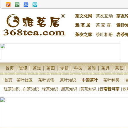
茶文化网
茶友互动
茶友
雅 茗 居
茶 家 寨
紫砂
茶友之家
茶叶相册
岩茶
首页
资讯
茶道
茶图
专题
科技
茶谱
茶具
茶艺
首页
茶叶社区
茶叶资讯
茶叶知识
中国茶叶
茶叶种类
红茶知识
|
白茶知识
|
绿茶知识
|
黑茶知识
|
黄茶知识
|
云南普洱茶
|
铁