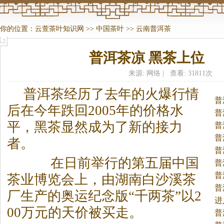
你的位置：
云萱茶叶知识网
>>
中国茶叶
>>
云南普洱茶
普洱茶凉 黑茶上位
来源: 网络 | 查看: 31811次
普洱
茶
经历了去年的火爆行情
普
后在今年跌回2005年的价格水
普
平，黑
茶
显然成为了新的接力
普
普
者。
普
在日前举行的第五届中国
普
普
茶
业博览会上，由湖南白沙溪
茶
普
厂生产的奥运纪念版“千两
茶
”以2
进
00万元的天价被买走。
茶
普