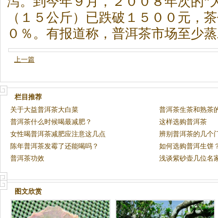
泻。到今年９月，２００８年次的“
（１５公斤）已跌破１５００元，
茶
０％。有报道称，普洱
茶
市场至少蒸
上一篇
栏目推荐
关于大益普洱茶大白菜
普洱茶生茶和熟茶
普洱茶什么时候喝最减肥？
这样选购普洱茶
女性喝普洱茶减肥应注意这几点
辨别普洱茶的几个
陈年普洱茶发霉了还能喝吗？
如何选购普洱生饼
普洱茶功效
浅谈紫砂壶几位名
图文欣赏