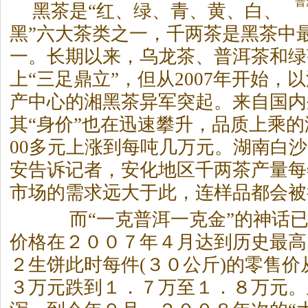
普
黑
茶
是“红、绿、青、黄、白、
黑”六大
茶
类之一，千两
茶
是黑
茶
中
一。长期以来，乌龙
茶
、普洱
茶
和绿
上“三足鼎立”，但从2007年开始，
产中心的湘黑
茶
异军突起。来自国内
其“身价”也在迅速攀升，品质上乘的
00多元上涨到每吨几万元。湖南白
安告诉记者，安化地区千两
茶
产量每
市场的需求远大于此，连样品都会被
而“一克普洱一克金”的神话已
价格在２００７年４月达到历史最高
２生饼此时每件(３０公斤)的零售
３万元跌到１．７万至１．８万元。