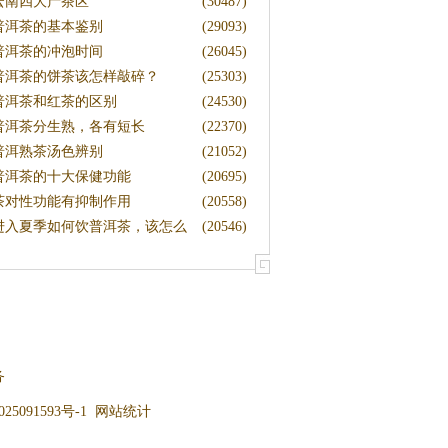
蜜
云南四大产茶区
(30487)
普洱茶的基本鉴别
(29093)
普洱茶的冲泡时间
(26045)
普洱茶的饼茶该怎样敲碎？
(25303)
普洱茶和红茶的区别
(24530)
普洱茶分生熟，各有短长
(22370)
普洱熟茶汤色辨别
(21052)
普洱茶的十大保健功能
(20695)
茶对性功能有抑制作用
(20558)
进入夏季如何饮普洱茶，该怎么
(20546)
藏茶
务
25091593号-1
网站统计