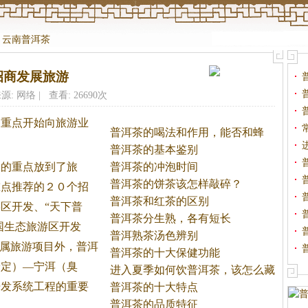
>
云南普洱茶
招商发展旅游
源: 网络 | 查看: 26690次
的重点开始向旅游业
普洱茶的喝法和作用，能否和蜂
蜜
普洱茶的基本鉴别
资的重点放到了旅
普洱茶的冲泡时间
普洱茶的饼茶该怎样敲碎？
重点推荐的２０个招
普洱茶和红茶的区别
区开发、“天下普
普洱茶分生熟，各有短长
国生态旅游区开发
普洱熟茶汤色辨别
程属旅游项目外，普洱
普洱茶的十大保健功能
安定）—宁洱（臭
进入夏季如何饮普洱茶，该怎么藏
开发系统工程的重要
茶
普洱茶的十大特点
普洱茶的品质特征