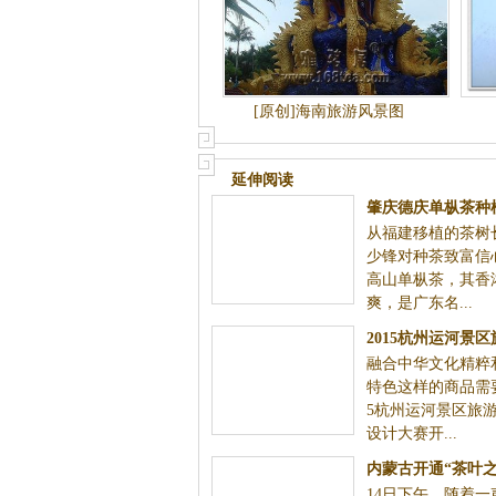
[原创]海南旅游风景图
延伸阅读
肇庆德庆单枞茶种
从福建移植的茶树
速 村民“种
少锋对种茶致富
高山单枞茶，其香
爽，是广东名...
2015杭州运河景
融合中华文化精粹
创意设计大
特色这样的商品需要
5杭州运河景区旅
设计大赛开...
内蒙古开通“茶叶
14日下午，随着一
旅游专