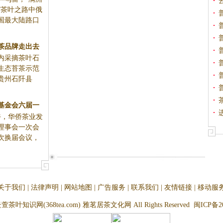
”茶叶之路中俄
国最大陆路口
茶品牌走出去
内采摘茶叶石
大发展
生态苔茶示范
贵州石阡县
基金会六届一
上午，华侨茶业发
议召开
理事会一次会
次换届会议，
关于我们
|
法律声明
|
网站地图
|
广告服务
|
联系我们
|
友情链接
|
移动服
云萱茶叶知识网(368tea.com) 雅茗居茶文化网 All Rights Reserved
闽ICP备20