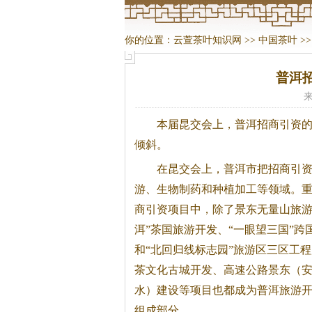
你的位置：
云萱茶叶知识网
>>
中国茶叶
>
普洱
来
本届昆交会上，普洱招商引资
倾斜。
在昆交会上，普洱市把招商引
游、生物制药和种植加工等领域。
商引资项目中，除了景东无量山旅游
洱”
茶
国旅游开发、“一眼望三国”跨
和“北回归线标志园”旅游区三区工
茶
文化古城开发、高速公路景东（
水）建设等项目也都成为普洱旅游
组成部分。