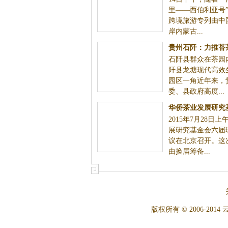
里——西伯利亚号
跨境旅游专列由中
岸内蒙古...
贵州石阡：力推苔
石阡县群众在茶园
促进产业
阡县龙塘现代高效
园区一角近年来，
委、县政府高度...
华侨茶业发展研究
2015年7月28日
次理事会会
展研究基金会六届
议在北京召开。这
由换届筹备...
版权所有 © 2006-2014 