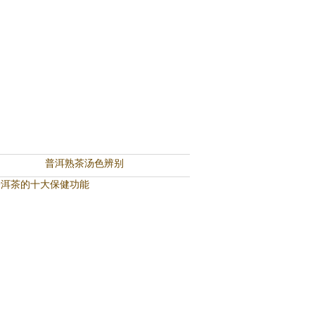
普洱熟茶汤色辨别