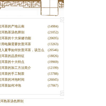
普洱茶的产地云南
(14984)
普洱熟茶汤色辨别
(21052)
普洱茶的十大保健功能
(20695)
常用电脑需要饮普洱茶
(13263)
进入夏季如何饮普洱茶，该怎么
(20546)
藏茶
普洱茶的品质特征
(18826)
普洱茶的十大特点
(19969)
普洱茶的加工方法简介
(12199)
普洱茶的手工制茶
(13788)
普洱茶的冲泡时间
(26045)
普洱茶如何冲泡
(17067)