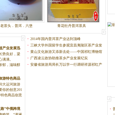
老茶头．普洱．六堡
青花牡丹普洱茶具
2014年国内普洱茶产业达到顶峰
三峡大学外国留学生参观宜昌夷陵区茶产业发
植产业发展迅
展
黄山文化旅游又添新去处——中国祁红博物馆
长势良好，梁
茶得金”
广西凌云政协助推茶乡产业发展纪实
信心满满。
安徽省旅游局局长万以学一行调研祥源祁红产
浓郁，滋味醇
业园
区旅游特色商品
和大运河旅游
赛开始了
你的创意201
游特色商品创意
之路”中俄跨境
声鸣笛，“满洲
列