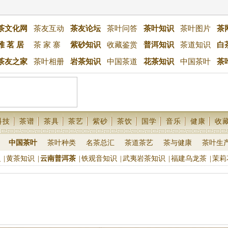
茶文化网
茶友互动
茶友论坛
茶叶问答
茶叶知识
茶叶图片
茶
雅 茗 居
茶 家 寨
紫砂知识
收藏鉴赏
普洱知识
茶道知识
白
茶友之家
茶叶相册
岩茶知识
中国茶道
花茶知识
中国茶叶
茶
科技
茶谱
茶具
茶艺
紫砂
茶饮
国学
音乐
健康
收
中国茶叶
茶叶种类
名茶总汇
茶道茶艺
茶与健康
茶叶生
识
|
黄茶知识
|
云南普洱茶
|
铁观音知识
|
武夷岩茶知识
|
福建乌龙茶
|
茉莉