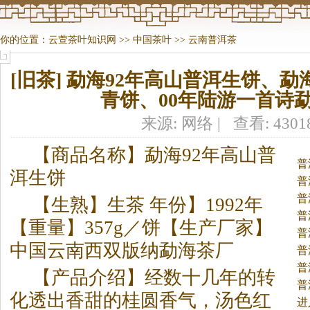
你的位置：
云萱茶叶知识网
>>
中国茶叶
>>
云南普洱茶
[旧茶] 勐海92年高山普洱生饼、勐海8
青饼、00年陆游一首诗
来源: 网络 | 查看: 430
【商品名称】勐海92年高山普
普
洱生饼
普
普
【生熟】生
茶
年份】1992年
普
【重量】357g／饼【生产厂家】
普
中国云南西双版纳勐海
茶
厂
普
普
【产品介绍】经数十几年的转
普
化透出香甜的桂圆香气，汤色红
进