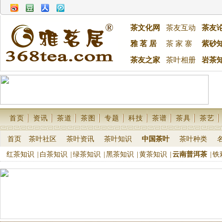
茶文化网
茶友互动
茶友
雅 茗 居
茶 家 寨
紫砂
茶友之家
茶叶相册
岩茶
首页
资讯
茶道
茶图
专题
科技
茶谱
茶具
茶艺
首页
茶叶社区
茶叶资讯
茶叶知识
中国茶叶
茶叶种类
红茶知识
|
白茶知识
|
绿茶知识
|
黑茶知识
|
黄茶知识
|
云南普洱茶
|
铁