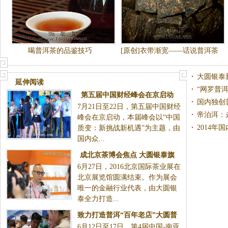
喝普洱茶的品鉴技巧
[原创]衣带渐宽——话说普洱茶
之“久食令人瘦”
大圆银泰
延伸阅读
台正式上
“网罗普
第五届中国财经峰会在京启动
上线
国内独创
7月21日至22日，第五届中国财经
大圆普洱荣获“杰出品牌形象奖”
易中心即
帝泊洱：
峰会在京启动，本届峰会以“中国
2014
质变：新挑战新机遇”为主题，由
国内众...
成北京茶博会焦点 大圆银泰旗
6月27日，2016北京国际茶业展在
下大圆普洱将试水标准化
北京展览馆圆满结束。作为展会
唯一的金融行业代表，由大圆银
泰全力打造...
致力打造普洱“百年老店”大圆普
6月12日至17日，第4届中国-南亚
洱：品质是决定走多远的关键