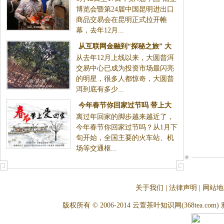
博览会暨第24届中国昆明进出口
商品交易会在昆明正式拉开帷
幕，去年12月...
从互联网金融到“探秘之旅” 大
从去年12月上线以来，大圆普洱
圆普洱如何赢得投资者的心
交易中心已成为投资市场最闪亮
的明星，很多人都惊奇，大圆普
洱到底有多少...
今年春节你回家过节吗 带上大
离过年回家的脚步越来越近了，
圆普洱也带上一份爱
今年春节你回家过节吗？从1月下
旬开始，全国主要的火车站、机
场等交通枢...
关于我们
|
法律声明
|
网站地
版权所有 © 2006-2014 云萱茶叶知识网(368tea.com) 雅