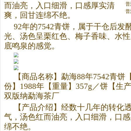
而油亮，入口细滑，口感厚实清
茶
普
普
爽，回甘连绵不绝。
92年的7542青饼，属于干仓后
光、汤色呈栗红色、梅子香味、水性
底鸣泉的感觉。
【商品名称】勐海88年7542青饼
份】1988年【重量】357g／饼【
双版纳勐海
茶
厂
【产品介绍】经数十几年的转化
气，汤色红而油亮，入口细滑，口感
绵不绝。