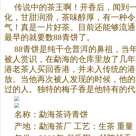
传说中的
茶
王啊！开香后，闻到
化，甘甜润滑，
茶
味醇厚，有一种令
气！真是一片好
茶
。目前还能够流通
最早的就要数88青饼了。
88青饼是纯干仓普洱的鼻祖，当
被人赏识，在勐海的仓库里放了几年
港老
茶
人买回香港，并未入传统的港
放。当他再次被人发现的时候，他的
过的人。独特的梅子香是他特有的代
名称：勐海
茶
诗青饼
产地：勐海
茶
厂 工艺：生
茶
重量：