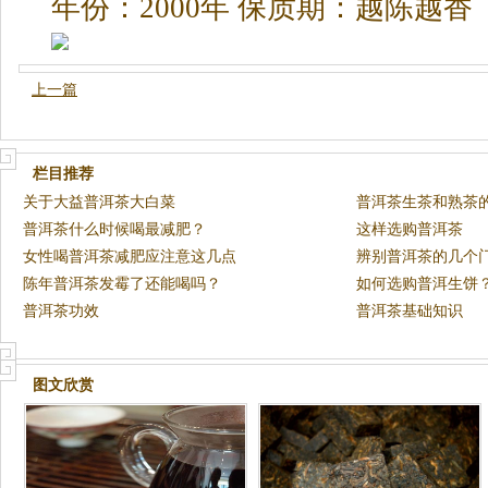
年份：2000年 保质期：越陈越香
上一篇
栏目推荐
关于大益普洱茶大白菜
普洱茶生茶和熟茶
普洱茶什么时候喝最减肥？
这样选购普洱茶
女性喝普洱茶减肥应注意这几点
辨别普洱茶的几个
陈年普洱茶发霉了还能喝吗？
如何选购普洱生饼
普洱茶功效
普洱茶基础知识
图文欣赏