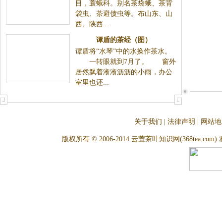
目，蓑蛾科。别名茶袋蛾、茶背
袋虫、茶避债虫等。布山东、山
西、陕西...
谭盾的茶经（图）
谭盾将“水琴”中的水换作茶水。
一转眼就到7月了。 窗外
居然飘着淅淅沥沥的小雨，办公
室里也还...
关于我们
|
法律声明
|
网站地
版权所有 © 2006-2014 云萱茶叶知识网(368tea.com) 雅