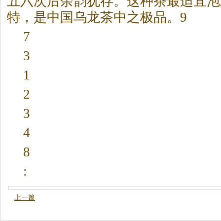
五六次后余韵犹存。这种
茶
最适宜泡
特，是中国乌龙
茶
中之极品。9
7
3
1
2
3
4
8
:
上一篇