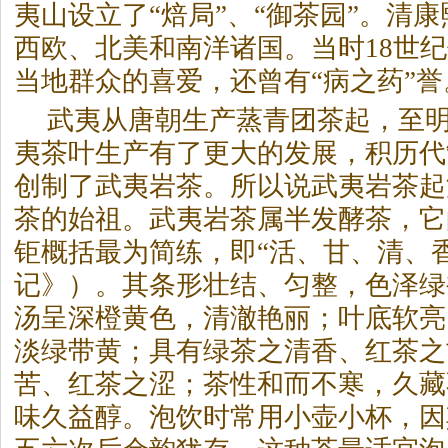
夷山设立了“焙局”、“御
茶
园”。清
西欧、北美和南洋诸国。当时18世
当地群众的喜爱，还曾有“病之药”誉
武夷从唐朝生产蒸青团
茶
起，至
夷
茶
叶生产有了更大的发展，积历代
创制了武夷岩
茶
。所以说武夷岩
茶
起
茶
的始祖。武夷岩
茶
属半发酵
茶
，它
钜概括最为简练，即“活、甘、清、
记》）。其条形壮结、匀整，色泽绿
汤呈深橙黄色，清澈艳丽；叶底软亮
淡绿带黄；具有绿
茶
之清香、红
茶
之
苦、红
茶
之涩；
茶
性和而不寒，久藏
味久益醇。泡饮时常用小壶小杯，因