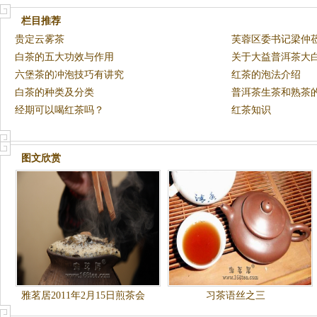
栏目推荐
贵定云雾茶
芙蓉区委书记梁仲
白茶的五大功效与作用
关于大益普洱茶大
六堡茶的冲泡技巧有讲究
红茶的泡法介绍
白茶的种类及分类
普洱茶生茶和熟茶
经期可以喝红茶吗？
红茶知识
图文欣赏
雅茗居2011年2月15日煎茶会
习茶语丝之三