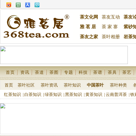
茶文化网
茶友互动
茶友
雅 茗 居
茶 家 寨
紫砂
茶友之家
茶叶相册
岩茶
首页
资讯
茶道
茶图
专题
科技
茶谱
茶具
茶艺
首页
茶叶社区
茶叶资讯
茶叶知识
中国茶叶
茶叶种类
红茶知识
|
白茶知识
|
绿茶知识
|
黑茶知识
|
黄茶知识
|
云南普洱茶
|
铁