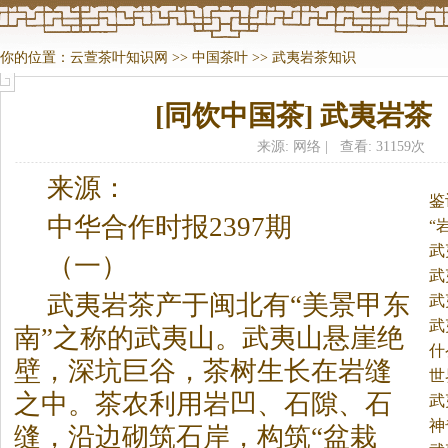
你的位置：
云萱茶叶知识网
>>
中国茶叶
>>
武夷岩茶知识
[同饮中国茶] 武夷岩茶
来源: 网络 | 查看: 31159次
来源：
鉴
中华合作时报2397期
“
武
（一）
武
武夷岩
茶
产于闽北有“美景甲东
武
武
南”之称的武夷山。
武夷山悬崖绝
什
壁，深坑巨谷，
茶
树生长在岩缝
世
之中。
茶
农利用岩凹、石隙、石
武
神
缝，沿边砌筑石岸，构筑“盆栽