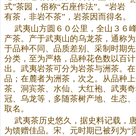
武
式”
茶
园，俗称“石座作法”。“岩岩
有
茶
，非岩不
茶
”，岩
茶
因而得名。
武夷山方圆６０公里，全山３６
产
茶
。产于武夷山的乌龙
茶
，通称为
于品种不同、品质差别、采制时期先
分类，至为严格，品种花色数以百计
出。武夷岩
茶
可分为岩
茶
与洲
茶
。在
品；在麓者为洲
茶
，次之。从品种上
茶
、洞宾
茶
、水仙、大红袍、武夷奇
冠、乌龙等，多随
茶
树产地、生态、
取名。
武夷
茶
历史悠久，据史料记载，
为馈赠佳品。宋、元时期已被列为“