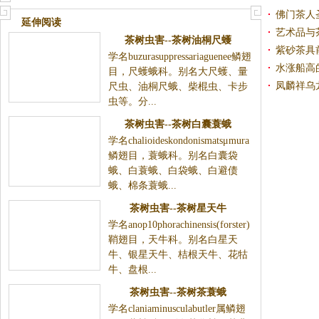
佛门茶人
延伸阅读
艺术品与
茶树虫害--茶树油桐尺蠖
紫砂茶具
学名buzurasuppressariaguenee鳞翅
水涨船高
目，尺蠖蛾科。别名大尺蠖、量
凤麟祥乌
尺虫、油桐尺蛾、柴棍虫、卡步
虫等。分...
茶树虫害--茶树白囊蓑蛾
学名chalioideskondonismatsμmura
鳞翅目，蓑蛾科。别名白囊袋
蛾、白蓑蛾、白袋蛾、白避债
蛾、棉条蓑蛾...
茶树虫害--茶树星天牛
学名anop10phorachinensis(forster)
鞘翅目，天牛科。别名白星天
牛、银星天牛、桔根天牛、花牯
牛、盘根...
茶树虫害--茶树茶蓑蛾
学名claniaminusculabutler属鳞翅