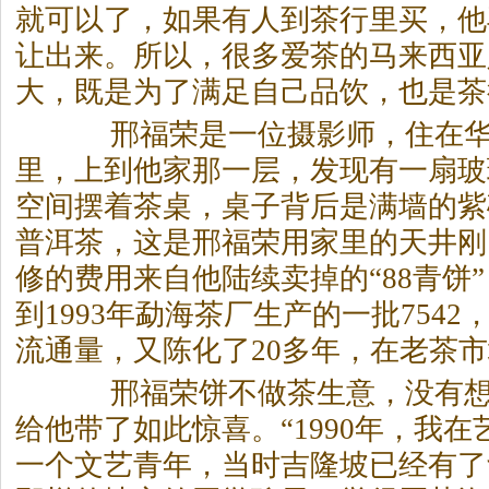
就可以了，如果有人到
茶
行里买，他
让出来。所以，很多爱
茶
的马来西亚
大，既是为了满足自己品饮，也是
茶
邢福荣是一位摄影师，住在华
里，上到他家那一层，发现有一扇玻
空间摆着
茶
桌，桌子背后是满墙的紫
普洱
茶
，这是邢福荣用家里的天井刚
修的费用来自他陆续卖掉的“88青饼”
到1993年勐海
茶
厂生产的一批7542
流通量，又陈化了20多年，在老
茶
市
邢福荣饼不做
茶
生意，没有
给他带了如此惊喜。“1990年，我
一个文艺青年，当时吉隆坡已经有了