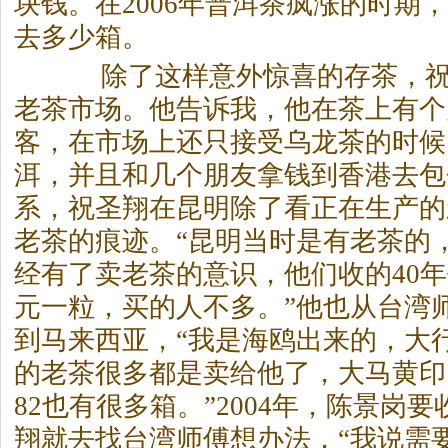
块钱。在2006年普洱
茶
疯涨的时期，
去多少箱。
除了这样意外惊喜的存
茶
，
老
茶
市场。他告诉我，他在
茶
上有个
客，在市场上还只接受乌龙
茶
的时候
洱，并且和几个朋友拿钱到香港去包
系，祝圣翔在昆明除了看正在生产的
老
茶
的痕迹。“昆明当时是有老
茶
的
经有了卖老
茶
的意识，他们收的40
元一粒，买的人不多。”他也从台湾
到马来西亚，“我是海鸥出来的，大
的老
茶
很多都是卖给他了，大马黄印
82也有很多箱。”2004年，陈景岗要
翔就去找台湾师傅想办法，“我说需