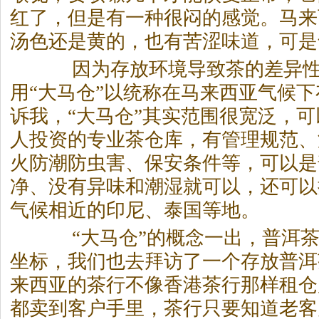
红了，但是有一种很闷的感觉。马来
汤色还是黄的，也有苦涩味道，可是
因为存放环境导致
茶
的差异
用“大马仓”以统称在马来西亚气候
诉我，“大马仓”其实范围很宽泛，可
人投资的专业
茶
仓库，有管理规范、
火防潮防虫害、保安条件等，可以是
净、没有异味和潮湿就可以，还可以
气候相近的印尼、泰国等地。
“大马仓”的概念一出，普洱
坐标，我们也去拜访了一个存放普洱
来西亚的
茶
行不像香港
茶
行那样租仓
都卖到客户手里，
茶
行只要知道老客