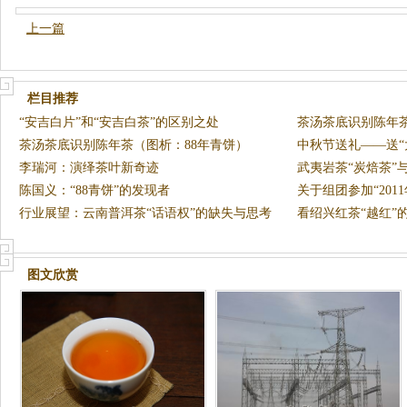
上一篇
栏目推荐
“安吉白片”和“安吉白茶”的区别之处
茶汤茶底识别陈年茶
茶汤茶底识别陈年茶（图析：88年青饼）
中秋节送礼——送“
李瑞河：演绎茶叶新奇迹
武夷岩茶“炭焙茶”
陈国义：“88青饼”的发现者
关于组团参加“20
行业展望：云南普洱茶“话语权”的缺失与思考
览会
看绍兴红茶“越红”
图文欣赏