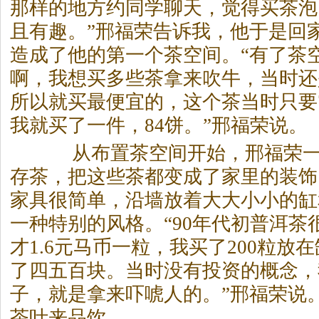
那样的地方约同学聊天，觉得买
茶
泡
且有趣。”邢福荣告诉我，他于是回
造成了他的第一个
茶
空间。“有了
茶
啊，我想买多些
茶
拿来吹牛，当时还
所以就买最便宜的，这个
茶
当时只要
我就买了一件，84饼。”邢福荣说。
从布置
茶
空间开始，邢福荣
存
茶
，把这些
茶
都变成了家里的装饰
家具很简单，沿墙放着大大小小的缸
一种特别的风格。“90年代初普洱
茶
才1.6元马币一粒，我买了200粒放
了四五百块。当时没有投资的概念，
子，就是拿来吓唬人的。”邢福荣说
茶
叶来品饮。