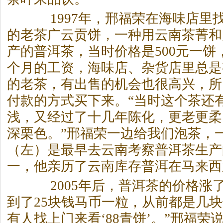
1997年，邢福荣在海味店里找
的老
茶
广云贡饼，一种用云南
茶
菁和
产的普洱
茶
，当时价格是500元一
个月的工资，海味店、杂货店里总是
的老
茶
，有出售的机会也很高兴，所
付款的方式买下来。“当时这个
茶
还
浅，又经过了十几年陈化，更老更柔
深栗色。”邢福荣一边给我们泡
茶
，
（左）是最早去云南考察普洱
茶
生产
一，他亲历了云南库存普洱在马来西
2005年后，普洱
茶
的价格涨了
到了25块钱马币一粒，从前都是几
有人找上门来看‘88青饼’。”邢福