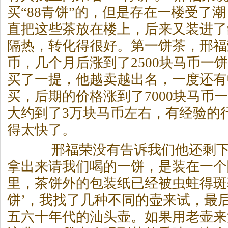
买“88青饼”的，但是存在一楼受了
直把这些
茶
放在楼上，后来又装进了
隔热，转化得很好。第一饼
茶
，邢福
币，几个月后涨到了2500块马币一
买了一提，他越卖越出名，一度还有
买，后期的价格涨到了7000块马币
大约到了3万块马币左右，有经验的
得太快了。
邢福荣没有告诉我们他还剩下几
拿出来请我们喝的一饼，是装在一个
里，
茶
饼外的包装纸已经被虫蛀得斑驳
饼’，我找了几种不同的壶来试，最后
五六十年代的汕头壶。如果用老壶来