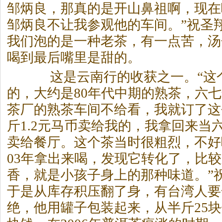
邹炳良，那真的是开山鼻祖啊，现在
邹炳良不让我参观他的车间。”祝圣
我们泡的是一种老
茶
，有一点苦，汤
喝到最后嘴里是甜的。
这是云南行的收获之一。“这
的，大约是80年代中期的熟
茶
，六七
茶
厂的熟
茶
车间不给看，我就订了这
斤1.2元马币卖给我的，我拿回来当
卖给餐厅。这个
茶
当时很粗烈，不好
03年拿出来喝，发现它转化了，比
香，就是小孩子身上的那种味道。”
于是从库存积压翻了身，有台湾人要
绝，他用罐子包装起来，从半斤25块