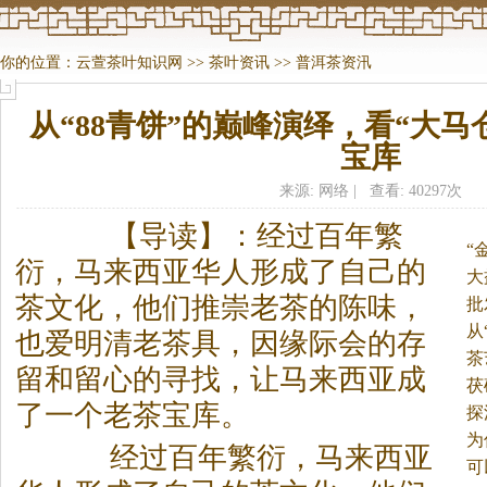
你的位置：
云萱茶叶知识网
>>
茶叶资讯
>>
普洱茶资汛
从“88青饼”的巅峰演绎，看“大马
宝库
来源: 网络 | 查看: 40297次
【导读】：经过百年繁
“
衍，马来西亚华人形成了自己的
大
茶
文化，他们推崇老
茶
的陈味，
批
饼
从
也爱明清老
茶
具，因缘际会的存
茶
留和留心的寻找，让马来西亚成
茯
了一个老
茶
宝库。
探
为
经过百年繁衍，马来西亚
可