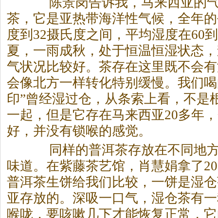
陈景岗告诉我，马来西亚的气
茶
，它是亚热带海洋性气候，全年的
度到32摄氏度之间，平均湿度在60到
夏，一雨成秋，处于恒温恒湿状态，
气状况比较好。
茶
存在这里既不会有
会像北方一样转化特别缓慢。我们喝
印”曾经湿过仓，从条索上看，不是
一起，但是它存在马来西亚20多年
好，并没有锁喉的感觉。
同样的普洱
茶
存放在不同地
味道。在紫藤
茶
艺馆，肖慧娟拿了20
普洱
茶
生饼给我们比较，一饼是湿仓
亚存放的。深吸一口气，湿仓
茶
有一
喉咙，要咳嗽几下才能恢复正常，它