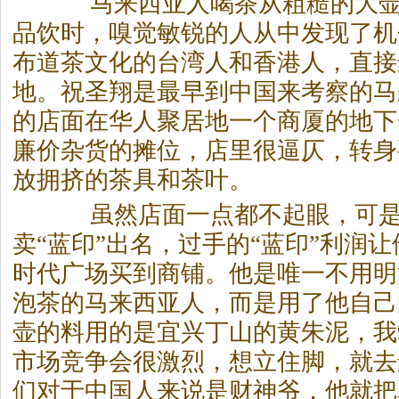
马来西亚人喝
茶
从粗糙的大
品饮时，嗅觉敏锐的人从中发现了机
布道
茶
文化的台湾人和香港人，直接
地。祝圣翔是最早到中国来考察的马
的店面在华人聚居地一个商厦的地下
廉价杂货的摊位，店里很逼仄，转身
放拥挤的
茶
具和
茶
叶。
虽然店面一点都不起眼，可是
卖“蓝印”出名，过手的“蓝印”利润
时代广场买到商铺。他是唯一不用明
泡
茶
的马来西亚人，而是用了他自己
壶的料用的是宜兴丁山的黄朱泥，我
市场竞争会很激烈，想立住脚，就去进
们对于中国人来说是财神爷，他就把