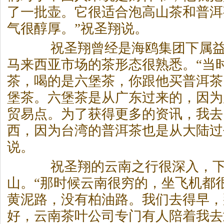
了一批壶。它很适合泡高山
茶
和普洱
气很醇厚。”祝圣翔说。
祝圣翔曾经是海鸥集团下属益
马来西亚市场的
茶
形态很熟悉。“当
茶
，喝的是六堡
茶
，你跟他买普洱
茶
堡
茶
。六堡
茶
是从广东过来的，因为
贸易点。为了获得更多的资讯，我去
西，因为台湾的普洱
茶
也是从大陆过
说。
祝圣翔的云南之行很深入，下
山。“那时候云南很穷的，坐飞机都
黄泥路，没有柏油路。我们去得早，
好，云南
茶
叶公司专门有人陪着我去