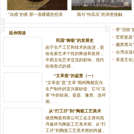
“冻感”的夜 那一壶暖暖的煎茶
我与“特高压”的亲密接触
带“泪痕”
延伸阅读
官窑瓷器
藏界黑马
民国“御瓷”的发展史
台湾冻顶乌
由于生产工艺和技术的改进，瓷绘名家艺术个性的释放
茶道文化|
和发挥，中西文化艺术交流的影响，现代绘画形式的
感...
“文革壶”的鉴赏（一）
“文革壶”是“文革”期间陶都宜兴生产制作的宜兴紫砂
壶。它与“文革”中的绘画、瓷器、像章、连环画、...
从“打工仔”到“陶瓷工艺美术
德堡陶瓷有限公司工会主席何燕丹被评为陶瓷工艺美术
师”的故事
师。从“打工仔”到陶瓷工艺美术师的跨越，在瓷都德...