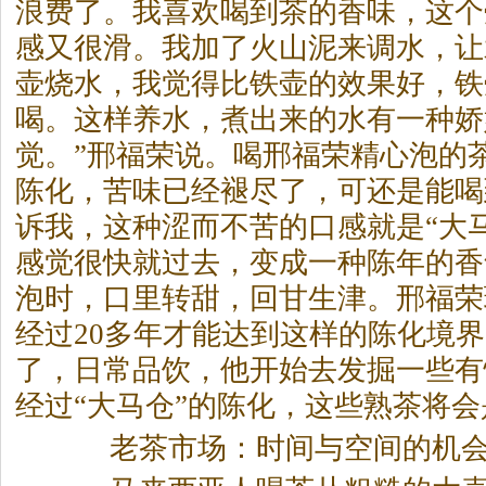
浪费了。我喜欢喝到
茶
的香味，这个
感又很滑。我加了火山泥来调水，让
壶烧水，我觉得比铁壶的效果好，铁
喝。这样养水，煮出来的水有一种娇
觉。”邢福荣说。喝邢福荣精心泡的
陈化，苦味已经褪尽了，可还是能喝
诉我，这种涩而不苦的口感就是“大
感觉很快就过去，变成一种陈年的香
泡时，口里转甜，回甘生津。邢福荣
经过20多年才能达到这样的陈化境
了，日常品饮，他开始去发掘一些有
经过“大马仓”的陈化，这些熟
茶
将会
老
茶
市场：时间与空间的机