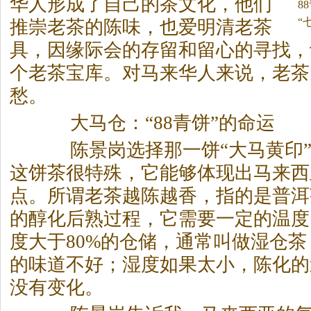
华人形成了自己的
茶
文化，他们
8
注
“
推崇老
茶
的陈味，也爱明清老
茶
具，因缘际会的存留和留心的寻找，
个老
茶
宝库。对马来华人来说，老
茶
愁。
大马仓：“88青饼”的命运
陈景岗选择那一饼“大马黄印”
这饼
茶
很特殊，它能够体现出马来西
点。所谓老
茶
越陈越香，指的是普洱
的醇化后熟过程，它需要一定的温度
度大于80%的仓储，通常叫做湿仓
茶
的味道不好；湿度如果太小，陈化的
没有变化。