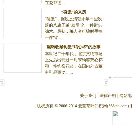
“碰瓷”的来历
“碰瓷”，据说是清朝末年一些没落的
八旗子弟“发明”的一种街头骗术。最初，骗人者行骗时
手捧一件“名...
辗转收藏钧瓷“鸡心杯”的故事
本世纪二十年代，北京文物市场上先后出现过一对宋钧
窑鸡心杯和一件钧窑花盆，在国内外古董中引起轰
动。...
关于我们
|
法律声明
|
网站地
版权所有 © 2006-2014 云萱茶叶知识网(368tea.com) 雅