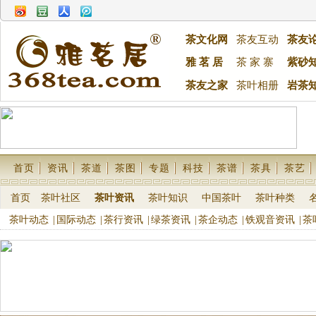
茶文化网
茶友互动
茶友
雅 茗 居
茶 家 寨
紫砂
茶友之家
茶叶相册
岩茶
首页
资讯
茶道
茶图
专题
科技
茶谱
茶具
茶艺
首页
茶叶社区
茶叶资讯
茶叶知识
中国茶叶
茶叶种类
茶叶动态
|
国际动态
|
茶行资讯
|
绿茶资讯
|
茶企动态
|
铁观音资讯
|
茶