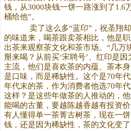
钱，从3000块钱一饼一路涨到了1.
桶给他”。
卖了这么多“蓝印”，祝圣翔却讲
的味道来，喝
茶
跟卖
茶
相比，他是职
出
茶
来观察
茶
文化和
茶
市场。“几万
掰来喝？从前买‘宋聘号’、红印是因
主流，他们是喜欢
茶
的内蕴、
茶
本身
是口味，而是稀缺性。这个是70年
年代末的
茶
，作为消费者他选70年
这样？是这些年做
茶
的人推动的，他
能喝的古董，要越陈越香越有投资价值
有人懂得单一
茶
菁古树
茶
，现在一饼
钱，还是因为稀缺性，
茶
的文化变了