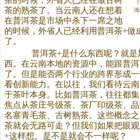
茶
的时候，外省人已经在做古树
《
茶
的熟
茶
了。当云南人还在想着
浅
在普洱
茶
是市场中杀下一席之地
的时候，外省人已经利用普洱
茶
+做
了。
普洱
茶
+是什么东西呢？就是
西。在云南本地的资源中，能跟普洱
了。但是能否两个行业的跨界形成一
看创新能力。在以往，我们看待云南
于
茶
叶本身。比如普洱
茶
，往往都集
焦点从
茶
庄号级
茶
、
茶
厂印级
茶
、品
名寨青毛
茶
、古树熟
茶
。这些概念之
茶
就会无路可走？但我们如果把眼观
+这样想。是不是就会不一样呢？