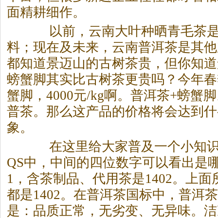
面精耕细作。
以前，云南大叶种晒青毛
茶
料；现在及未来，云南普洱
茶
是其他
都知道景迈山的古树
茶
贵，但你知道
螃蟹脚其实比古树
茶
更贵吗？今年春
蟹脚，4000元/kg啊。普洱
茶
+螃蟹
普
茶
。那么这产品的价格将会达到什
象。
在这里给大家普及一个小知识
QS中，中间的四位数字可以看出是
1，含
茶
制品、代用
茶
是1402。上
都是1402。在普洱
茶
国标中，普洱
茶
是：品质正常，无劣变、无异味。洁