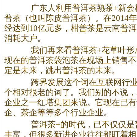
广东人利用普洱
茶
熟
茶
+新
普
茶
（也叫陈皮普洱
茶
）。在2014
经达到10亿元多，柑普
茶
是云南普洱
消耗大户。
我们再来看普洱
茶
+花草叶形
现在的普洱
茶
袋泡
茶
在现场上销售不
定是未来，跳出普洱
茶
的未来。
跨界发展这个词在互联网行业
个相对很老的词了。我们别的不说，
企业之一红塔集团来说。它现在已有
企、
茶
企等等多个行业企业。
普洱
茶
+的时代，已不仅仅是
丰富，但很多新进企业往往都盯着相