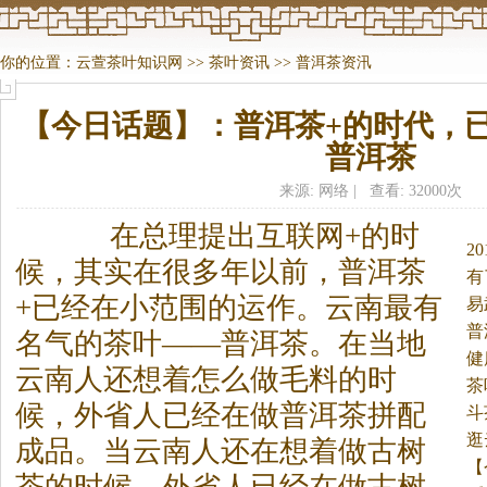
你的位置：
云萱茶叶知识网
>>
茶叶资讯
>>
普洱茶资汛
【今日话题】：普洱茶+的时代，
普洱茶
来源: 网络 | 查看: 32000次
在总理提出互联网+的时
2
候，其实在很多年以前，普洱
茶
有
+已经在小范围的运作。
云南最有
易
普
名气的
茶
叶——普洱
茶
。在当地
健
云南人还想着怎么做毛料的时
茶
候，外省人已经在做普洱
茶
拼配
斗
店
逛
成品。当云南人还在想着做古树
【