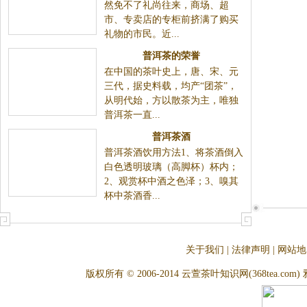
龙年的保健礼品成了现在消费者
春节将至，礼仪之邦的中国人自然免不了礼尚往来，商
普遍关心的话题
场、超市、专卖店的专柜前挤满了购买礼物的市民。
近...
普洱茶的荣誉
在中国的茶叶史上，唐、宋、元三
代，据史料载，均产“团茶”，从明代始，方以散茶为
主，唯独普洱茶一直...
普洱茶酒
普洱茶酒饮用方法1、将茶酒倒入白色透
明玻璃（高脚杯）杯内；2、观赏杯中酒之色泽；3、嗅
其杯中茶酒香...
关于我们
|
法律声明
|
网站地
版权所有 © 2006-2014 云萱茶叶知识网(368tea.com) 雅