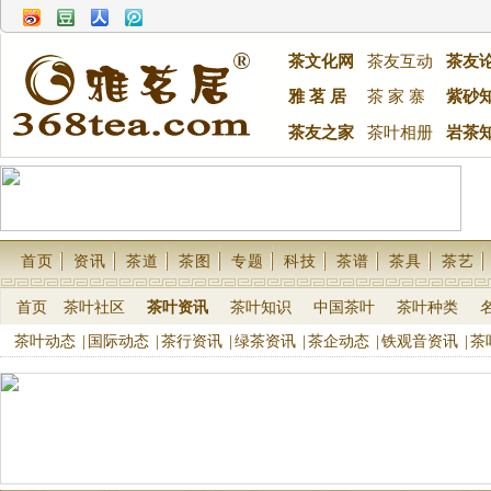
茶文化网
茶友互动
茶友
雅 茗 居
茶 家 寨
紫砂
茶友之家
茶叶相册
岩茶
首页
资讯
茶道
茶图
专题
科技
茶谱
茶具
茶艺
首页
茶叶社区
茶叶资讯
茶叶知识
中国茶叶
茶叶种类
茶叶动态
|
国际动态
|
茶行资讯
|
绿茶资讯
|
茶企动态
|
铁观音资讯
|
茶