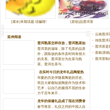
[灌水]本期话题:话煸情!
[原创]品普洱茶
云南普洱
延伸阅读
传统普洱
普洱茶是
普洱熟茶怎样存放，普洱熟茶如
茶糕|茶
普洱茶的滋味，除了毛茶的品质外，跟陈放的条件及时
何保存
普洱茶制
间有很大的关系。普洱茶分为生茶与熟茶。普洱生茶
与...
在实时今日的龙年礼品陶瓷热
华夏的历史伴随着陶瓷的历史。而且大家都知道陶瓷作
中，出现了人养瓷，瓷养人的局
为技术和艺术，以自己的顽强不屈的生命力千百年来
面
不...