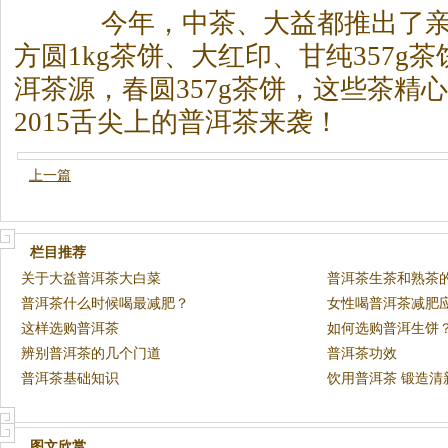
今年，中
茶
、大益都推出了
方圆1kg
茶
饼、大红印、甘纯357g
茶
洱
茶
源，春圆357g
茶
饼，这些
茶
精心
2015舌尖上的普洱
茶
来袭！
上一篇
栏目推荐
关于大益普洱茶大白菜
普洱茶生茶和熟茶
普洱茶什么时候喝最减肥？
女性喝普洱茶减肥
这样选购普洱茶
如何选购普洱生饼
辨别普洱茶的几个门道
普洱茶功效
普洱茶基础知识
饮用普洱茶 锻造清
图文欣赏