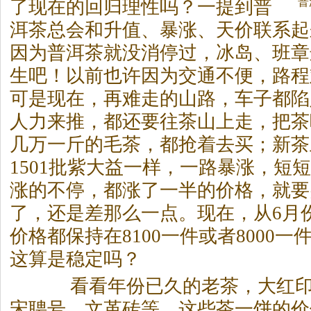
普
了现在的回归理性吗？一提到普
洱
茶
总会和升值、暴涨、天价联系起
因为普洱
茶
就没消停过，冰岛、班章
生吧！以前也许因为交通不便，路程
可是现在，再难走的山路，车子都陷
人力来推，都还要往
茶
山上走，把
茶
几万一斤的毛
茶
，都抢着去买；新
茶
1501批紫大益一样，一路暴涨，短
涨的不停，都涨了一半的价格，就要突
了，还是差那么一点。现在，从6月
价格都保持在8100一件或者8000
这算是稳定吗？
看看年份已久的老
茶
，大红印
宋聘号、文革砖等，这些
茶
一饼的价