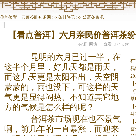
你的位置：
云萱茶叶知识网
>>
茶叶资讯
>>
普洱茶资汛
【看点普洱】六月亲民价普洱茶纷
来源: 网络 | 查看: 37437次
昆明的六月已过一半，在
有
这半个月里，好几天都是雨天，
易
而这几天更是太阳不出，天空阴
2
【
蒙蒙的，雨也没下，可这样的天
《
气更是显得闷热。
不知道其它地
茶
方的气候是怎么样的呢？
【
斗
普洱
茶
市场现在也不景气
店
【
啊，前几年的一直暴涨，而迎来
普