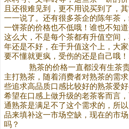
且还很难见到，更不用说买到了，其
一一说了。还有很多
茶
企的陈年
茶
，
一饼
茶
的价格也不低哦！谁也不知道
这么大，不是每个
茶
都有升值空间，
年还是不好，在于升值这个上，大家
要不懂就更疯，受伤的还是自己哦！
熟
茶
的价格一直都没有生
茶
主打熟
茶
，随着消费者对熟
茶
的需求
些追求高品质口感比较好的熟
茶
爱好
希望在口感上做升级的老
茶
客而言，
通熟
茶
是满足不了这个需求的，所以
品来填补这一市场空缺，现在的市场
吗？