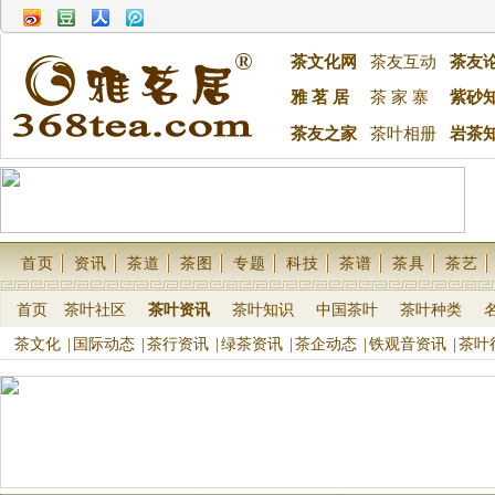
茶文化网
茶友互动
茶友
雅 茗 居
茶 家 寨
紫砂
茶友之家
茶叶相册
岩茶
首页
资讯
茶道
茶图
专题
科技
茶谱
茶具
茶艺
首页
茶叶社区
茶叶资讯
茶叶知识
中国茶叶
茶叶种类
茶文化
|
国际动态
|
茶行资讯
|
绿茶资讯
|
茶企动态
|
铁观音资讯
|
茶叶