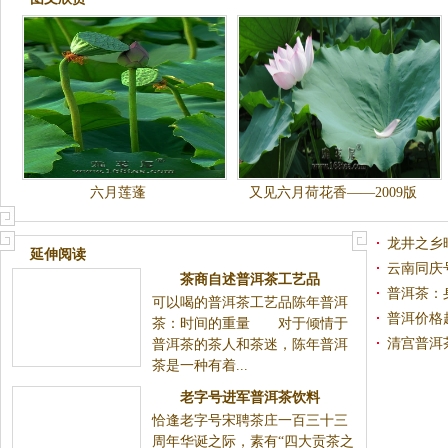
六月莲蓬
又见六月荷花香——2009版
龙井之乡
延伸阅读
创业（图
云南同庆
茶商自述普洱茶工艺品
普洱茶：
可以喝的普洱茶工艺品陈年普洱
普洱价格
茶：时间的重量 对于倾情于
清宫普洱
普洱茶的茶人和茶迷，陈年普洱
茶是一种有着...
老字号进军普洱茶饮料
恰逢老字号宋聘茶庄一百三十三
周年华诞之际，素有“四大贡茶之