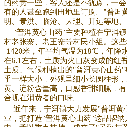
的药贵一些，客人还是不犹豫，一会
有的人甚至跑到田地里订购。"普洱
明、景洪、临沧、大理、开远等地。
"普洱黄心山药"主要种植在宁洱
村老张寨、老王寨等村民小组。这些地
-1420米，年平均气温为18℃，年降水
在6.1左右，土质为火山灰变成的红
土质、气候种植出的"普洱黄心山药
乎一样大小，外观呈细小长圆柱形，
黄、淀粉含量高，口感香甜细腻，有
合现在消费者的口味。
近年来，宁洱镇大力发展"普洱黄
业，把打造"普洱黄心山药"这品牌