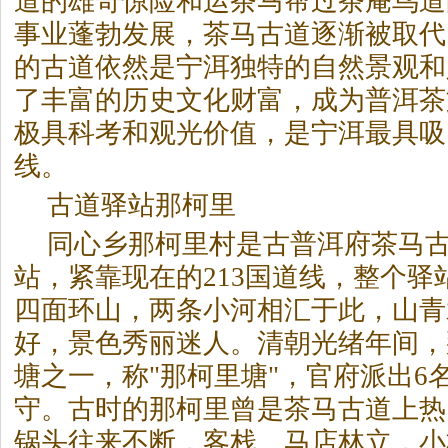
道的雄奇惊险和运
茶
马帮过
茶
庵鸟道
事业蓬勃发展，
茶
马古道逐渐被取代
的古道依然是宁洱独特的自然景观和
了丰富的历史文化财富，成为普洱
茶
极具科考和观光价值，是宁洱最具吸
线。
古道驿站那柯里
同心乡那柯里村是古普洱府
茶
马
站，紧靠现在的213国道线，整个驿
四面环山，两条小河相汇于此，山青
好，景色秀丽迷人。清朝光绪年间，
塘之一，称"那柯里塘"，官府派出6
守。古时的那柯里曾是
茶
马古道上热
锅头往来不断，客栈、马店林立，小