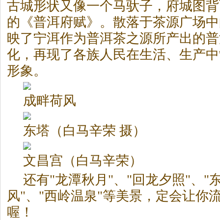
古城形状又像一个马驮子，府城图背
的《普洱府赋》。散落于
茶
源广场中
映了宁洱作为普洱
茶
之源所产出的普
化，再现了各族人民在生活、生产中
形象。
成畔荷风
东塔（白马辛荣 摄）
文昌宫（白马辛荣）
还有"龙潭秋月"、"回龙夕照"、"
风"、"西岭温泉"等美景，定会让你
喔！