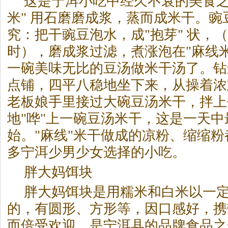
这是宁洱小吃中经久不衰的美食之
米" 用石磨磨成浆，蒸而成米干。
究：把干豌豆泡水，成"抱芽" 状，
时），磨成浆过滤，煮涨泡在"麻线
一碗美味无比的豆汤做米干汤了。钻
点铺，四平八稳地坐下来，从操着浓
老板娘手里接过大碗豆汤米干，拌上
地"哗"上一碗豆汤米干，这是一天
始。"麻线"米干做成的凉粉、缩缩
多宁洱少男少女选择的小吃。
胖大妈饵块
胖大妈饵块是用糯米和白米以一
的，有圆形、方形等，因口感好，携
而倍受欢迎，是宁洱县的品牌食品之