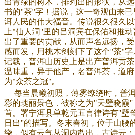
出青绿的树木，排列出的形状，从远
书的"
茶
"字！据说，这一奇观由来已
洱人民的伟大福音。传说很久很久以
上"仙人洞"里的吕洞宾在保佑和推动
出了重要的贡献，从而声名远扬，受
感而发，用桃木剑刻下了这个"
茶
"
记载，普洱山历史上是出产普洱贡
茶
温味重，异于他产，名普洱
茶
，道府
为"众
茶
之冠"。
每当晨曦初照，薄雾缭绕时，普
彩的瑰丽景色，被称之为"天壁晓霞"
首。署宁洱县单乾元五言律诗有"壁
日出"的描写。冬末春初，位于山腰
绕，似有云气从洞内散出，古诗云：