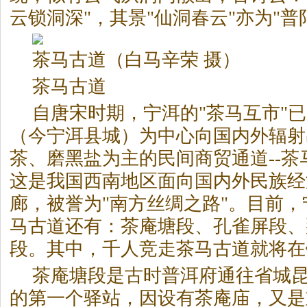
云锁洞深"，其景"仙洞春云"亦为"普
茶
马古道（白马辛荣 摄）
茶
马古道
自唐宋时期，宁洱的"
茶
马互市"
（今宁洱县城）为中心向国内外辐射
茶
、磨黑盐为主的民间商贸通道--
茶
这是我国西南地区面向国内外民族经
廊，被誉为"南方丝绸之路"。目前
马古道还有：
茶
庵塘段、孔雀屏段、
段。其中，千人竞走
茶
马古道就将在
茶
庵塘段是古时普洱府通往省城
的第一个驿站，因设有
茶
庵庙，又是