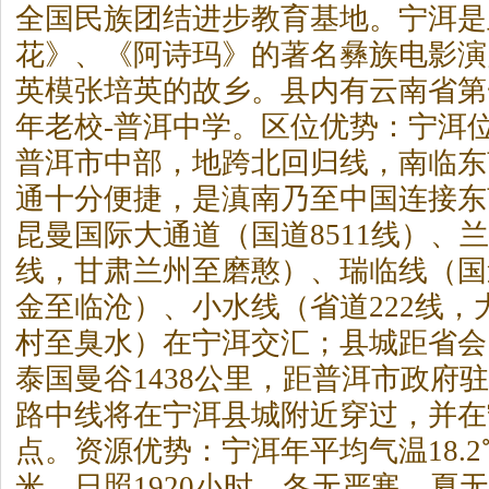
全国民族团结进步教育基地。宁洱是
花》、《阿诗玛》的著名彝族电影演
英模张培英的故乡。县内有云南省第
年老校-普洱中学。区位优势：宁洱
普洱市中部，地跨北回归线，南临东
通十分便捷，是滇南乃至中国连接东
昆曼国际大通道（国道8511线）、兰
线，甘肃兰州至磨憨）、瑞临线（国道
金至临沧）、小水线（省道222线，
村至臭水）在宁洱交汇；县城距省会昆
泰国曼谷1438公里，距普洱市政府驻
路中线将在宁洱县城附近穿过，并在
点。资源优势：宁洱年平均气温18.2
米，日照1920小时，冬无严寒、夏