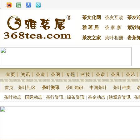
茶文化网
茶友互动
茶友
雅 茗 居
茶 家 寨
紫砂
茶友之家
茶叶相册
岩茶
首页
资讯
茶道
茶图
专题
科技
茶谱
茶具
茶艺
首页
茶叶社区
茶叶资讯
茶叶知识
中国茶叶
茶叶种类
茶叶动态
|
国际动态
|
茶行资讯
|
绿茶资讯
|
茶企动态
|
铁观音资讯
|
茶