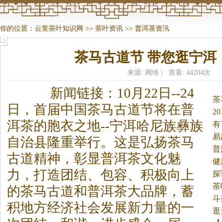
你的位置：
云萱茶叶知识网
>>
茶叶资讯
>>
普洱茶资汛
茶马古道节 带您逛宁洱
来源: 网络 | 查看: 44204次
新闻链接：10月22日--24
茶
日，首届中国
茶
马古道节将在普
2
洱
茶
的胞衣之地--宁洱哈尼族彝族
有
易
自治县隆重举行。
这是弘扬
茶
马
普
古道精神，彰显普洱
茶
文化魅
健
力，打造团结、包容、积极向上
探
茶
的
茶
马古道和普洱
茶
大品牌，蓄
斗
积地方经济社会发展新力量的一
店
逛