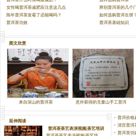
女性喝普洱茶减肥应注意这几点
辨别普洱茶的几个
陈年普洱茶发霉了还能喝吗？
如何选购普洱生饼
普洱茶功效
普洱茶基础知识
图文欣赏
来自深山的普洱茶
意外获得的无量山手工普洱
茶！！中午品尝，敬请期待~~
普洱价格
延伸阅读
清宫普洱
普洱茶茶艺表演视频|茶艺培训
普洱茶功
普洱茶茶艺表演视频|茶艺培