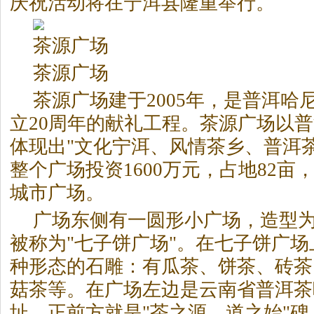
庆祝活动将在宁洱县隆重举行。
茶
源广场
茶
源广场
茶
源广场建于2005年，是普洱哈
立20周年的献礼工程。
茶
源广场以普
体现出"文化宁洱、风情
茶
乡、普洱
整个广场投资1600万元，占地82亩
城市广场。
广场东侧有一圆形小广场，造型
被称为"七子饼广场"。在七子饼广
种形态的石雕：有瓜
茶
、饼
茶
、砖
茶
菇
茶
等。在广场左边是云南省普洱
茶
址，正前方就是"
茶
之源、道之始"碑