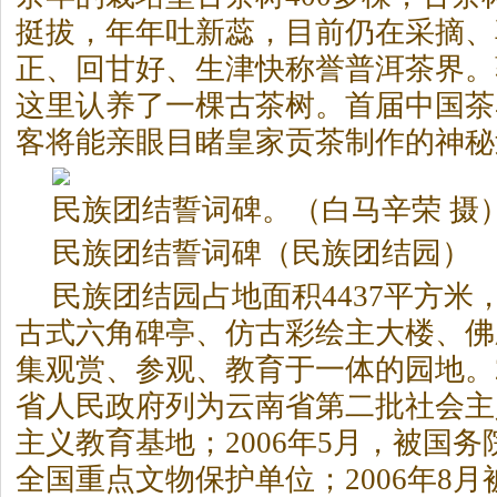
挺拔，年年吐新蕊，目前仍在采摘、
正、回甘好、生津快称誉普洱
茶
界。
这里认养了一棵古
茶
树。首届中国
茶
客将能亲眼目睹皇家贡
茶
制作的神秘
民族团结誓词碑。（白马辛荣 摄
民族团结誓词碑（民族团结园）
民族团结园占地面积4437平方米
古式六角碑亭、仿古彩绘主大楼、佛
集观赏、参观、教育于一体的园地。2
省人民政府列为云南省第二批社会主
主义教育基地；2006年5月，被国
全国重点文物保护单位；2006年8月