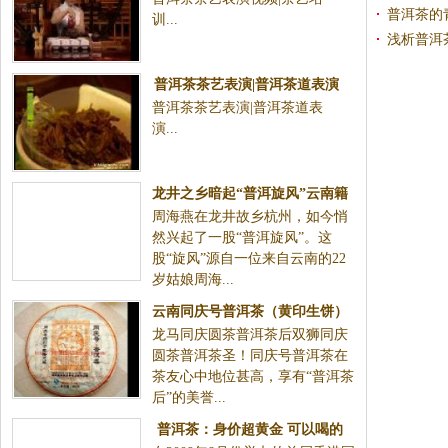
普洱茶的
训...
浅析普洱
普洱茶茶艺表演|普洱茶道表演
普洱茶茶艺表演|普洱茶道表
演...
龙井之乡暗起“普洱旋风”云南籍
周海燕在龙井故乡杭州，如今悄
女大学生在杭创业（图）
然兴起了一股“普洱旋风”。这
股“旋风”源自一位来自云南的22
岁姑娘周海...
云南同庆号普洱茶（黄印生饼）
龙马同庆圆茶普洱茶后双狮同庆
圆茶普洱茶圣！同庆号普洱茶在
茶友心中地位甚高，享有“普洱茶
后”的美誉...
普洱茶：身价超黄金 可以喝的