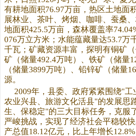
有耕地面积76.97万亩，热区土地面
展林业、
茶
叶、烤烟、咖啡、蚕桑、
地面积425.5万亩，森林覆盖率74.0
076万立方米；水能蕴藏量达53.7万
千瓦；矿藏资源丰富，探明有铜矿（
矿（储量492.4万吨）、铁矿（储量1
（储量3899万吨）、铅锌矿（储量1
源。
2009年，县委、政府紧紧围绕"
农业兴县、旅游文化活县"的发展思
生、保稳定"的三大目标任务，克服
严峻挑战，实现了经济社会平稳较快
产总值18.12亿元，比上年增长12.