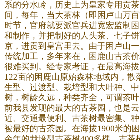
系的分水岭，历史上为皇家专用贡
茶
间，每年，当大
茶
林（即困卢山万亩
时节，官府就要派官兵进宽宏监制困
和制作，并把制好的人头
茶
、七子饼
京，进贡到皇宫里去。由于困卢山一
传统加工，多年来在，困鹿山古
茶
价
很难买到。经专家考证，在最高海拔22
122亩的困鹿山原始森林地域内，散
生型、过渡型、栽培型和大叶种、中
树，树龄久远，种类齐全，可谓
茶
叶
前我县发现的最大的古
茶
园，也是云
近、交通最便利、古
茶
树最密集、种
被最好的古
茶
园。在海拔1900米的困
余年的栽培型古
茶
树400多棵，古
茶