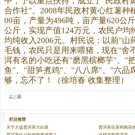
中，予以重点扶持，成立了"民政村
合作社"。2008年民政村黄心红薯种
00亩，产量为496吨，亩产量620公斤
公斤，实现产值124万元，农民户均纯
均纯收入2006元。村民说：以前"山
毛钱，农民只是用来喂猪，现在"舍
洱有名的小吃还有"磨黑槟榔芋"、"
鱼"、"甜笋煮鸡"、"八八席"、"六
够，忘不了！（徐培春 收集整理）
上一篇
栏目推荐
关于大益普洱茶大白菜
普洱茶生茶和熟茶
普洱茶什么时候喝最减肥？
这样选购普洱茶