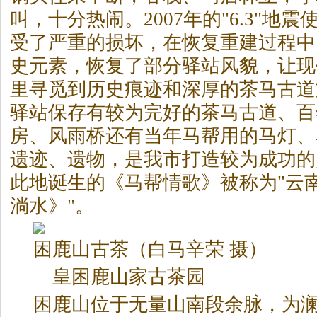
叫，十分热闹。2007年的"6.3"地震
受了严重的损坏，在恢复重建过程中
史元素，恢复了部分驿站风貌，让现
里寻觅到历史痕迹和深厚的
茶
马古道
驿站保存有较为完好的
茶
马古道、百
房、风雨桥还有当年马帮用的马灯、
遗迹、遗物，是我市打造较为成功的
此地诞生的《马帮情歌》被称为"云
淌水》"。
困鹿山古
茶
（白马辛荣 摄）
皇困鹿山家古
茶
园
困鹿山位于无量山南段余脉，为