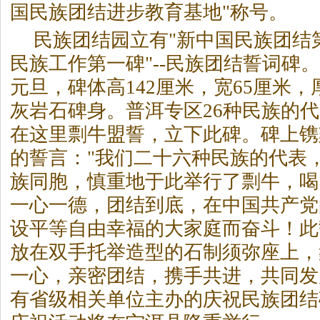
国民族团结进步教育基地"称号。
民族团结园立有"新中国民族团结第
民族工作第一碑"--民族团结誓词碑。
元旦，碑体高142厘米，宽65厘米，
灰岩石碑身。普洱专区26种民族的
在这里剽牛盟誓，立下此碑。碑上镌
的誓言："我们二十六种民族的代表
族同胞，慎重地于此举行了剽牛，喝
一心一德，团结到底，在中国共产党
设平等自由幸福的大家庭而奋斗！此
放在双手托举造型的石制须弥座上，
一心，亲密团结，携手共进，共同发展
有省级相关单位主办的庆祝民族团结