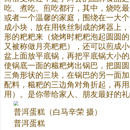
吃、煮吃、煎吃都行，其中，烧吃最
或者一个温馨的家庭，围绕在一大个
成小块，放在用铁丝制成的烤器上，
形的粑粑来（烧烤时粑粑泡起圆圆的
又被称做月亮粑粑），还可以煎成小
盆上面放平底锅，再把平底锅大小的
使锅底一面的糍粑烤出锅巴，把圆圆
三角形状的三块，在锅巴的另一面加
配料，糍粑的三边角对角折起，再用
用）。是你带给家人、朋友最好的礼
普洱蛋糕（白马辛荣 摄）
普洱蛋糕