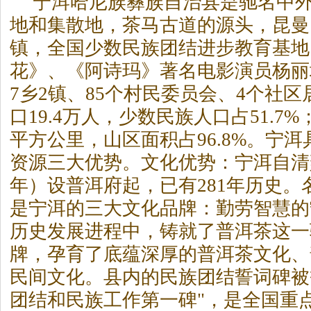
宁洱哈尼族彝族自治县是驰名中外
地和集散地，
茶
马古道的源头，昆曼
镇，全国少数民族团结进步教育基地
花》、《阿诗玛》著名电影演员杨丽
7乡2镇、85个村民委员会、4个社
口19.4万人，少数民族人口占51.7%
平方公里，山区面积占96.8%。宁
资源三大优势。文化优势：宁洱自清雍
年）设普洱府起，已有281年历史。
是宁洱的三大文化品牌：勤劳智慧的
历史发展进程中，铸就了普洱
茶
这一
牌，孕育了底蕴深厚的普洱
茶
文化、
民间文化。县内的民族团结誓词碑被
团结和民族工作第一碑"，是全国重