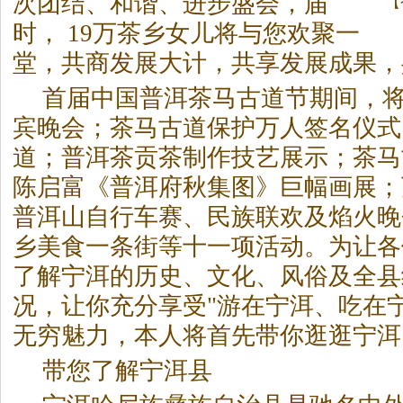
次团结、和谐、进步盛会，届
【
时， 19万
茶
乡女儿将与您欢聚一
堂，共商发展大计，共享发展成果，
首届中国普洱
茶
马古道节期间，
宾晚会；
茶
马古道保护万人签名仪式
道；普洱
茶
贡
茶
制作技艺展示；
茶
马
陈启富《普洱府秋集图》巨幅画展；
普洱山自行车赛、民族联欢及焰火晚
乡美食一条街等十一项活动。为让各
了解宁洱的历史、文化、风俗及全县
况，让你充分享受"游在宁洱、吃在
无穷魅力，本人将首先带你逛逛宁洱
带您了解宁洱县