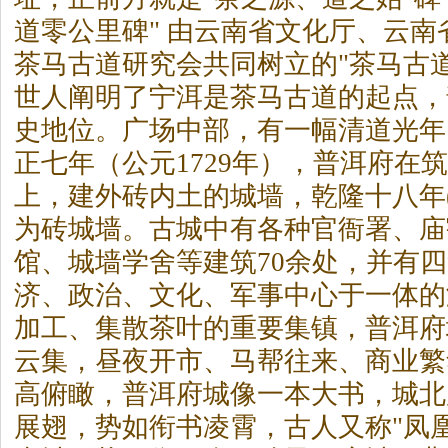
道零公里碑" 由云南省文化厅、云
茶
马古道研究会共同树立的"
茶
马古
世人阐明了宁洱是
茶
马古道的起点，
史地位。广场中部，有一幅清道光年
正七年（公元1729年），普洱府在
上，建外砖内土的城墙，乾隆十八年(公
为砖城墙。古城中有各种官衙署、庙
馆、城墙学舍等建筑70余处，并有
济、政治、文化、军事中心于一体的
加工、集散
茶
叶的重要集镇，普洱府
云集，昼夜开市、马帮往来、商业繁
高俯瞰，普洱府城像一本大书，城北
展翅，势如衔书凌霄，古人又称"凤