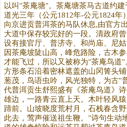
以叫"
茶
庵塘"。
茶
庵塘
茶
马古道约建
道光三年（公元1812年-公元1824
向京进贡普洱
茶
的马队休息,由官方
大道中保存较完好的一段。清政府曾
设有接官厅、普济寺、和尚庙、尼姑
因
茶
庵坡陡山高，峰危路险，古木参
才能飞过，所以又被称为"
茶
庵鸟道
方形条石沿着密林遮盖的山冈箐头铺
葱茂，鸟语虫吟，风光独特，为古"
代普洱贡生舒熙盛有《
茶
庵鸟道》诗
雄边，一路青云直上天。木叶轻风猿
蹄前。山坡晓度荒村月，石栈春含野
此去，莺声催送祖生鞭。"诗句生动