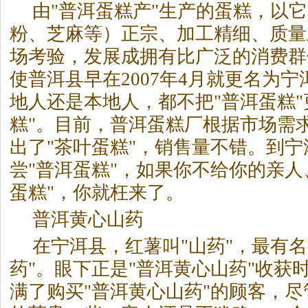
由"普洱蛋糕产"生产的蛋糕，以
粉、芝麻等）正宗、加工精细、质量
场考验，发展成拥有比广泛的消费群
使普洱县早在2007年4月就更名为
地人还是本地人，都不把"普洱蛋糕"
糕"。目前，普洱蛋糕厂根据市场需
出了"
茶
叶蛋糕"，销售量不错。到宁
尝"普洱蛋糕"，如果你不给你的亲人
蛋糕"，你就枉来了。
普洱黄心山药
在宁洱县，红薯叫"山药"，最有名
药"。眼下正是"普洱黄心山药"收获
满了购买"普洱黄心山药"的顾客，