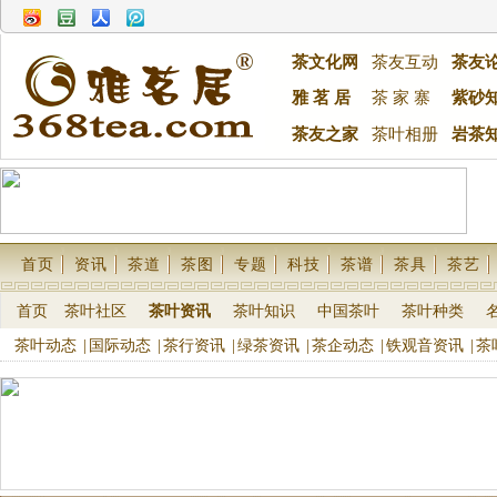
茶文化网
茶友互动
茶友
雅 茗 居
茶 家 寨
紫砂
茶友之家
茶叶相册
岩茶
首页
资讯
茶道
茶图
专题
科技
茶谱
茶具
茶艺
首页
茶叶社区
茶叶资讯
茶叶知识
中国茶叶
茶叶种类
茶叶动态
|
国际动态
|
茶行资讯
|
绿茶资讯
|
茶企动态
|
铁观音资讯
|
茶