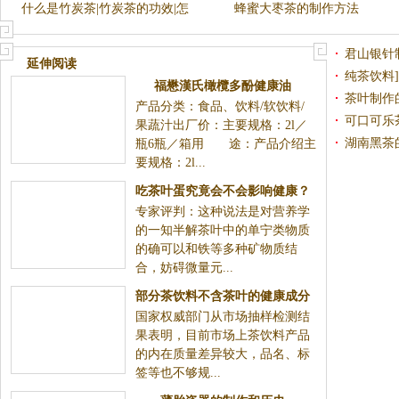
什么是竹炭茶|竹炭茶的功效|怎
蜂蜜大枣茶的制作方法
样制作竹炭茶
君山银针
延伸阅读
纯茶饮料]
福懋漢氏橄欖多酚健康油
茶叶制作
产品分类：食品、饮料/软饮料/
制作的视
可口可乐
果蔬汁出厂价：主要规格：2l／
湖南黑茶
瓶6瓶／箱用 途：产品介绍主
要规格：2l...
吃茶叶蛋究竟会不会影响健康？
专家评判：这种说法是对营养学
的一知半解茶叶中的单宁类物质
的确可以和铁等多种矿物质结
合，妨碍微量元...
部分茶饮料不含茶叶的健康成分
国家权威部门从市场抽样检测结
果表明，目前市场上茶饮料产品
的内在质量差异较大，品名、标
签等也不够规...