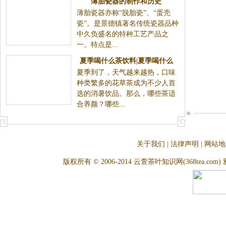
薄胎瓷器的制作和历史
薄胎瓷器亦称“脱胎瓷”、“蛋壳
瓷”。是景德镇著名传统瓷器品种
中久负盛名的特种工艺产品之
一。特点是...
夏季喝什么茶饮料|夏季喝什么
夏季到了，天气越来越热，口味
茶饮料最好
种类繁多的花草茶成为不少人首
选的消暑饮品。那么，哪些茶适
合养颜？哪些...
关于我们
|
法律声明
|
网站地
版权所有 © 2006-2014 云萱茶叶知识网(368tea.com) 雅