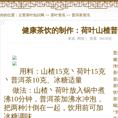
你的位置：
云萱茶叶知识网
>>
茶叶资讯
>>
普洱茶资汛
健康茶饮的制作：荷叶山楂普
来源: 网络 | 查看: 36639次
普
健
传
用料：山楂15克丶荷叶15克
茶
丶普洱
茶
10克、冰糖适量
首
茶
做法：山楂丶荷叶放入锅中煮
饮
沸10分钟，普洱
茶
加沸水冲泡，
茶
喝
把两种汁倒在一起，饮用前可加
“
冰糖调味。