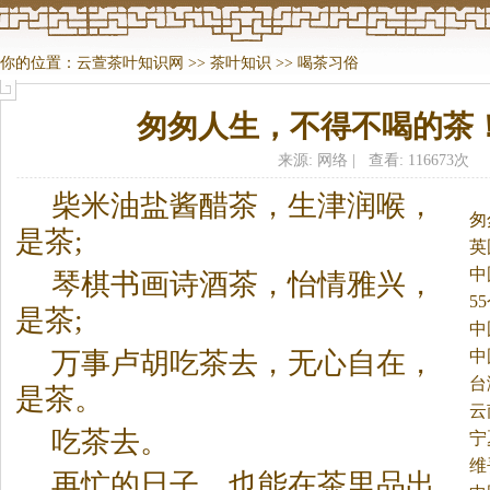
你的位置：
云萱茶叶知识网
>>
茶叶知识
>>
喝茶习俗
匆匆人生，不得不喝的茶
来源: 网络 | 查看: 116673次
柴米油盐酱醋
茶
，生津润喉，
匆
是
茶
;
英
中
琴棋书画诗酒
茶
，怡情雅兴，
5
是
茶
;
中
中
万事卢胡吃
茶
去，无心自在，
台
是
茶
。
云
吃
茶
去。
宁
俗
维
再忙的日子，也能在
茶
里品出