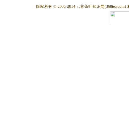
版权所有 © 2006-2014 云萱茶叶知识网(368tea.com) 雅