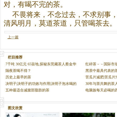
对，有喝不完的
茶
。
不畏将来，不念过去，不求别事
清风明月，莫道
茶
道，只管喝
茶
去。
上一篇
栏目推荐
7千吨 30亿元 65亩地,探秘东莞藏茶人蔡金华
红碎茶－－国际市
的茶
隔夜茶喝不得？
黑茶中最具代表的
历史上最早的茶
苦瓜片减肥|苦瓜片
决明子|决明子的功效与作用|决明子泡水喝的
喝的
30年与茶共舞的茶
好处
五种最适合减腹部脂肪的茶
卢良根
电脑族每天必喝的
图文欣赏