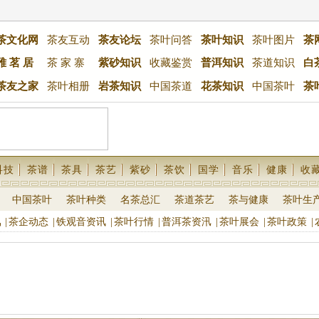
茶文化网
茶友互动
茶友论坛
茶叶问答
茶叶知识
茶叶图片
茶
雅 茗 居
茶 家 寨
紫砂知识
收藏鉴赏
普洱知识
茶道知识
白
茶友之家
茶叶相册
岩茶知识
中国茶道
花茶知识
中国茶叶
茶
科技
茶谱
茶具
茶艺
紫砂
茶饮
国学
音乐
健康
收
中国茶叶
茶叶种类
名茶总汇
茶道茶艺
茶与健康
茶叶生
讯
|
茶企动态
|
铁观音资讯
|
茶叶行情
|
普洱茶资汛
|
茶叶展会
|
茶叶政策
|