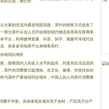
品
茶
的交易，都已经
揭
，让大家的交流沟通变得跟迅捷，
茶
叶的销售方式也有了
有一部分
茶
叶从业人员开始借助现代物流体系和互联网来
商务平台，利用微博直播、抖音、快手、视频号等现代自
京东、拼多多等电商平台来销售
茶
叶。
，价格同比增长
观察，随着国内人民收入水平的提高，对更高生活品质的
知，
茶
叶的消费量日益增加。在文化、健康、扶贫扶农的
始终与
茶
叶产量保持同步增长，中国人的人均
茶
叶消费量
消费不平衡。具体体现在城市高于农村，产区高于分产
。