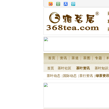
首页
资讯
茶道
茶图
专题
首页
茶叶社区
茶叶资讯
茶叶知识
茶叶动态
|
国际动态
|
茶行资讯
|
绿茶资