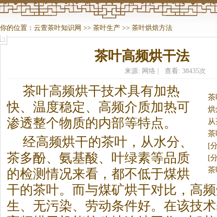
你的位置：
云萱茶叶知识网
>>
茶叶生产
>>
茶叶烘焙方法
茶叶高频烘干法
来源: 网络 | 查看: 38435次
茶
叶高频烘干技术具有加热
茶
快、温度稳定、高频介质加热可
烘
渗透整个物质的内部等特点。
从
茶
经高频烘干的
茶
叶，从水分、
[
茶
多酚、氨基酸、叶绿素等品质
[
茶
的检测情况来看，都不低于煤烘
干的
茶
叶。而与煤矿烘干对比，高频
生、无污染、劳动条件好。在该技术