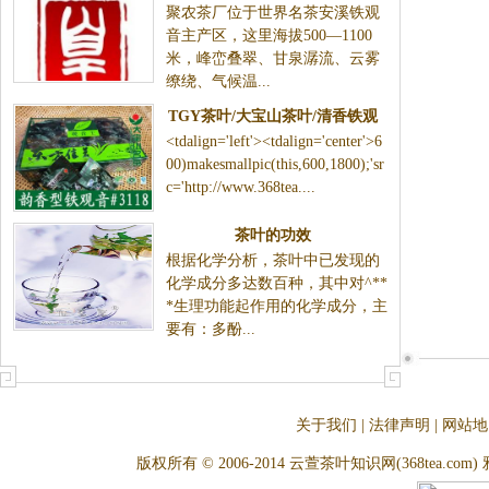
聚农茶厂位于世界名茶安溪铁观
中-免加盟费
音主产区，这里海拔500—1100
米，峰峦叠翠、甘泉潺流、云雾
缭绕、气候温...
TGY茶叶/大宝山茶叶/清香铁观
<tdalign='left'><tdalign='center'>6
音/大宝山名茶
00)makesmallpic(this,600,1800);'sr
c='http://www.368tea....
茶叶的功效
根据化学分析，茶叶中已发现的
化学成分多达数百种，其中对^**
*生理功能起作用的化学成分，主
要有：多酚...
关于我们
|
法律声明
|
网站地
版权所有 © 2006-2014 云萱茶叶知识网(368tea.com) 雅