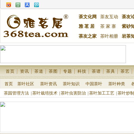
茶文化网
茶友互动
茶友
雅 茗 居
茶 家 寨
紫砂
茶友之家
茶叶相册
岩茶
首页
资讯
茶道
茶图
专题
科技
茶谱
茶具
茶艺
首页
茶叶社区
茶叶资讯
茶叶知识
中国茶叶
茶叶种类
茶园管理方法
|
茶叶栽培技术
|
茶叶虫害防治
|
茶叶加工工艺
|
茶叶炒