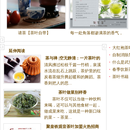
请茶【茶叶自带】
每一处角落都渗满茶的香气，
每一片茶叶都有你的流连忘返
大红袍茶
延伸阅读
自制消除
茶与禅 |空无静清：一片茶叶的
什么是武
清风拂过松枝千篇一竹梢，泉溪
涅磐
春季饮新
水流在乱石上跳跃，茶炉里的红
茶叶书籍
炭着茶烟升腾起暖和的舞蹈。茶
香则把人的思...
茶叶做菜别样香
茶叶不仅可以当做一种饮料
来喝，还可以与其他食材一起，
做成菜来吃，这就是一种新口味
的菜－－茶菜...
聚皇铁观音茶叶加盟火热招商