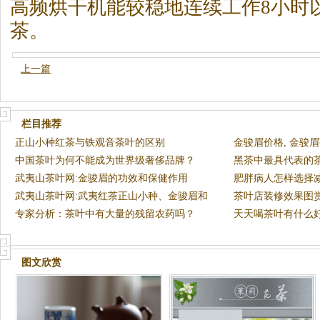
高频烘干机能较稳地连续工作8小时
茶
。
上一篇
栏目推荐
正山小种红茶与铁观音茶叶的区别
金骏眉价格, 金骏
中国茶叶为何不能成为世界级奢侈品牌？
黑茶中最具代表的
武夷山茶叶网:金骏眉的功效和保健作用
肥胖病人怎样选择
武夷山茶叶网:武夷红茶正山小种、金骏眉和
茶叶店装修效果图
银骏眉
专家分析：茶叶中有大量的残留农药吗？
天天喝茶叶有什么好
图文欣赏