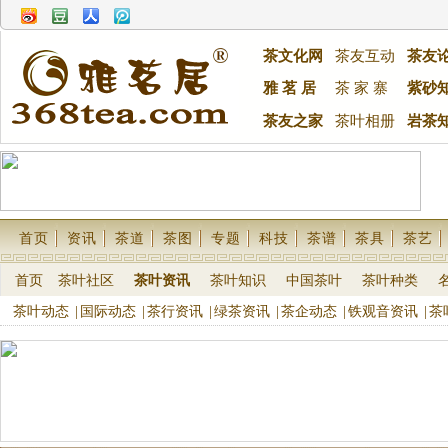
茶文化网
茶友互动
茶友
雅 茗 居
茶 家 寨
紫砂
茶友之家
茶叶相册
岩茶
首页
资讯
茶道
茶图
专题
科技
茶谱
茶具
茶艺
首页
茶叶社区
茶叶资讯
茶叶知识
中国茶叶
茶叶种类
茶叶动态
|
国际动态
|
茶行资讯
|
绿茶资讯
|
茶企动态
|
铁观音资讯
|
茶