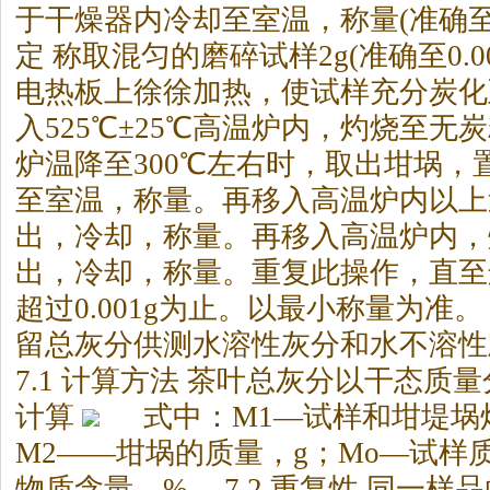
于干燥器内冷却至室温，称量(准确至0.00
定 称取混匀的磨碎试样2g(准确至0.0
电热板上徐徐加热，使试样充分炭化
入525℃±25℃高温炉内，灼烧至无炭
炉温降至300℃左右时，取出坩埚，
至室温，称量。再移入高温炉内以上
出，冷却，称量。再移入高温炉内，灼
出，冷却，称量。重复此操作，直至
超过0.001g为止。以最小称量为准。 
留总灰分供测水溶性灰分和水不溶性灰
7.1 计算方法
茶
叶总灰分以干态质量分
计算
式中：M1—试样和坩堤埚
M2——坩埚的质量，g；Mo—试样质
物质含量，%。 7.2 重复性 同一