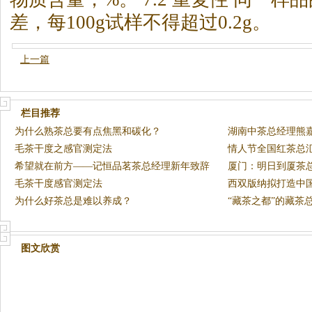
差，每100g试样不得超过0.2g。
上一篇
栏目推荐
为什么熟茶总要有点焦黑和碳化？
湖南中茶总经理熊
毛茶干度之感官测定法
花”
情人节全国红茶总
希望就在前方——记恒品茗茶总经理新年致辞
厦门：明日到厦茶
毛茶干度感官测定法
西双版纳拟打造中
为什么好茶总是难以养成？
“藏茶之都”的藏茶
图文欣赏