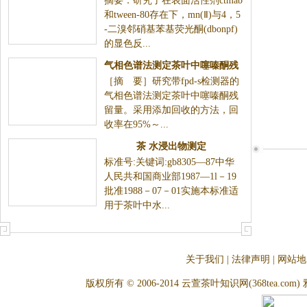
摘要：研究了在表面活性剂ctmab
光光度法测定微量锰
和tween-80存在下，mn(Ⅱ)与4，5
-二溴邻硝基苯基荧光酮(dbonpf)
的显色反...
气相色谱法测定茶叶中噻嗪酮残
［摘 要］研究带fpd-s检测器的
留量
气相色谱法测定茶叶中噻嗪酮残
留量。采用添加回收的方法，回
收率在95%～...
茶 水浸出物测定
标准号:关键词:gb8305—87中华
人民共和国商业部1987—1l－19
批准1988－07－01实施本标准适
用于茶叶中水...
关于我们
|
法律声明
|
网站地
版权所有 © 2006-2014 云萱茶叶知识网(368tea.com) 雅