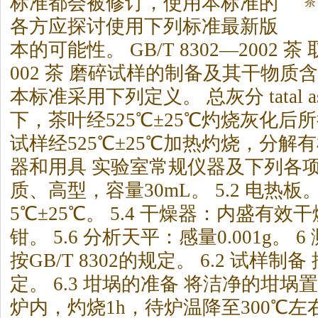
标准都会被修订，使用本标准的
茶
各方应探讨使用下列标准最新版
本的可能性。 GB/T 8302—2002
茶
取
002
茶
磨碎试样的制备及其干物质含量
本标准采用下列定义。 总灰分 tatal 
下，
茶
叶经525℃±25℃灼烧灰化后所
试样经525℃±25℃加热灼烧，分解有
器和用具 实验室常规仪器及下列各项：
质、高型，容量30mL。 5.2 电热板。 
5℃±25℃。 5.4 干燥器：内盛有效干燥
钳。 5.6 分析天平：感量0.001g。 6
按GB/T 8302的规定。 6.2 试样制备 
定。 6.3 坩埚的准备 将洁净的坩埚置
炉内，灼烧1h，待炉温降至300℃