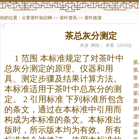
你的位置：
云萱茶叶知识网
>>
茶叶资讯
>>
茶叶政策
茶总灰分测定
来源: 网络 | 查看: 32818次
1 范围 本标准规定了对
茶
叶中
茶
总灰分测定的原理、仪器和用
茶
具、测定步骤及结果计算方法。
茶
进
本标准适用于
茶
叶中总灰分的测
茶
定。 2 引用标准 下列标准所包含
茶
的条文，通过在本标准中引用而
茶
进
构成为本标准的条文。本标准出
进
版时，所示版本均为有效。所有
茶