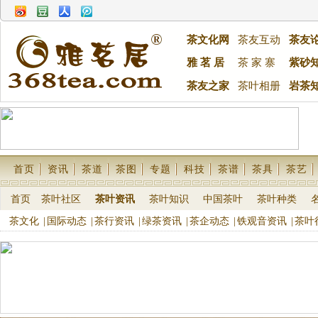
茶文化网
茶友互动
茶友
雅 茗 居
茶 家 寨
紫砂
茶友之家
茶叶相册
岩茶
首页
资讯
茶道
茶图
专题
科技
茶谱
茶具
茶艺
首页
茶叶社区
茶叶资讯
茶叶知识
中国茶叶
茶叶种类
茶文化
|
国际动态
|
茶行资讯
|
绿茶资讯
|
茶企动态
|
铁观音资讯
|
茶叶