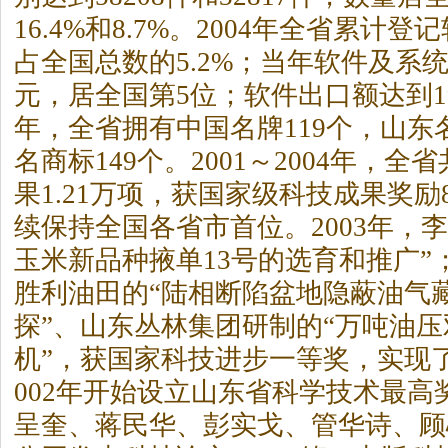
16.4%和8.7%。2004年全省累计登
占全国总数的5.2%；当年软件及系统
元，居全国第5位；软件出口额达到194
年，全省拥有中国名牌119个，山东名
名商标149个。2001～2004年，
果1.21万项，获国家级科技成果奖励
续保持全国各省市首位。2003年，
玉米新品种掖单13号的选育和推广”；
胜利油田的“陆相断陷盆地隐蔽油气
探”、山东丛林集团研制的“万吨油
机”，获国家科技进步一等奖，实现
002年开始设立山东省科学技术最高
呈奎、蒋民华、彭实戈、管华诗、顾心