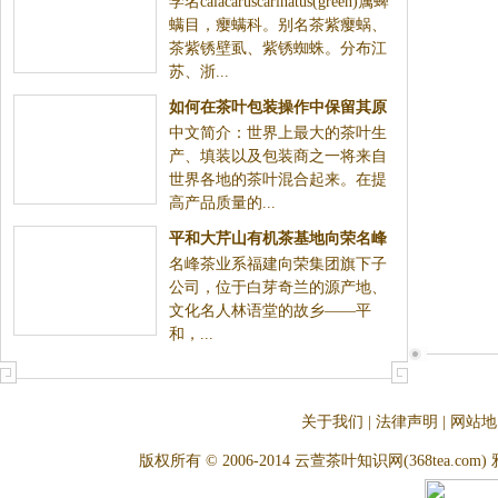
学名calacaruscarinatus(green)属蜱
螨目，瘿螨科。别名茶紫瘿蜗、
茶紫锈壁虱、紫锈蜘蛛。分布江
苏、浙...
如何在茶叶包装操作中保留其原
中文简介：世界上最大的茶叶生
味——现场总线应用
产、填装以及包装商之一将来自
世界各地的茶叶混合起来。在提
高产品质量的...
平和大芹山有机茶基地向荣名峰
名峰茶业系福建向荣集团旗下子
山白芽奇兰茶叶
公司，位于白芽奇兰的源产地、
文化名人林语堂的故乡——平
和，...
关于我们
|
法律声明
|
网站地
版权所有 © 2006-2014 云萱茶叶知识网(368tea.com) 雅