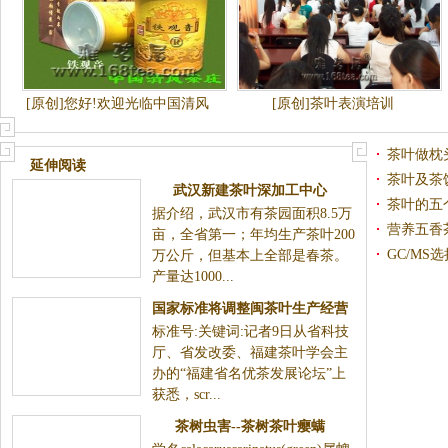
[原创]您好!欢迎光临中国清风
[原创]茶叶表演培训
茶庄安溪铁观音茶叶商城网.一
斤也算批发价
茶叶做枕
延伸阅读
茶叶及茶
武汉新建茶叶深加工中心
茶叶的五
据介绍，武汉市有茶园面积8.5万
营养五香
亩，全省第一；年均生产茶叶200
GC/M
万公斤，但基本上全部是春茶。
产量达1000...
药-DDT
国家标准将调整闽茶叶生产经营
标准号:关键词:记者9日从省科技
方式
厅、省发改委、福建茶叶学会主
办的“福建省名优茶发展论坛”上
获悉，scr...
茶树虫害--茶树茶叶瘿螨