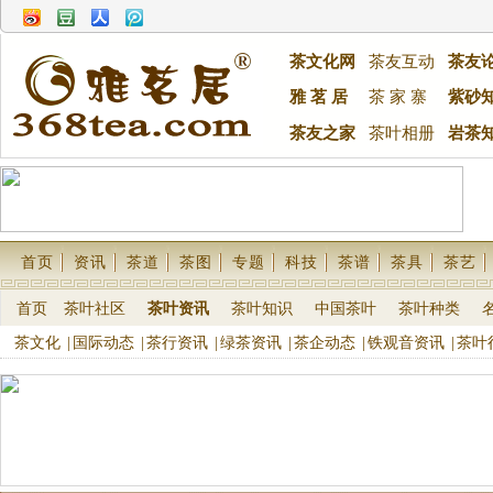
茶文化网
茶友互动
茶友
雅 茗 居
茶 家 寨
紫砂
茶友之家
茶叶相册
岩茶
首页
资讯
茶道
茶图
专题
科技
茶谱
茶具
茶艺
首页
茶叶社区
茶叶资讯
茶叶知识
中国茶叶
茶叶种类
茶文化
|
国际动态
|
茶行资讯
|
绿茶资讯
|
茶企动态
|
铁观音资讯
|
茶叶