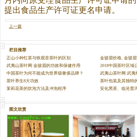
月内向原受理食品生产许可证申请的
提出食品生产许可证更名申请。
上一篇
栏目推荐
正山小种红茶与铁观音茶叶的区别
金骏眉价格, 金骏
武夷山茶叶网:金骏眉的功效和保健作用
2018中国茶叶区
中国茶叶为何不能成为世界级奢侈品牌？
武夷山茶叶网:武
茶叶养生8大功效
银骏眉
茶叶包装及其独特
茉莉花茶的饮泡方法及冲泡程序
安化黑茶、临沧普洱
选2
图文欣赏