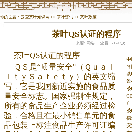
你的位置：
云萱茶叶知识网
>>
茶叶资讯
>>
茶叶政策
茶叶QS认证的程序
来源: 网络 | 查看: 50647次
茶
叶QS认证的程序
中
ＱＳ是“质量安全”（Ｑｕａｌ
各
茶
ｉｔｙＳａｆｅｔｙ）的英文缩
景
写，它是我国新近实施的食品质
茶
量安全标志。
国家强制性规定，
G
广
所有的食品生产企业必须经过检
茶
验，合格且在最小销售单元的食
德
品包装上标注食品生产许可证编
安