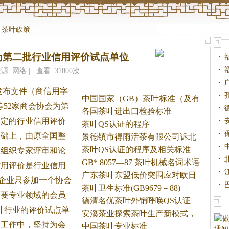
>
茶叶政策
为第二批行业信用评价试点单位
源: 网络 | 查看: 31000次
发布文件（商信用字
中国国家（GB）茶叶标准（及有
等52家商会协会为第
关
各国茶叶进出口检验标准
确定的行业信用评价
茶叶QS认证的程序
基础上，由原全国整
景德镇市得雨活茶有限公司诉北
京
茶叶QS认证的程序及相关标准
）组织专家评审和论
GB* 8057—87 茶叶机械名词术语
信用评价是行业信用
广东茶叶东盟低价突围应对欧日
个企业只参加一个协会
技
茶叶卫生标准(GB9679－88)
主要专业领域的会员
德清名优茶叶外销呼唤QS认证
叶行业的评价试点单
安溪茶业探索茶叶生产新模式，
价工作中，坚持为会
以
中国茶叶专业标准