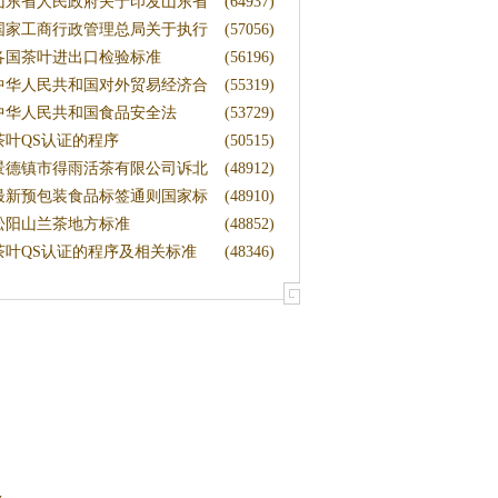
有关
山东省人民政府关于印发山东省
(64937)
中
国家工商行政管理总局关于执行
(57056)
新
各国茶叶进出口检验标准
(56196)
中华人民共和国对外贸易经济合
(55319)
作
中华人民共和国食品安全法
(53729)
茶叶QS认证的程序
(50515)
景德镇市得雨活茶有限公司诉北
(48912)
京
最新预包装食品标签通则国家标
(48910)
准
松阳山兰茶地方标准
(48852)
茶叶QS认证的程序及相关标准
(48346)