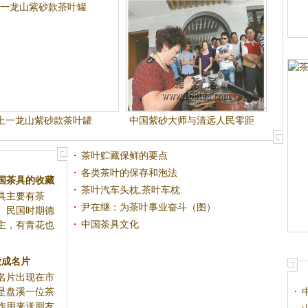
上一龙山紫砂款茶叶罐
中国紫砂大师与清远人民零距
离论紫砂文化
茶叶贮藏保鲜的要点
各类茶叶的保存和泡法
国茶具的收藏
茶叶汽车头枕,茶叶车枕
具主要有茶
尹在继：为茶叶事业奋斗（图）
。民国时期德
中国茶具文化
主，有青花也
做成名片
名片出现在市
是盘溪一位茶
作用来送朋友