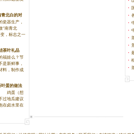
南青北白的对
的瓷器生产，
做“南青北
质变，标志之一
结茶叶礼品
的福娃么？节
不是新鲜事，
材料，制作成
茶叶蛋的做法
： 鸡蛋（想
不过地瓜建议
泡在卤水里在