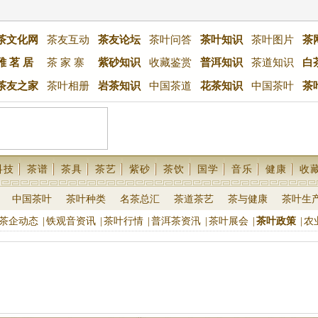
茶文化网
茶友互动
茶友论坛
茶叶问答
茶叶知识
茶叶图片
茶
雅 茗 居
茶 家 寨
紫砂知识
收藏鉴赏
普洱知识
茶道知识
白
茶友之家
茶叶相册
岩茶知识
中国茶道
花茶知识
中国茶叶
茶
科技
茶谱
茶具
茶艺
紫砂
茶饮
国学
音乐
健康
收
中国茶叶
茶叶种类
名茶总汇
茶道茶艺
茶与健康
茶叶生
茶企动态
|
铁观音资讯
|
茶叶行情
|
普洱茶资汛
|
茶叶展会
|
茶叶政策
|
农