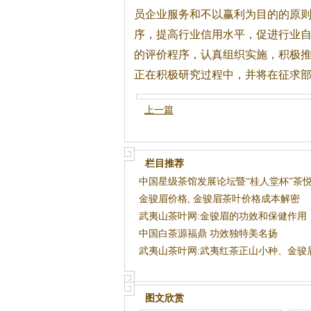
员企业服务和不以赢利为目的的原
序，提高行业信用水平，促进行业
的评价程序，认真组织实施，积极
正在积极研究过程中，并将在征求
上一篇
栏目推荐
中国星级茶馆发展论坛暨“桂人堂杯”茶
金骏眉价格, 金骏眉茶叶价格成本解密
武夷山茶叶网:金骏眉的功效和保健作用
中国白茶源福鼎 功效独特美名扬
武夷山茶叶网:武夷红茶正山小种、金骏
银骏眉
图文欣赏