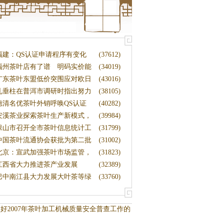
福建：QS认证申请程序有变化
(37612)
福州茶叶店有了谱 明码实价能
(34019)
否
广东茶叶东盟低价突围应对欧日
(43016)
技
孔垂柱在普洱市调研时指出努力
(38105)
发
德清名优茶叶外销呼唤QS认证
(40282)
安溪茶业探索茶叶生产新模式，
(39984)
以
保山市召开全市茶叶信息统计工
(31799)
作
中国茶叶流通协会获批为第二批
(31002)
行
北京：宣武加强茶叶市场监管，
(31823)
做
江西省大力推进茶产业发展
(32389)
巴中南江县大力发展大叶茶等绿
(33760)
色